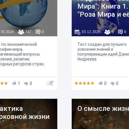
Мира": Книга 1.
"Роза Мира и е
место в истори
глава 2.
.10.2020
747
0
03.12.2020
6
0
"Отношение к
 по экономической
Тест создан для лучшего
культуре"
рафии мира,
усвоения знаний и
рагивающий вопросы
популяризации идей Дани
ления, религии,
Андреева
одных ресурсов стран.
1
0
0
0
актика
О смысле жиз
рковной жизни