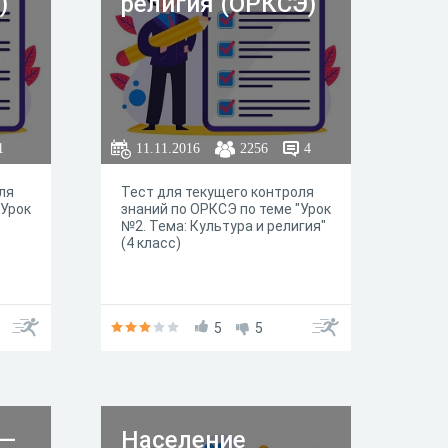
)
религия (ОРКСЭ)
1
11.11.2016
2256
4
ля
Тест для текущего контроля
"Урок
знаний по ОРКСЭ по теме "Урок
№2. Тема: Культура и религия"
(4 класс)
5
5
 —
Население