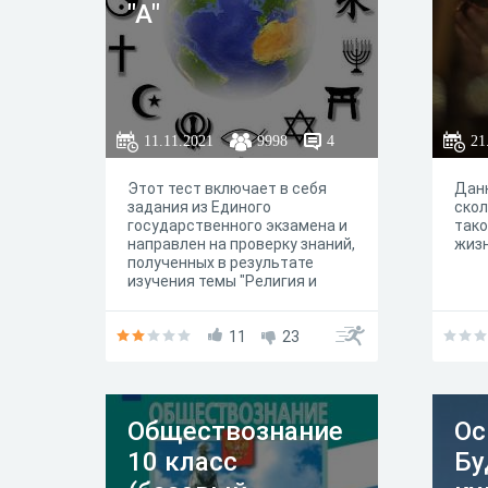
"А"
11.11.2021
9998
4
21
Этот тест включает в себя
Данн
задания из Единого
скол
государственного экзамена и
тако
направлен на проверку знаний,
жиз
полученных в результате
изучения темы "Религия и
религиозные организации"
11
23
Обществознание
Ос
10 класс
Бу