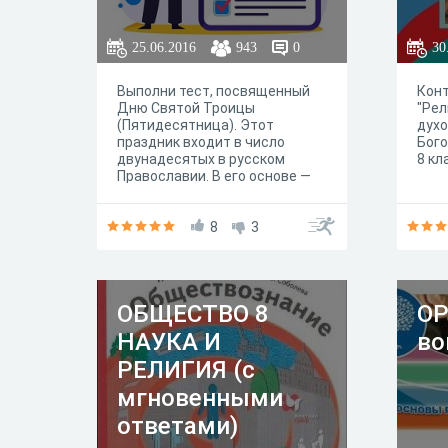
заменить профессиональную
консультацию с религиозным
25.06.2016
943
0
30
наставником или духовным
лидером. Тест представляет
собой лишь инструмент для
Выполни тест, посвященный
Конт
самопознания и может помочь
Дню Святой Троицы
"Рел
в более глубоком изучении
(Пятидесятница). Этот
духо
различных христианских
праздник входит в число
Бог
традиций. Желаем удачи!
двунадесятых в русском
8 кл
Православии. В его основе —
рассказ о сошествии Св. Духа
на апостолов на пятидесятый
день после Пасхи. Отсюда
8
3
и день празднования
ОБЩЕСТВО 8
ОР
НАУКА И
во
РЕЛИГИЯ (с
мгновенными
ответами)