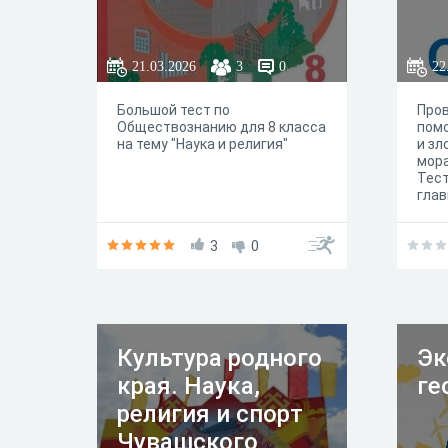
21.03.2026
3
0
22
Большой тест по
Пров
Обществознанию для 8 класса
помо
на тему "Наука и религия"
и зл
мора
Тес
глав
рабо
3
0
Культура родного
Эк
края. Наука,
ге
религия и спорт
Чувашского