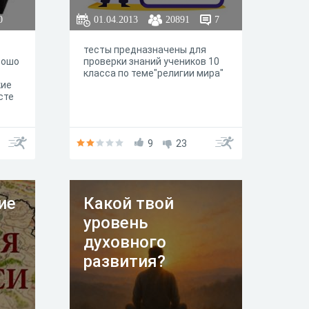
0
01.04.2013
20891
7
тесты предназначены для
рошо
проверки знаний учеников 10
класса по теме"религии мира"
кие
сте
на,
9
23
ие
Какой твой
на,
а-
уровень
Н.То
духовного
.
развития?