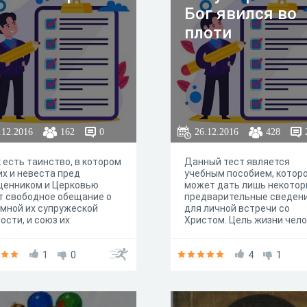
Бог явился во
плоти
.12.2016
162
0
26.12.2016
428
 есть таинство, в котором
Данный тест является
х и невеста пред
учебным пособием, котор
щенником и Церковью
может дать лишь некото
т свободное обещание о
предварительные сведен
мной их супружеской
для личной встречи со
ости, и союз их
Христом. Цель жизни чел
ословляется, во образ
не просто узнать о Христе
а Христа с Церковью, и
узнать Христа, познакоми
ашивается им благодать
1
0
и общаться с Ним.
4
1
ого единодушия к
гословенному рождению и
стианскому воспитанию
й (Катехизис).