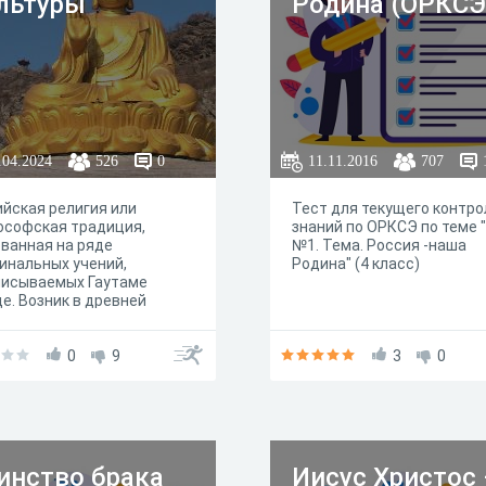
льтуры
Родина (ОРКСЭ
.04.2024
526
0
11.11.2016
707
йская религия или
Тест для текущего контро
ософская традиция,
знаний по ОРКСЭ по теме 
ванная на ряде
№1. Тема. Россия -наша
инальных учений,
Родина" (4 класс)
писываемых Гаутаме
е. Возник в древней
и между VI и IV веками до
й эры и распространился
ольшей части Азии.
0
9
3
0
инство брака
Иисус Христос