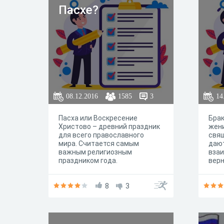
Пасхе?
08.12.2016
1585
3
14
Пасха или Воскресение
Брак
Христово – древний праздник
жени
для всего православного
свя
мира. Считается самым
даю
важным религиозным
взаи
праздником года.
верн
благ
союз
8
3
испр
чист
бла
хри
дете