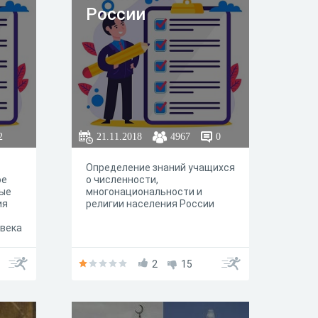
России
2
21.11.2018
4967
0
Определение знаний учащихся
ое
о численности,
рые
многонациональности и
ия
религии населения России
овека
, но
ться
2
15