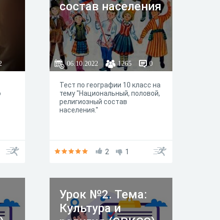
состав населения
2
06.10.2022
1265
0
Тест по географии 10 класс на
о
тему "Национальный, половой,
религиозный состав
населения."
2
1
Урок №2. Тема:
Культура и