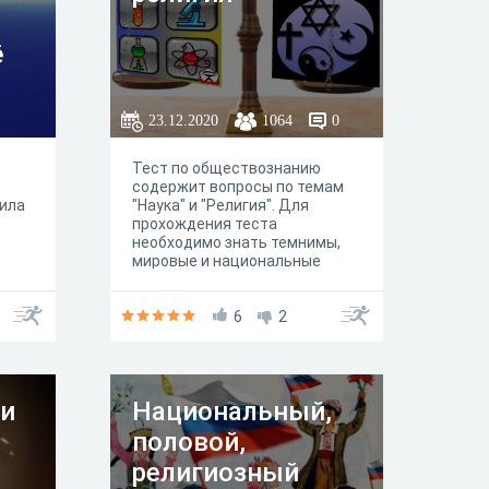
ё
и",
23.12.2020
1064
0
Тест по обществознанию
содержит вопросы по темам
ила
"Наука" и "Религия". Для
прохождения теста
необходимо знать темнимы,
мировые и национальные
религии, отличия религии от
науки.
6
2
ни
Национальный,
половой,
религиозный