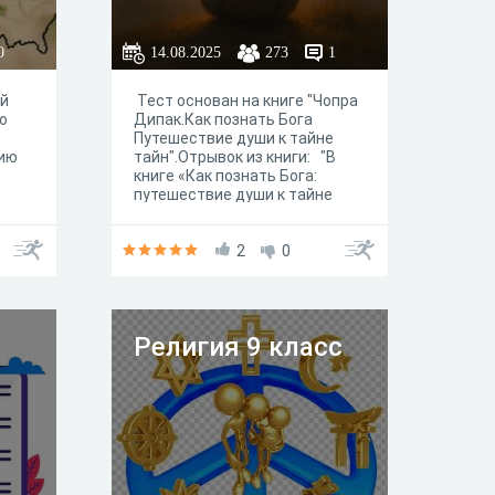
0
14.08.2025
273
1
ый
Тест основан на книге "Чопра
о
Дипак.Как познать Бога
Путешествие души к тайне
ию
тайн".Отрывок из книги: "В
книге «Как познать Бога:
путешествие души к тайне
тайн» рассматривается
процесс развития в
человеке Божественного
2
0
сознания. Этот процесс
проходит в семь этапов.
Каждый из них ценен сам по
себе, и каждый на шаг
Религия 9 класс
приближает нас к полному
взаимодействию с высшей
тайной — Божественным
Разумом. Если Бог — это
зеркало, в котором
отражаемся мы сами, —
главная идея, положенная в
основу этой книги, — то, если