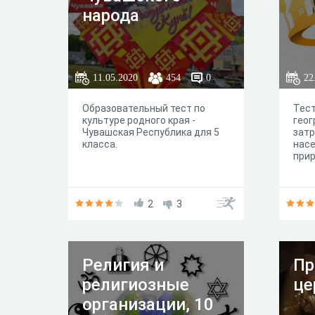
народа
11.05.2020
454
0
22
Образовательный тест по
Тест
культуре родного края -
геог
Чувашская Республика для 5
зат
класса.
насе
прир
2
3
Религия и
Пр
религиозные
це
организации, 10