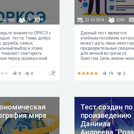
.04.2026
21
0
22.10.2014
3269
ерьте знания по ОРКСЭ с
Данный тест является
щью теста. Темы: добро
учебным пособием, котор
о, дружба, семья,
может дать лишь некото
льный выбор и этика.
предварительные сведен
т поможет повторить
для личной встречи со
ное перед проверочной
Христом. Цель жизни чел
той. Успехов на уроке.
не просто узнать о Христе
узнать Христа, познакоми
0
0
и общаться с Ним.
19
3
ономическая
Тест создан по
ография мира
произведению
Даниила
Андреева "Роза