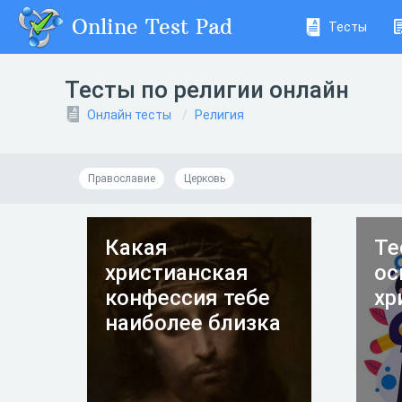
Online Test Pad
Тесты
Тесты по религии онлайн
Онлайн тесты
Религия
Православие
Церковь
Какая
Те
христианская
ос
конфессия тебе
хр
наиболее близка