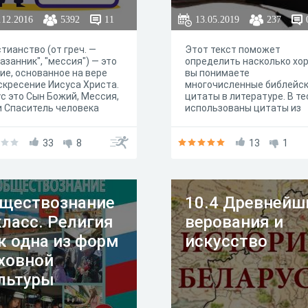
.12.2016
5392
11
13.05.2019
237
тианство (от греч. —
Этот текст поможет
азанник", "мессия") — это
определить насколько хо
ие, основанное на вере
вы понимаете
скресение Иисуса Христа.
многочисленные библейс
с это Сын Божий, Мессия,
цитаты в литературе. В те
и Спаситель человека
использованы цитаты из
ческое слово Христос
произведений Г.Х.Андерсе
чает то же, что
А.Ахматовой, Р.Брэдбери,
рейское Мессия).
33
8
И.Бродского, В. Брюсов,
13
1
П.Г.Вудхауза,
Ф.М.Достоевского,
О.Мандельштама, Марка
Твена, Дж.Оруэлла,
ществознание
10.4 Древнейш
Б.Л.Пастернака, А.С.Пушки
Дж.Роулинг, М.Е.Салтыков
класс. Религия
верования и
Щедрина, А.К.Толстого, Л.
лстого, Г.К.Честертона,
к одна из форм
искусство
А.П.Чехова, М.И.Цветаевой
ховной
льтуры