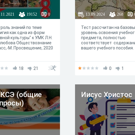
.11.2021
19152
0
13.09.2024
268
роль знаний по теме
Тест рассчитан на базов
игия как одна из форм
уровень освоения учебног
вной культуры" к УМК Л.Н.
предмета, полностью
олюбова Обществознание
соответствует содержан
асс,-М.:Просвещение, 2020
вашего учебного пособия.
18
21
0
1
КСЭ (общие
Иисус Христос
просы)