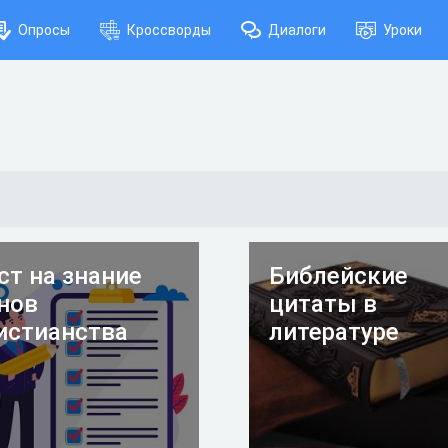
Опросы
Кроссворды
Диалоги
Уроки
ст на знание
Библейские
нов
цитаты в
истианства
литературе