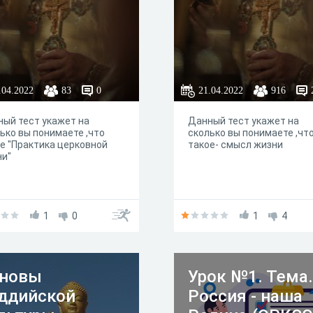
.04.2022
83
0
21.04.2022
916
ый тест укажет на
Данный тест укажет на
ько вы понимаете ,что
сколько вы понимаете ,чт
е "Практика церковной
такое- смысл жизни
ни"
1
0
1
4
новы
Урок №1. Тема.
ддийской
Россия - наша