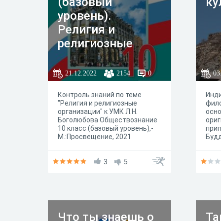
(базовый
ку
уровень).
Религия и
религиозные
организации
21.12.2022
2154
0
03
Контроль знаний по теме
Инди
"Религия и религиозные
фил
организации" к УМК Л.Н.
осно
Боголюбова Обществознание
ориг
10 класс (базовый уровень),-
при
М.:Просвещение, 2021
Будд
Инди
наше
3
5
по б
Что ты знаешь о
Та