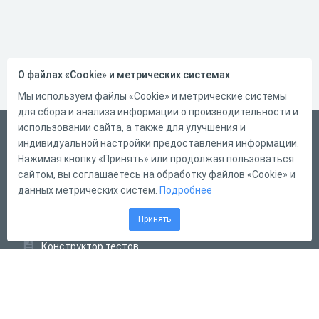
О файлах «Cookie» и метрических системах
Мы используем файлы «Cookie» и метрические системы
для сбора и анализа информации о производительности и
использовании сайта, а также для улучшения и
Русский
индивидуальной настройки предоставления информации.
Справка
Нажимая кнопку «Принять» или продолжая пользоваться
сайтом, вы соглашаетесь на обработку файлов «Cookie» и
Форма обратной связи
данных метрических систем.
Подробнее
Контакты
Принять
Тарифы
Конструктор тестов
Конструктор опросов
Конструктор кроссвордов
Диалоговые тренажёры