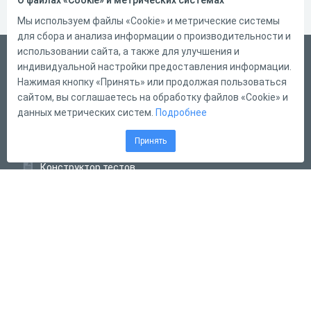
О файлах «Cookie» и метрических системах
Мы используем файлы «Cookie» и метрические системы
для сбора и анализа информации о производительности и
использовании сайта, а также для улучшения и
Русский
индивидуальной настройки предоставления информации.
Справка
Нажимая кнопку «Принять» или продолжая пользоваться
сайтом, вы соглашаетесь на обработку файлов «Cookie» и
Форма обратной связи
данных метрических систем.
Подробнее
Контакты
Принять
Тарифы
Конструктор тестов
Конструктор опросов
Конструктор кроссвордов
Диалоговые тренажёры
Комплексные задания
Система Дистанционного Обучения