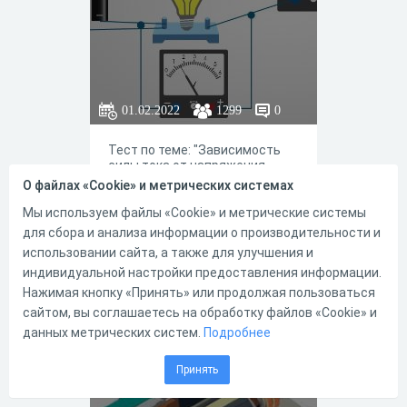
загрязнение окружающей
среды — беречь энергию, или,
другими словами,
расходовать энергию более
разумно. Это
называется “энергосбережени
е”. Экономить энергию должно
01.02.2022
1299
0
все человечество и каждый
человек в отдельности.
Тест по теме: "Зависимость
силы тока от напряжения.
Сопротивление"
О файлах «Cookie» и метрических системах
Мы используем файлы «Cookie» и метрические системы
для сбора и анализа информации о производительности и
использовании сайта, а также для улучшения и
индивидуальной настройки предоставления информации.
0
0
Нажимая кнопку «Принять» или продолжая пользоваться
сайтом, вы соглашаетесь на обработку файлов «Cookie» и
данных метрических систем.
Подробнее
Электрические
Принять
машины