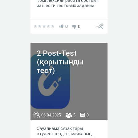
Комплексная работа состоит
из шести тестовых заданий.
0
0
2 Post-Test
(қорытынды
тест)
03.04.2025
5
0
Сауалнама сұрақтары
студенттердің физиканың