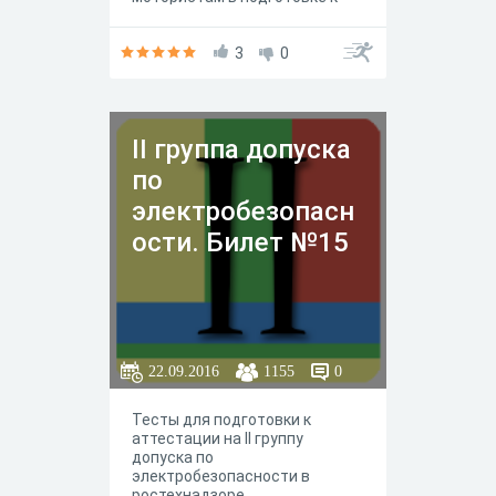
экзаменам по аттестации и
получению диплома или
свидетельства.
3
0
II группа допуска
по
электробезопасн
ости. Билет №15
22.09.2016
1155
0
Тесты для подготовки к
аттестации на II группу
допуска по
электробезопасности в
ростехнадзоре.