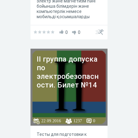
электр және магнетизм пәні
бойынша білімдерін және
компьютерлік немесе
мобильді қосымшаларды
қолданудың олардың оқу
процесіндегі рөлі туралы
пікірлерін анықтауға арналған
0
0
II группа допуска
по
электробезопасн
ости. Билет №14
22.09.2016
1237
0
Тесты для подготовки к