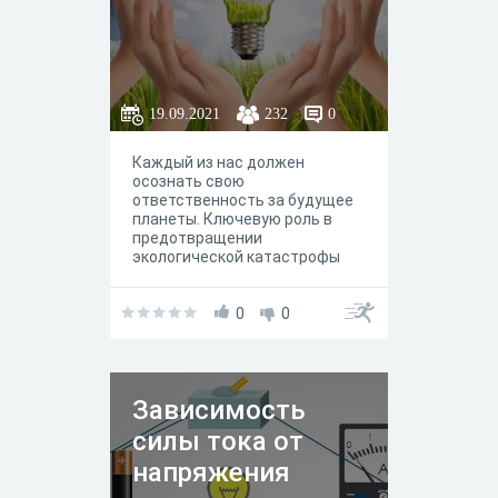
19.09.2021
232
0
Каждый из нас должен
осознать свою
ответственность за будущее
планеты. Ключевую роль в
предотвращении
экологической катастрофы
играет энергосбережение.
Проблема разумного
использования энергии
0
0
является одной из наиболее
острых проблем
человечества. Современная
экономика основана на
Зависимость
использовании
энергетических ресурсов,
силы тока от
запасы которых истощаются и
не возобновляются. Каждый
напряжения
из нас может уменьшить