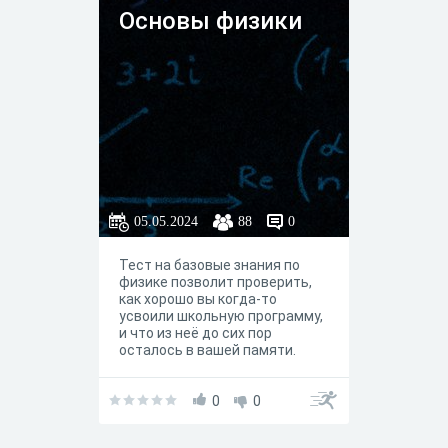
Основы физики
05.05.2024
88
0
Тест на базовые знания по
физике позволит проверить,
как хорошо вы когда-то
усвоили школьную программу,
и что из неё до сих пор
осталось в вашей памяти.
Ведь не зря физику считают
одним из самых трудных
школьных предметов – только
0
0
пятая часть учеников
получает по ней высокие