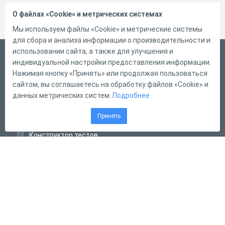
О файлах «Cookie» и метрических системах
Мы используем файлы «Cookie» и метрические системы
для сбора и анализа информации о производительности и
использовании сайта, а также для улучшения и
Русский
индивидуальной настройки предоставления информации.
Справка
Нажимая кнопку «Принять» или продолжая пользоваться
сайтом, вы соглашаетесь на обработку файлов «Cookie» и
Форма обратной связи
данных метрических систем.
Подробнее
Контакты
Принять
Тарифы
Конструктор тестов
Конструктор опросов
Конструктор кроссвордов
Диалоговые тренажёры
Комплексные задания
Система Дистанционного Обучения