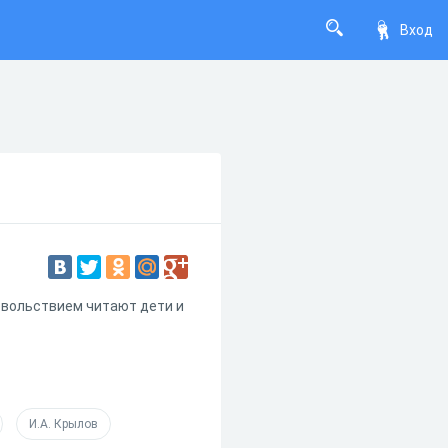
Вход
довольствием читают дети и
И.А. Крылов