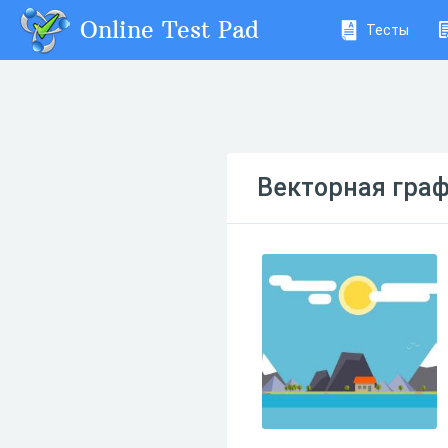
Online Test Pad
Тесты
Векторная гра