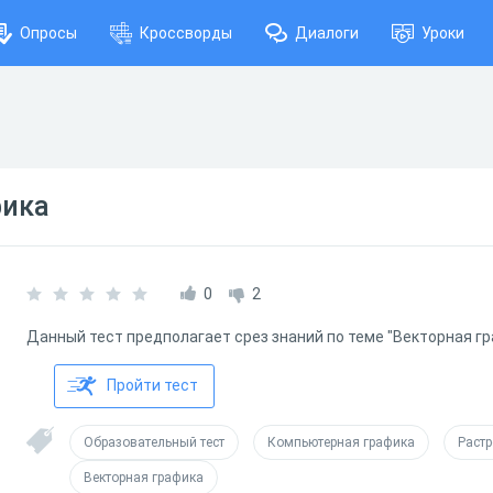
Опросы
Кроссворды
Диалоги
Уроки
фика
0
2
Данный тест предполагает срез знаний по теме "Векторная г
Пройти тест
Образовательный тест
Компьютерная графика
Раст
Векторная графика