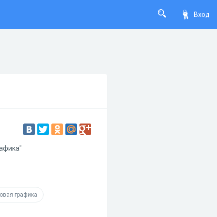
Вход
рафика"
ровая графика