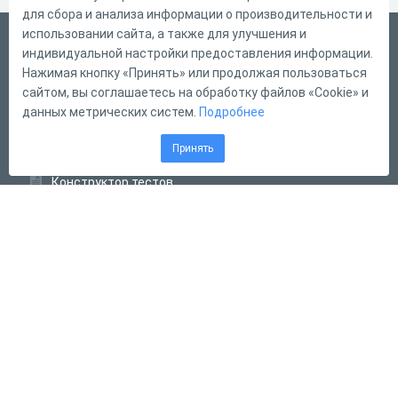
для сбора и анализа информации о производительности и
использовании сайта, а также для улучшения и
Русский
индивидуальной настройки предоставления информации.
Справка
Нажимая кнопку «Принять» или продолжая пользоваться
сайтом, вы соглашаетесь на обработку файлов «Cookie» и
Форма обратной связи
данных метрических систем.
Подробнее
Контакты
Принять
Тарифы
Конструктор тестов
Конструктор опросов
Конструктор кроссвордов
Диалоговые тренажёры
Комплексные задания
Система Дистанционного Обучения
2011 - 2026
Online Test Pad
Соглашение об использовании
Оферта
Политика обработки персональных данных