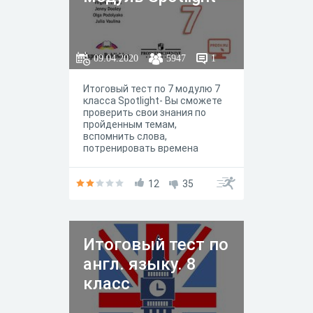
09.04.2020
5947
1
Итоговый тест по 7 модулю 7
класса Spotlight- Вы сможете
проверить свои знания по
пройденным темам,
вспомнить слова,
потренировать времена
глаголов в формах Past Simple
и Present Perfect, вспомнить
фразовый глагол turn+
12
35
Итоговый тест по
англ. языку. 8
класс