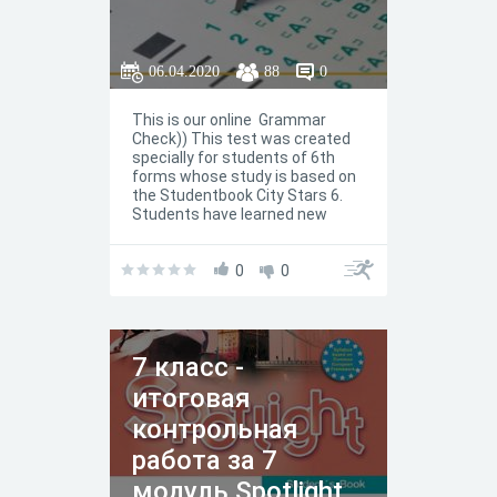
06.04.2020
88
0
This is our online Grammar
Check)) This test was created
specially for students of 6th
forms whose study is based on
the Studentbook City Stars 6.
Students have learned new
tenses and now they need to
know how well they have done it.
After passing the Test and
0
0
becoming good results you'will
get a certificate. Good luck!
7 класс -
итоговая
контрольная
работа за 7
модуль Spotlight