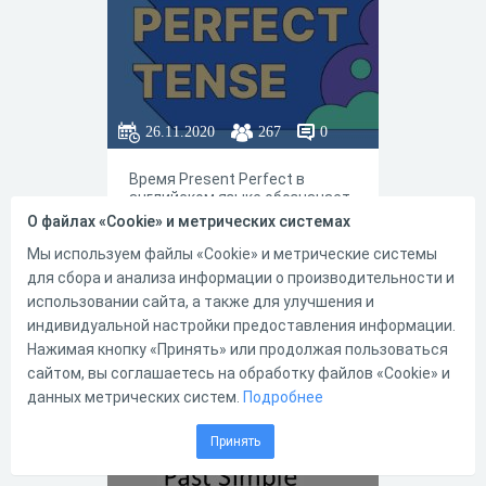
26.11.2020
267
0
Время Present Perfect в
английском языке обозначает
связь между прошлым и
О файлах «Cookie» и метрических системах
текущим моментом и
отражает совершенное
Мы используем файлы «Cookie» и метрические системы
действие в настоящем.
для сбора и анализа информации о производительности и
Поскольку в русской
использовании сайта, а также для улучшения и
грамматике таких ухищрений
индивидуальной настройки предоставления информации.
нет, Present Perfect in English
1
0
нередко ставит в тупик даже
Нажимая кнопку «Принять» или продолжая пользоваться
продвинутых учеников.
сайтом, вы соглашаетесь на обработку файлов «Cookie» и
Освежить знания и проверить
данных метрических систем.
Подробнее
навыки образования этой
Present Perfect -
глагольной формы поможет
этот быстрый онлайн-тест.
Принять
Past Simple