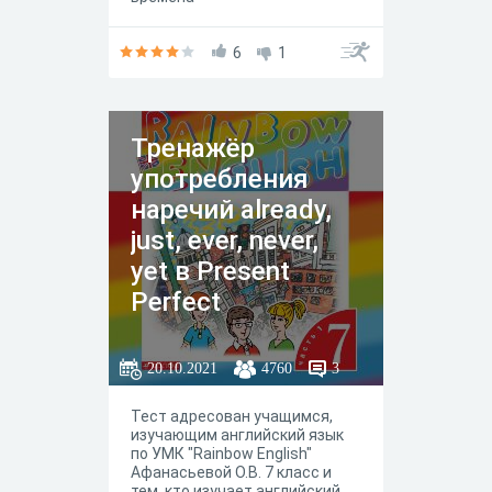
(Present Simple, Present Contin
uous, Present Perfect, Present
Perfect Continuous) в
6
1
соответствии с ситуацией
общения. Уровень сложности:
Upper intermediate.
Тренажёр
употребления
наречий already,
just, ever, never,
yet в Present
Perfect
20.10.2021
4760
3
Тест адресован учащимся,
изучающим английский язык
по УМК "Rainbow English"
Афанасьевой О.В. 7 класс и
тем, кто изучает английский