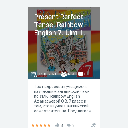
Present Rerfect
Tense. Rainbow
English 7. Uint 1.
17.10.2021
614
0
Тест адресован учащимся,
изучающим английский язык
по УМК "Rainbow English"
Афанасьевой О.В. 7 класс и
тем, кто изучает английский
самостоятельно. Предлагаем
проработать тему: "Present
Perfect".
3
3