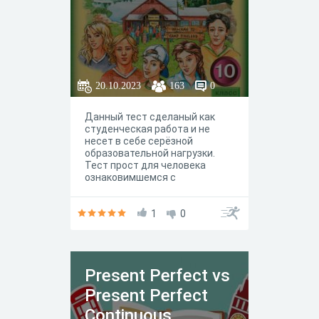
20.10.2023
163
0
Данный тест сделаный как
студенческая работа и не
несет в себе серёзной
образовательной нагрузки.
Тест прост для человека
ознаковимшемся с
материалом
1
0
Present Perfect vs
Present Perfect
Continuous