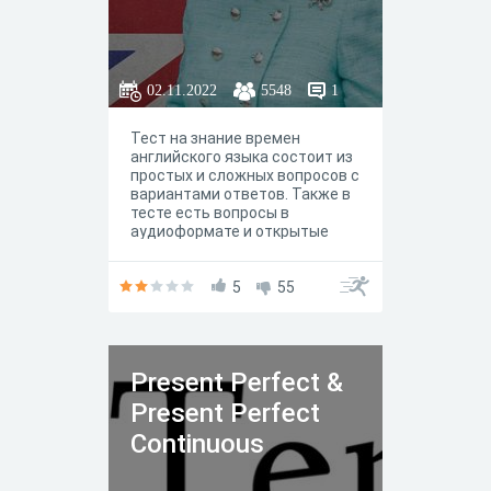
02.11.2022
5548
1
Тест на знание времен
английского языка состоит из
простых и сложных вопросов с
вариантами ответов. Также в
тесте есть вопросы в
аудиоформате и открытые
вопросы, требующие
развернутых ответов. Данный
онлайн-тест позволяет
5
55
хорошо проверить степень
владения разными
глагольными формами,
оценить сильные и слабые
Present Perfect &
стороны знания языка.
Present Perfect
Continuous