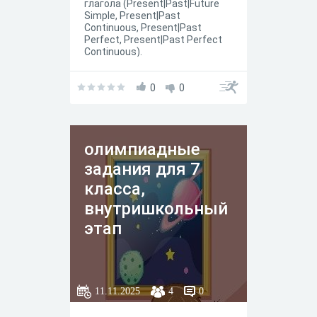
глагола (Present|Past|Future
Simple, Present|Past
Continuous, Present|Past
Perfect, Present|Past Perfect
Continuous).
0
0
олимпиадные
задания для 7
класса,
внутришкольный
этап
11.11.2025
4
0