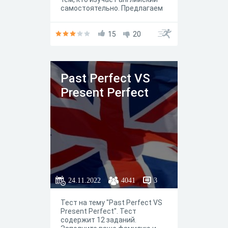
самостоятельно. Предлагаем
проработать тему: "Present
Perfect" с наречиями already,
just,yet, ever, never.
15
20
Past Perfect VS
Present Perfect
24.11.2022
4041
3
Тест на тему "Past Perfect VS
Present Perfect". Тест
содержит 12 заданий.