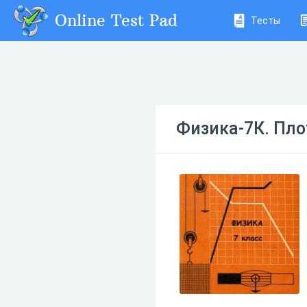
Online Test Pad
Тесты
Физика-7К. Пло