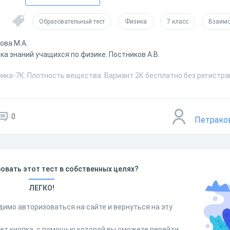
Образовательный тест
Физика
7 класс
Взаимо
ова М.А.
ка знаний учащихся по физике. Постников А.В.
ика-7К. Плотность вещества. Вариант 2К бесплатно без регистра
0
Петрако
овать этот тест в собственных целях?
ЛЕГКО!
димо авторизоваться на сайте и вернуться на эту
дет кнопка, с помощью которой вы сможете перейти