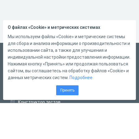
О файлах «Cookie» и метрических системах
Мы используем файлы «Cookie» и метрические системы
для сбора и анализа информации о производительности и
использовании сайта, а также для улучшения и
Русский
индивидуальной настройки предоставления информации.
Справка
Нажимая кнопку «Принять» или продолжая пользоваться
сайтом, вы соглашаетесь на обработку файлов «Cookie» и
Форма обратной связи
данных метрических систем.
Подробнее
Контакты
Принять
Тарифы
Конструктор тестов
Конструктор опросов
Конструктор кроссвордов
Диалоговые тренажёры