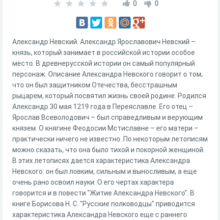
0
0
Александр Невский. Александр Ярославович Невский –
князь, который занимает в российской истории особое
место. В древнерусской истории он самый популярный
персонаж. Описание Александра Невского говорит о том,
что он был защитником Отечества, бесстрашным
рыцарем, который посвятил жизнь своей родине. Родился
Александр 30 мая 1219 года в Переяславле. Его отец –
Ярослав Всеволодович – был справедливым и верующим
князем. О княгине Феодосии Мстиславне – его матери –
практически ничего не известно. По некоторым летописям
можно сказать, что она было тихой и покорной женщиной.
В этих летописях дается характеристика Александра
Невского: он был ловким, сильным и выносливым, а еще
очень рано освоил науки. О его чертах характера
говорится и в повести "Житие Александра Невского". В
книге Борисова Н. С. "Русские полководцы" приводится
характеристика Александра Невского еще с раннего