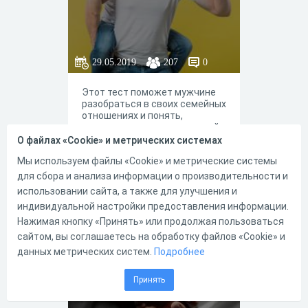
29.05.2019
207
0
Этот тест поможет мужчине
разобраться в своих семейных
отношениях и понять,
насколько он подходит своей
жене и наоборот.
О файлах «Cookie» и метрических системах
Мы используем файлы «Cookie» и метрические системы
для сбора и анализа информации о производительности и
0
1
использовании сайта, а также для улучшения и
индивидуальной настройки предоставления информации.
Нажимая кнопку «Принять» или продолжая пользоваться
сайтом, вы соглашаетесь на обработку файлов «Cookie» и
Опросник
данных метрических систем.
Подробнее
удовлетвореннос
ти браком
Принять