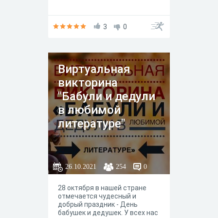
3
0
Виртуальная
викторина
"Бабули и дедули
в любимой
литературе"
26.10.2021
254
0
28 октября в нашей стране
отмечается чудесный и
добрый праздник - День
бабушек и дедушек. У всех нас