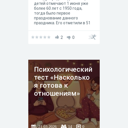
детей отмечают 1 июня уже
более 60 лет с 1950 года,
тогда было первое
празднование данного
праздника. Его отметили в 51
стране мира. Кроме того, у
даты утверждён свой флаг:
насыщенный зелёный фон с
2
0
очертанием земного шара и 5-
и человеческих фигурок.
Психологический
тест «Насколько
я готова к
отношениям»
21.03.2026
14
0