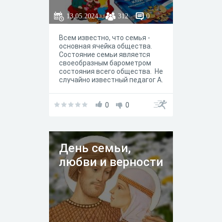
13.05.2024
312
0
Всем известно, что семья -
основная ячейка общества.
Состояние семьи является
своеобразным барометром
состояния всего общества. Не
случайно известный педагог А.
С. Макаренко писал: «Семья-
очень важное, очень
ответственное дело человека.
0
0
Семья приносит полноту
жизни, семья приносит
счастье, но каждая семья
является, прежде всего,
День семьи,
большим делом, имеющим
государственное значение».
любви и верности