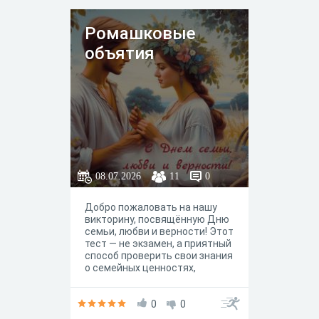
обычаи и ритуалы играют для
вас особую роль, а также
Ромашковые
узнать, как современные и
традиционные взгляды на
объятия
семью сочетаются в вашем
мировоззрении.
08.07.2026
11
0
Добро пожаловать на нашу
викторину, посвящённую Дню
семьи, любви и верности! Этот
тест — не экзамен, а приятный
способ проверить свои знания
о семейных ценностях,
культуре и истории нашего
народа.
0
0