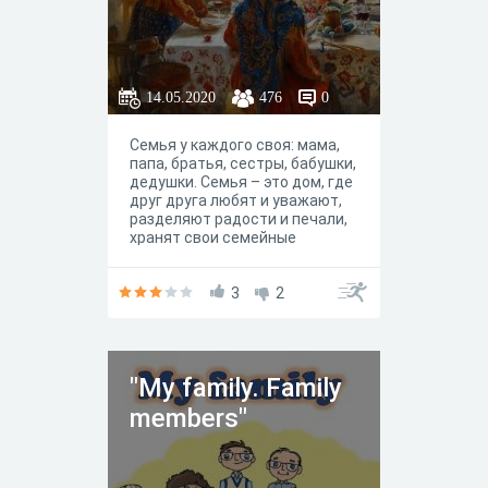
символизирующий мечты о
любви и верности.
14.05.2020
476
0
Семья у каждого своя: мама,
папа, братья, сестры, бабушки,
дедушки. Семья – это дом, где
друг друга любят и уважают,
разделяют радости и печали,
хранят свои семейные
традиции и ценности. Именно
семье и семейным традициям
будет посвящена викторина.
3
2
"My family. Family
members"