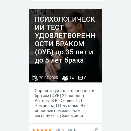
ПСИХОЛОГИЧЕСК
ИЙ ТЕСТ
УДОВЛЕТВОРЕНН
ОСТИ БРАКОМ
(ОУБ) до 35 лет и
до 5 лет брака
20.07.2026
14
0
Опросник удовлетворенности
браком (ОУБ) 24 вопроса
Авторы: В.В. Столин, Т.Л.
Романова, Г.П. Бутенко. Этот
опросник поможет вам
заглянуть глубже в свои
отношения и оценить,
наконец, комфортно и понять,
как вы думаете о себе в браке.
1
0