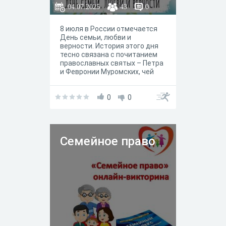
04.07.2025
43
0
8 июля в России отмечается
День семьи, любви и
верности. История этого дня
тесно связана с почитанием
православных святых – Петра
и Февронии Муромских, чей
брак стал символом
супружеской верности,
взаимной любви и семейного
0
0
благополучия. Этот день –
прекрасная возможность не
только поздравить родных и
близких, но и задуматься о
Семейное право
том, какое место семья
занимает в жизни каждого.