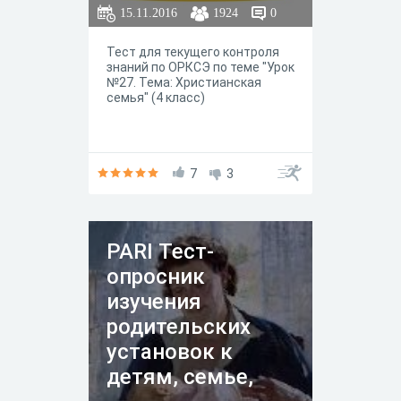
15.11.2016
1924
0
задуматься, то это хороший
повод проявить к себе заботу
и внимание. ❗Ты можешь
Тест для текущего контроля
написать мне для личной
знаний по ОРКСЭ по теме "Урок
консультации. Подписывайся
№27. Тема: Христианская
на мой ТГ-канал
семья" (4 класс)
annatrushnikova_psy там ты
найдешь больше информации,
как связаться со мной, а так
же сможешь задать
анонимные вопросы
7
3
PARI Тест-
опросник
изучения
родительских
установок к
детям, семье,