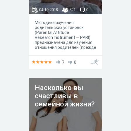
мужу
04.10.2018
321
0
Методика изучения
родительских установок
(Parental Attitude
Research Instrument — РARI)
предназначена для изучения
отношения родителей (прежде
всего матерей) к
разным сторонам семейной
жизни (семейной роли).
7
0
Авторы — американские
психологи Е. С. Шефер и Р. К.
Белл. В России методика
адаптирована Т. В. Нещерет.
Насколько вы
счастливы в
семейной жизни?