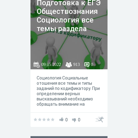
Подготовка к ЕГЭ
Обществознания
Социология все
темы раздела
09.05.2022
913
0
Социология Социальные
отошения все темы и типы
заданий по кодификатору. При
определении верных
высказываний необходимо
обращать внимание на
формулировку, вспомните
часто встречающиеся
кванторные слова.
0
0