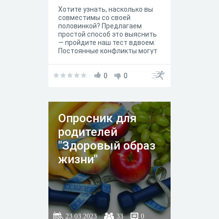
Хотите узнать, насколько вы
совместимы со своей
половинкой? Предлагаем
простой способ это выяснить
— пройдите наш тест вдвоем.
Постоянные конфликты могут
быть признаком
несовместимости, поэтому
важно разобраться в
0
0
ситуации. Ответьте на
вопросы сами и предложите
своему партнеру сделать то
же самое.
Опросник для
родителей
"Здоровый образ
жизни"
23.03.2023
33
0