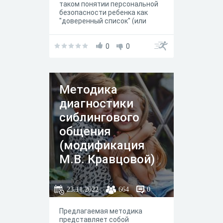
и дедулях и заодно ответить
таком понятии персональной
на вопросы нашей
безопасности ребенка как
виртуальной викторины.
"доверенный список" (или
безопасный список), а также
получить необходимую
информацию по этой теме.
0
0
Методика
диагностики
сиблингового
общения
(модификация
М.В. Кравцовой)
23.11.2022
664
0
Предлагаемая методика
представляет собой