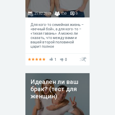
25.02.2019
150
0
Для кого-то семейная жизнь –
«вечный бой», а для кого-то –
«тихая гавань». А можно ли
сказать, что между вами и
вашей второй половиной
царит полное
взаимопонимание? Желаете
узнать? – Пройдите данный
тест.
1
0
Идеален ли ваш
брак? (тест для
женщин)