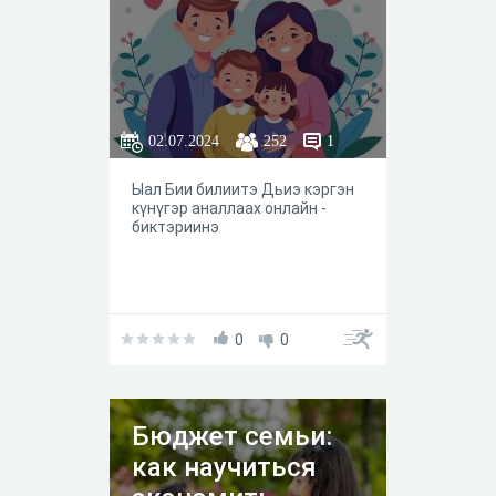
02.07.2024
252
1
Ыал Бии билиитэ Дьиэ кэргэн
күнүгэр аналлаах онлайн -
биктэриинэ
0
0
Бюджет семьи:
как научиться