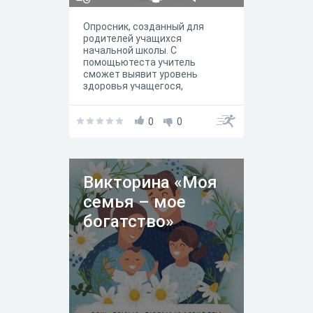
Опросник, созданный для
родителей учащихся
начальной школы. С
помощьютеста учитель
сможет выявит уровень
здоровья учащегося,
определить темы бесед тс
родителями и их детьми
отнорсительно ЗОЖ.
0
0
Викторина «Моя
семья – мое
богатство»