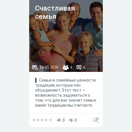
Счастливая
семья
14.05.2026
4
0
▌ Семья и семейные ценности:
традиции, которые нас
объединяют Этот тест —
возможность задуматься о
том, что для вас значит семья,
какие традиции вы считаете
важными и как семейные
ценности влияют на вашу
жизнь. Вопросы помогут
0
0
определить, насколько вы
близки с родными, какие