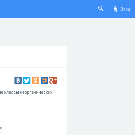
Вход
ые классы неорганических
ия