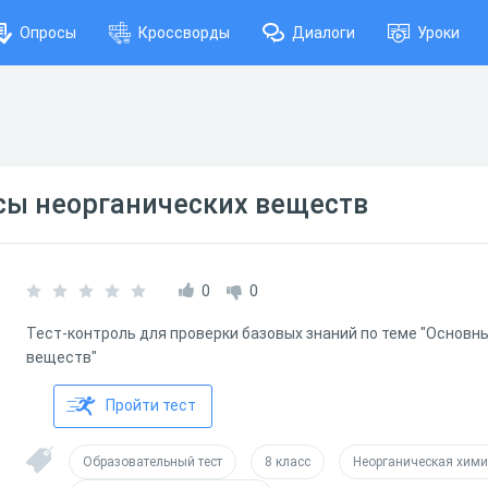
Опросы
Кроссворды
Диалоги
Уроки
сы неорганических веществ
0
0
Тест-контроль для проверки базовых знаний по теме "Основн
веществ"
Пройти тест
Образовательный тест
8 класс
Неорганическая хим