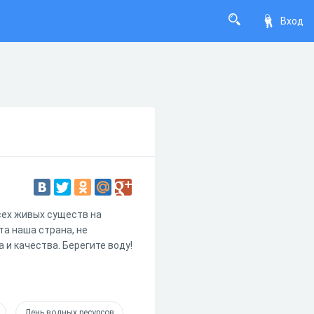
Вход
сех живых существ на
та наша страна, не
 и качества. Берегите воду!
День водных ресурсов