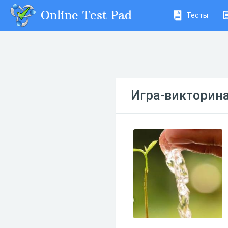
Online Test Pad
Тесты
Игра-викторина