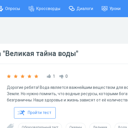
Опросы
Кроссворды
Диалоги
Уроки
 "Великая тайна воды"
1
0
Дорогие ребята! Вода является важнейшим веществом для в
Земле. Но нужно помнить, что водные ресурсы, которыми бога
безграничны. Наше здоровье и жизнь зависят от её количества
Пройти тест
Образовательный тест
Океаны
Ледники
Вода