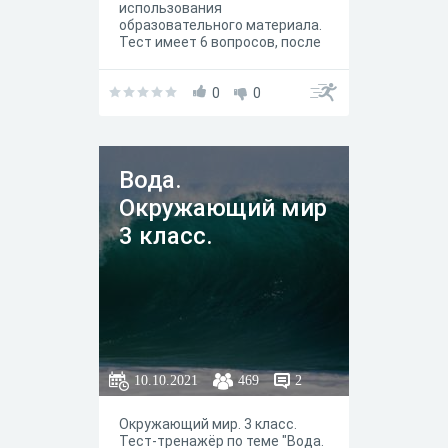
использования
образовательного материала.
Тест имеет 6 вопросов, после
ответов на которые вы
узнаете интересные факты и
сможете использовать их для
0
0
личного самообразования.
Учащиеся 7-10 классов могут
работать над этим тестом.
Вода.
Окружающий мир
3 класс.
10.10.2021
469
2
Окружающий мир. 3 класс.
Тест-тренажёр по теме "Вода.