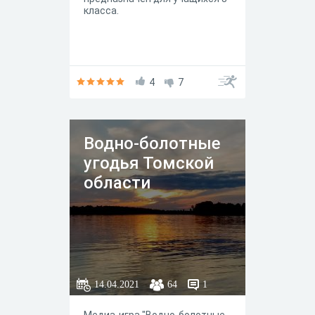
класса.
4
7
Водно-болотные
угодья Томской
области
14.04.2021
64
1