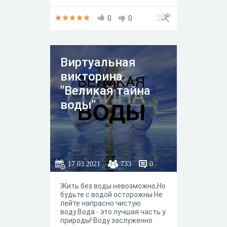
освоению водных ресурсов, но
важно посвящать этому не
один день в году, а каждый
0
0
день без исключения. Сегодня
вы сможете ответить на наши
вопросы и узнать, насколько
правильно обращаетесь с
Виртуальная
водой дома, в школе и во
время поездок на природу.
викторина
"Великая тайна
воды"
17.03.2021
733
0
Жить без воды невозможно,Но
будьте с водой осторожны:Не
лейте напрасно чистую
воду.Вода - это лучшая часть у
природы! Воду заслуженно