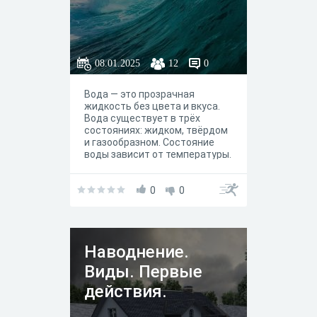
08.01.2025
12
0
Вода — это прозрачная
жидкость без цвета и вкуса.
Вода существует в трёх
состояниях: жидком, твёрдом
и газообразном. Состояние
воды зависит от температуры.
Если на улице тепло, вода
остаётся жидкой. На морозе
она замерзает и
0
0
превращается в лёд. При
нагревании вода испаряется и
становится паром.
Наводнение.
Виды. Первые
действия.