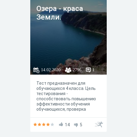
Озера - краса
Земли.
14.02.2020
2796
1
Тест предназначен для
обучающихся 4 класса. Цель
тестирования -
способствовать повышению
эффективности обучения
обучающихся, проверка
знаний и умений по теме
"Озере - краса
Земли", формирование
14
5
представлений об озёрах
России и умения