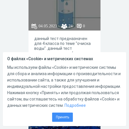
04.05.2023
24
0
данный тест предназначен
для 4 класса по теме "очиска
воды". данный тест
предназначен для 4 класса по
теме "очиска воды".данный
О файлах «Cookie» и метрических системах
тест предназначен для 4
Мы используем файлы «Cookie» и метрические системы
класса по теме "очиска
воды".данный тест
для сбора и анализа информации о производительности и
предназначен для 4 класса по
0
0
использовании сайта, а также для улучшения и
теме "очиска воды".данный
индивидуальной настройки предоставления информации.
тест предназначен для 4
класса по теме "очиска
Нажимая кнопку «Принять» или продолжая пользоваться
воды".данный тест
сайтом, вы соглашаетесь на обработку файлов «Cookie» и
Гигиена воды и
предназначен для 4 класса по
данных метрических систем.
Подробнее
теме "очиска воды".данный
водоснабжения
тест предназначен для 4
класса по теме "очиска
населённых мест
Принять
воды".данный тест
предназначен для 4 класса по