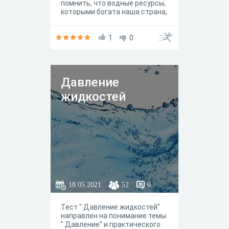
помнить, что водные ресурсы,
которыми богата наша страна,
не безграничны. Наше
здоровье и жизнь зависят от
её количества и качества.
1
0
Берегите воду!
Давление
жидкостей
18.05.2021
52
0
Тест " Давление жидкостей"
направлен на понимание темы
" Давление" и практического