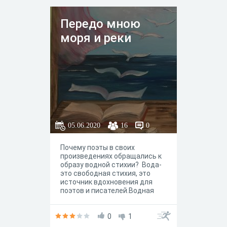
характеризовать крупнейшие
и наиболее известные озёра
Передо мною
России.
моря и реки
05.06.2020
16
0
Почему поэты в своих
произведениях обращались к
образу водной стихии? Вода-
это свободная стихия, это
источник вдохновения для
поэтов и писателей.Водная
стихия- это особый
символический образ, который
помогает передать
0
1
настроение героев в поэзии и