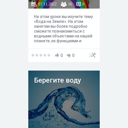
07.11.2022
16
0
На этом уроке вы изучите тему
«Вода на Земле». На этом
занятии вы более подробно
сможете познакомиться с
водными объектами на нашей
планете, их функциями и
особенностями, а также
разберете, как вода на Земле
взаимодействует с другими
0
0
объектами на нашей планете,
к чему приводит такое
взаимодействие.
Берегите воду