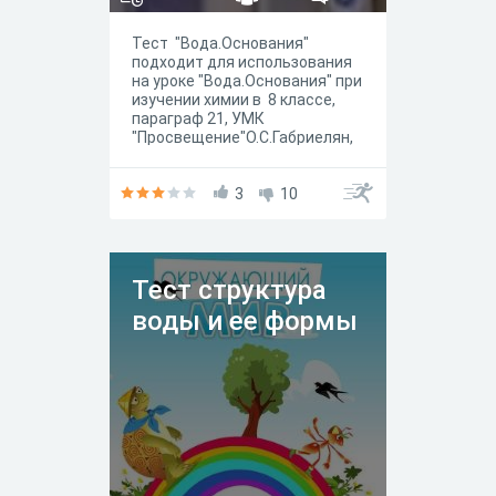
Тест "Вода.Основания"
подходит для использования
на уроке "Вода.Основания" при
изучении химии в 8 классе,
параграф 21, УМК
"Просвещение"О.С.Габриелян,
О.Г.Остроумов,С.А.Сладков
3
10
Тест структура
воды и ее формы