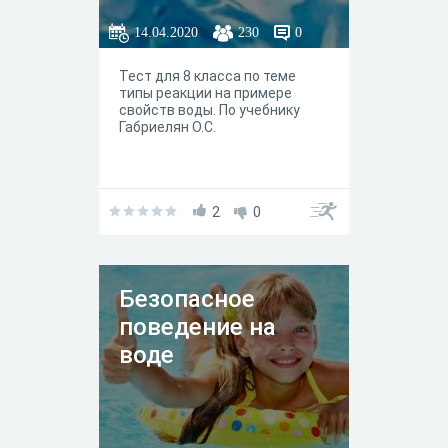
14.04.2020
230
0
Тест для 8 класса по теме
типы реакции на примере
свойств воды. По учебнику
Габриелян О.С.
2
0
Безопасное
поведение на
воде