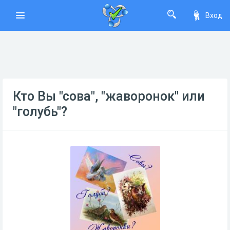
Вход
Кто Вы "сова", "жаворонок" или
"голубь"?