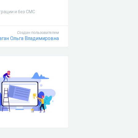
трации и без СМС
Создан пользователем
аган Ольга Владимировна