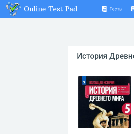
Online Test Pad
Тесты
История Древне