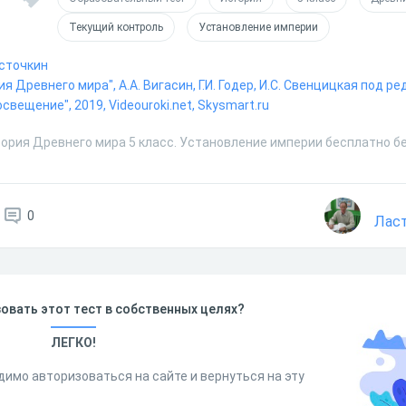
Текущий контроль
Установление империи
асточкин
ия Древнего мира", А.А. Вигасин, Г.И. Годер, И.С. Свенцицкая под р
освещение", 2019, Videouroki.net, Skysmart.ru
тория Древнего мира 5 класс. Установление империи бесплатно б
0
Ласт
овать этот тест в собственных целях?
ЛЕГКО!
димо авторизоваться на сайте и вернуться на эту