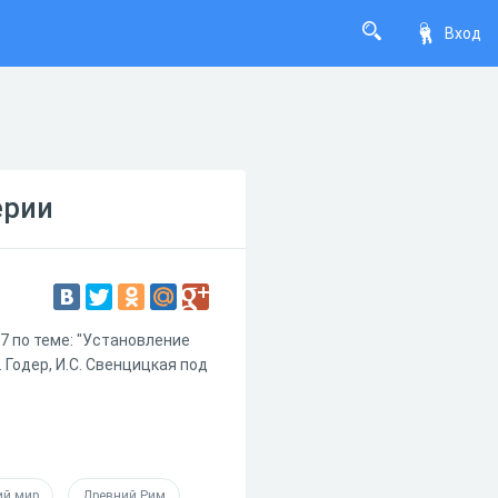
Вход
ерии
7 по теме: "Установление
. Годер, И.С. Свенцицкая под
ий мир
Древний Рим