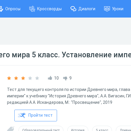
Опросы
Кроссворды
Диалоги
Уроки
го мира 5 класс. Установление имп
10
9
Тест для текущего контроля по истории Древнего мира, глава 
империи" к учебнику "История Древнего мира", А.А. Вигасин, Г.И
редакцией А.А. Искандерова, М.: "Просвещение", 2019
Пройти тест
Образовательный тест
История
5 класс
Древн