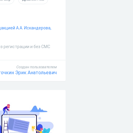
едакцией А.А. Искандерова,
ез регистрации и без СМС
Создан пользователем
очкин Эрик Анатольевич