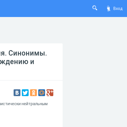
Вход
ия. Синонимы.
ождению и
илистически нейтральным