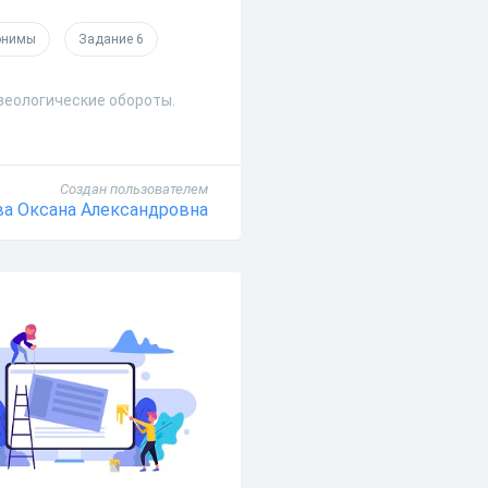
онимы
Задание 6
азеологические обороты.
Создан пользователем
ва Оксана Александровна