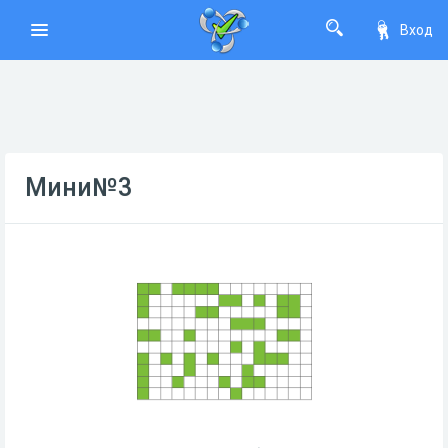
Вход
Мини№3