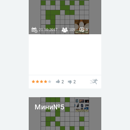
21.10.2017
109
0
2
2
Мини№5