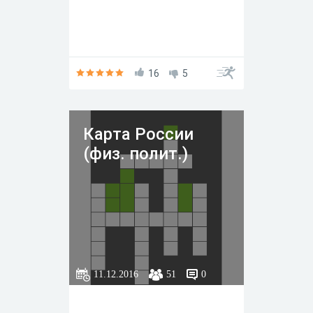
16
5
Карта России
(физ. полит.)
11.12.2016
51
0