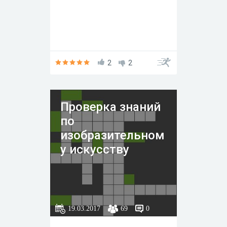
2
2
Проверка знаний
по
изобразительном
у искусству
19.03.2017
69
0