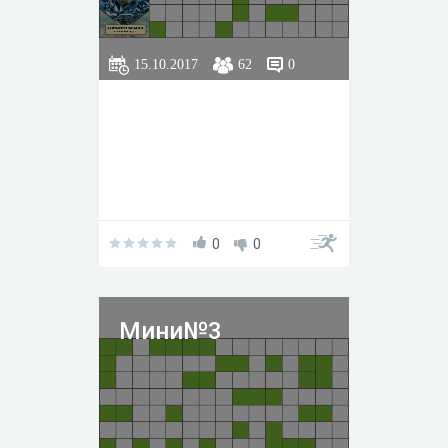
15.10.2017
62
0
0
0
Мини№3