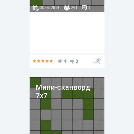
30.06.2014
261
1
4
0
Мини-сканворд
7x7