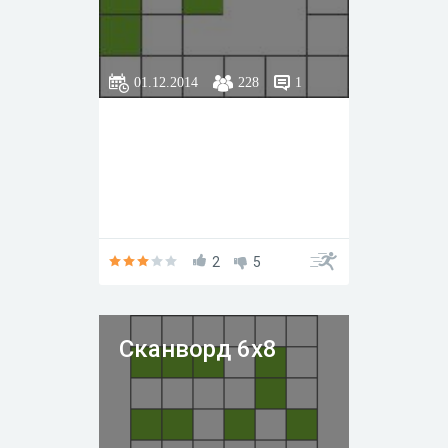
01.12.2014
228
1
2
5
Сканворд 6х8