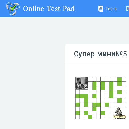
Online Test Pad
Тесты
Супер-мини№5