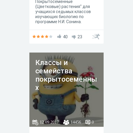
Покрытосеменные
(Цветковые) растения" для
учащихся седьмых классов
изучающих биологию по
программе Н.И. Сонина.
40
23
Классы и
семейства
покрытосеменны
х
12.09.2017
14456
0