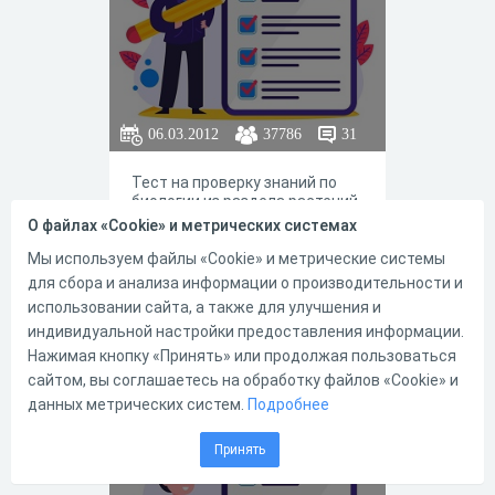
06.03.2012
37786
31
Тест на проверку знаний по
биологии из раздела растений
на тему Размножение
О файлах «Cookie» и метрических системах
растений.
Мы используем файлы «Cookie» и метрические системы
для сбора и анализа информации о производительности и
использовании сайта, а также для улучшения и
индивидуальной настройки предоставления информации.
93
29
Нажимая кнопку «Принять» или продолжая пользоваться
сайтом, вы соглашаетесь на обработку файлов «Cookie» и
данных метрических систем.
Подробнее
Покрытосемянн
Принять
ые растения