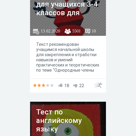
для учащихся 3-4
классов для
любого УМК
начальной
13.02.2020
5501
10
школы.
Текст рекомендован
учащимся начальной школы
для закрепления и отработки
навыков и умений
практических и теоретических
по теме "Однородные члены
предложения".
18
22
Тест по
английскому
языку