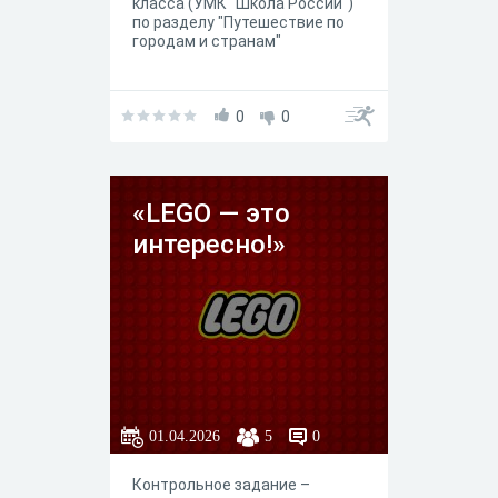
класса (УМК "Школа России")
по разделу "Путешествие по
городам и странам"
0
0
«LEGO — это
интересно!»
01.04.2026
5
0
Контрольное задание –