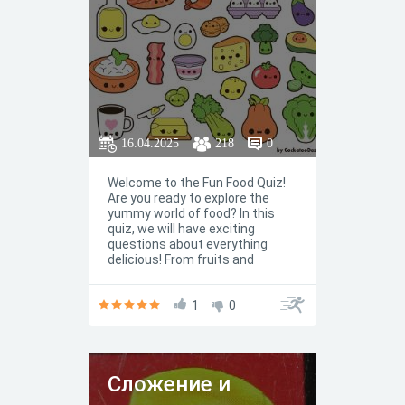
16.04.2025
218
0
Welcome to the Fun Food Quiz!
Are you ready to explore the
yummy world of food? In this
quiz, we will have exciting
questions about everything
delicious! From fruits and
vegetables to candies and
snacks, let’s see how much you
know about the tasty treats we
1
0
eat every day. Grab a snack, put
on your thinking cap, and let’s
have some fun! Remember, it’s
all about learning and enjoying
Сложение и
food together. Good luck!