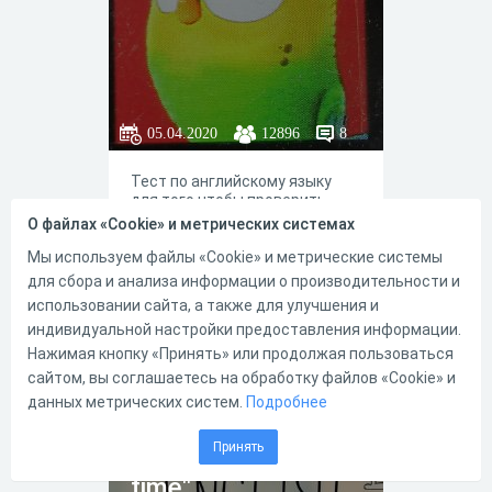
05.04.2020
12896
8
Тест по английскому языку
для того,чтобы проверить
знания по предмету.
О файлах «Cookie» и метрических системах
Мы используем файлы «Cookie» и метрические системы
для сбора и анализа информации о производительности и
использовании сайта, а также для улучшения и
индивидуальной настройки предоставления информации.
32
47
Нажимая кнопку «Принять» или продолжая пользоваться
сайтом, вы соглашаетесь на обработку файлов «Cookie» и
данных метрических систем.
Подробнее
Тест "We are
Принять
having a great
time"