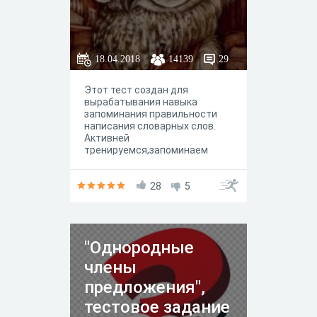
18.04.2018
14139
29
Этот тест создан для
вырабатывания навыка
запоминания правильности
написания словарных слов.
Активней
тренируемся,запоминаем
слова,начинаем делать успехи
в учебе
28
5
"Однородные
члены
предложения",
тестовое задание