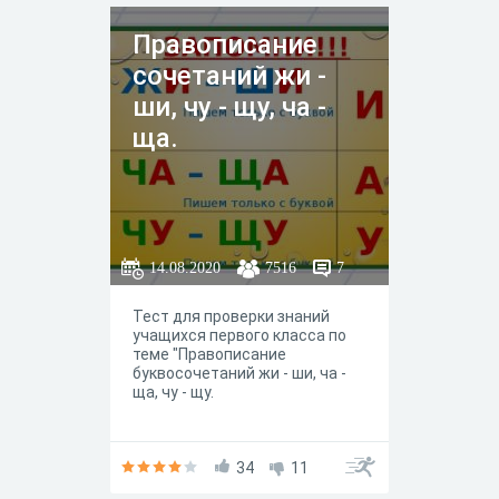
Правописание
сочетаний жи -
ши, чу - щу, ча -
ща.
14.08.2020
7516
7
Тест для проверки знаний
учащихся первого класса по
теме "Правописание
буквосочетаний жи - ши, ча -
ща, чу - щу.
34
11