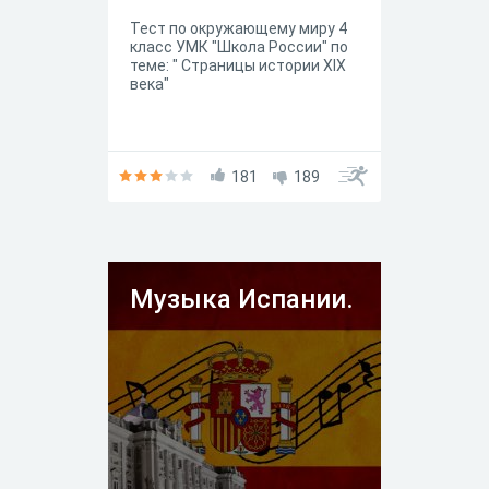
Тест по окружающему миру 4
класс УМК "Школа России" по
теме: " Страницы истории XIX
века"
181
189
Музыка Испании.