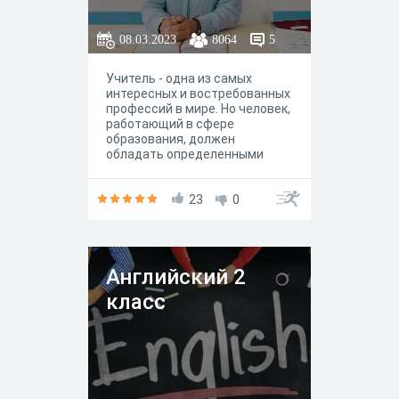
08.03.2023
8064
5
Учитель - одна из самых
интересных и востребованных
профессий в мире. Но человек,
работающий в сфере
образования, должен
обладать определенными
качествами, чтобы
деятельность приносила
удовольствие. Данный тест
23
0
создан с целью помощи
выпускникам школ
определить, есть ли у них
педагогические данные.
Английский 2
класс