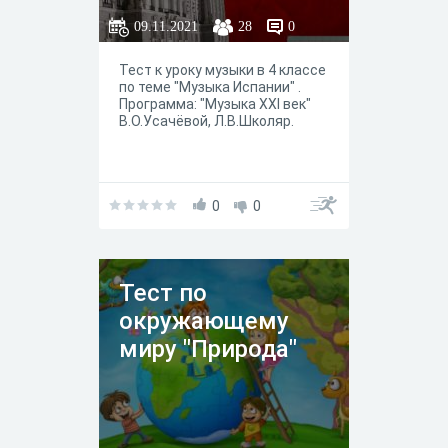
09.11.2021
28
0
Тест к уроку музыки в 4 классе
по теме "Музыка Испании" .
Программа: "Музыка XXI век"
В.О.Усачёвой, Л.В.Школяр.
0
0
Тест по
окружающему
миру "Природа"