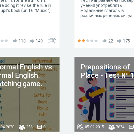
test is for the 8th form.
Тест направлен на провер
e doing it revise the rule in
умения употреблять
upil's book (unit 6 "Music").
модальные глаголы в
различных речевых ситуа
118
149
22
175
formal English vs
Prepositions of
rmal English.
Place - Test № 
tching game.
.04.2020
253
0
05.02.2015
3634