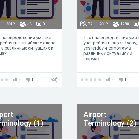
.11.2012
43
0
22.11.2012
1288
 на определение умения
Тест на определение уме
реблять английское слово
употреблять слова today,
 в различных ситуациях и
yesterday и tomorrow в
мах.
различных ситуациях и
формах.
0
0
0
0
rport
Airport
rminology (1)
Terminology (2)