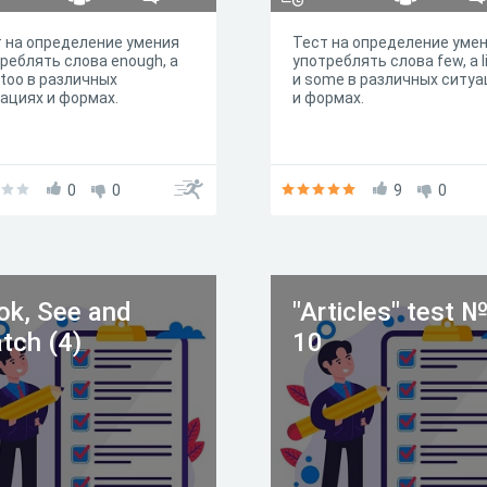
 на определение умения
Тест на определение уме
реблять слова еnough, a
употреблять слова few, a li
и too в различных
и some в различных ситуа
ациях и формах.
и формах.
0
0
9
0
ok, See and
"Articles" test 
tch (4)
10