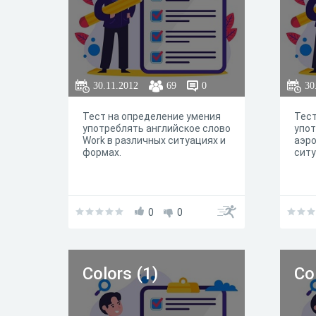
30.11.2012
69
0
30
Тест на определение умения
Тест
употреблять английское слово
упот
Work в различных ситуациях и
аэро
формах.
ситу
0
0
Colors (1)
Co