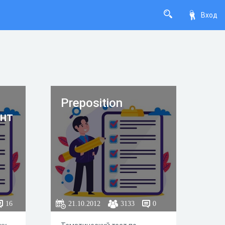
Вход
Preposition
ант
16
21.10.2012
3133
0