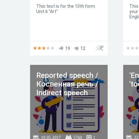
This test is for the 10th form.
This
Unit 6 "Art"
your
Engl
19
12
Reported speech /
'En
Косвенная речь /
'to
Indirect speech
19.05.2017
5760
1
22