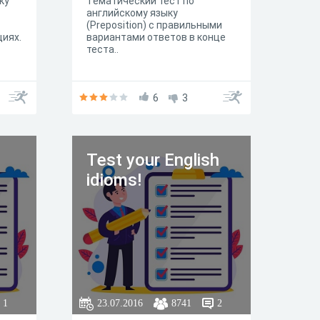
ку
Тематический тест по
английскому языку
(Preposition) с правильными
циях.
вариантами ответов в конце
теста..
6
3
Test your English
1
idioms!
1
23.07.2016
8741
2