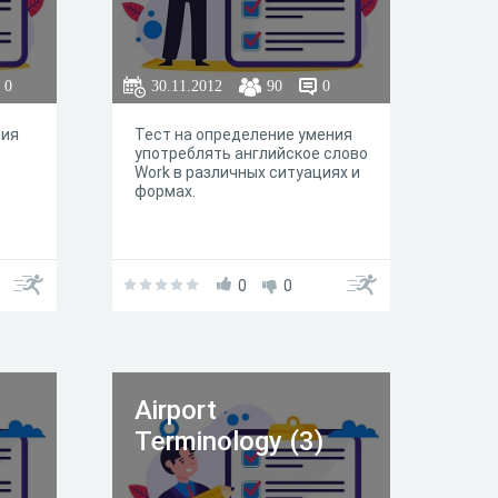
0
30.11.2012
90
0
ния
Тест на определение умения
употреблять английское слово
Work в различных ситуациях и
формах.
0
0
Airport
Terminology (3)