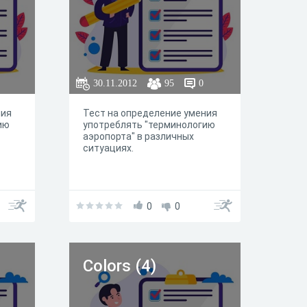
30.11.2012
95
0
ния
Тест на определение умения
ию
употреблять "терминологию
аэропорта" в различных
ситуациях.
0
0
Colors (4)