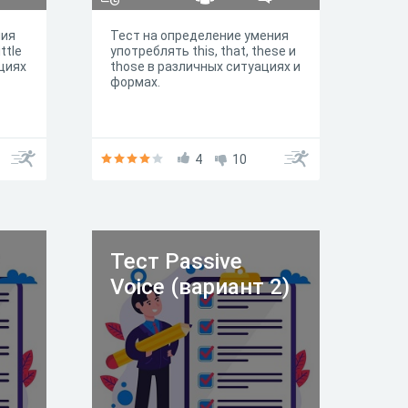
ния
Тест на определение умения
ttle
употреблять this, that, these и
циях
those в различных ситуациях и
формах.
4
10
№
Тест Passive
Voice (вариант 2)