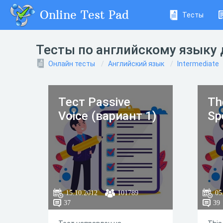
Online Test Pad
Тесты
Тесты по английскому языку д
Онлайн тесты
Английский язык
Intermediate
Тест Passive
Th
Voice (вариант 1)
Sp
15.10.2012
101789
05
37
39