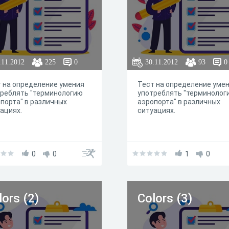
.11.2012
225
0
30.11.2012
93
0
 на определение умения
Тест на определение уме
реблять "терминологию
употреблять "терминолог
порта" в различных
аэропорта" в различных
ациях.
ситуациях.
0
0
1
0
lors (2)
Colors (3)