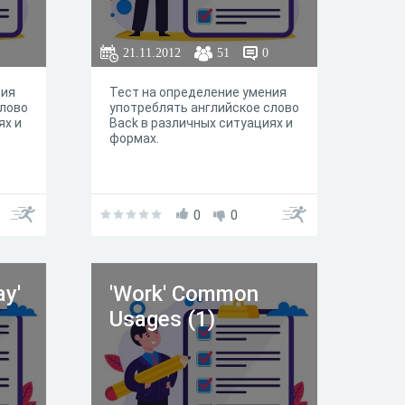
21.11.2012
51
0
ния
Тест на определение умения
слово
употреблять английское слово
ях и
Back в различных ситуациях и
формах.
0
0
ay'
'Work' Common
Usages (1)