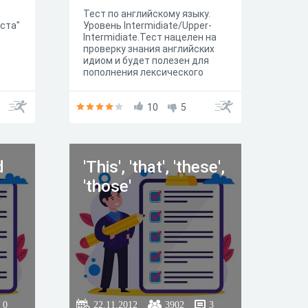
Тест по английскому языку.
ста"
Уровень Intermidiate/Upper-
Intermidiate.Тест нацелен на
проверку знания английских
идиом и будет полезен для
пополнения лексического
запаса изучающих английский
язык.
10
5
d
'This', 'that', 'these',
'those'
0
22.11.2012
3902
3