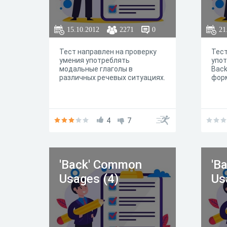
15.10.2012
2271
0
21
Тест направлен на проверку
Тест
умения употреблять
упот
модальные глаголы в
Back
различных речевых ситуациях.
фор
4
7
'Back' Common
'B
Usages (4)
Us