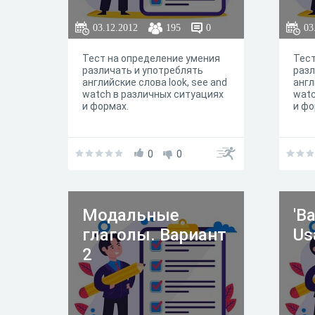
03.12.2012
195
0
03
Тест на определение умения
Тест
различать и употреблять
разл
английские слова look, see and
англ
watch в различных ситуациях
watc
и формах.
и фо
0
0
Модальные
'B
глаголы. Вариант
Us
2