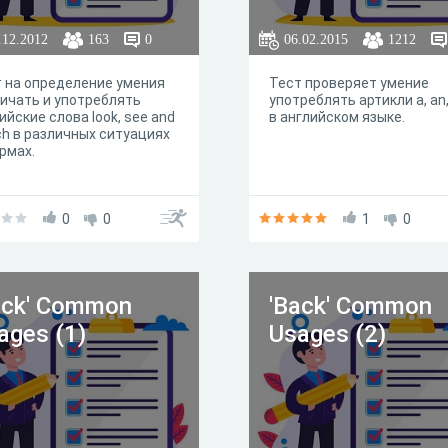
.12.2012
163
0
06.02.2015
1212
 на определение умения
Тест проверяет умение
ичать и употреблять
употреблять артикли a, an,
ийские слова look, see and
в английском языке.
h в различных ситуациях
рмах.
0
0
1
0
ack' Common
'Back' Common
ages (1)
Usages (2)