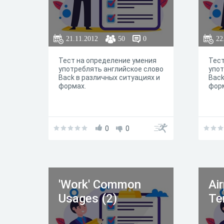
21.11.2012
50
0
22
Тест на определение умения
Тест
употреблять английское слово
упот
Back в различных ситуациях и
Back
формах.
фор
0
0
'Work' Common
Ai
Usages (2)
Te