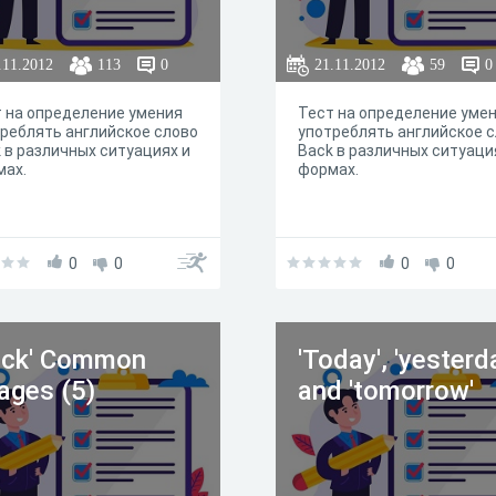
.11.2012
113
0
21.11.2012
59
0
 на определение умения
Тест на определение уме
реблять английское слово
употреблять английское 
 в различных ситуациях и
Back в различных ситуаци
мах.
формах.
0
0
0
0
ack' Common
'Today', 'yesterd
ages (5)
and 'tomorrow'