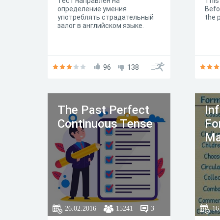
Тест направлен на
This 
определение умения
Befor
употреблять страдательный
the p
залог в английском языке.
96
138
The Past Perfect
In
Continuous Tense
Fo
Ma
26.02.2016
15241
3
16