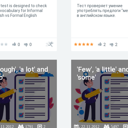
 test is designed to check
Тест проверяет умение
 vocabulary for Informal
употреблять предлоги "ме
ish vs Formal English
в английском языке.
0
0
2
2
ough', 'a lot' and
'Few', 'a little' an
o'
'some'
.11.2012
1791
2
22.11.2012
5497