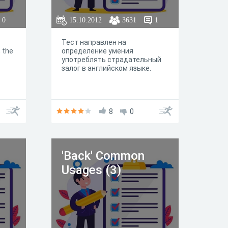
0
15.10.2012
3631
1
Тест направлен на
 the
определение умения
употреблять страдательный
залог в английском языке.
8
0
'Back' Common
Usages (3)