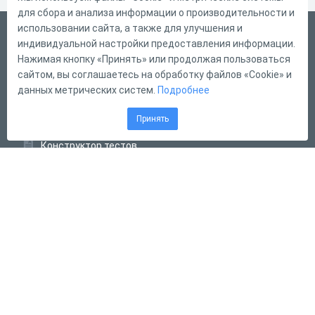
для сбора и анализа информации о производительности и
использовании сайта, а также для улучшения и
Русский
индивидуальной настройки предоставления информации.
Справка
Нажимая кнопку «Принять» или продолжая пользоваться
сайтом, вы соглашаетесь на обработку файлов «Cookie» и
Форма обратной связи
данных метрических систем.
Подробнее
Контакты
Принять
Тарифы
Конструктор тестов
Конструктор опросов
Конструктор кроссвордов
Диалоговые тренажёры
Комплексные задания
Система Дистанционного Обучения
2011 - 2026
Online Test Pad
Соглашение об использовании
Оферта
Политика обработки персональных данных