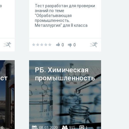
о
Тест разработан для проверки
знаний по теме
"Обрабатывающая
промышленность.
Металлургия" для 8 класса
0
0
РБ. Химическая
ст
промышленность
0
08.03.2020
915
1