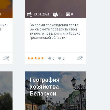
0
13.01.2024
13
0
ение
Во время прохождения теста
е
Вы сможете проверить свои
знания о предприятиях Гродно
Гродненской области.
0
0
География
хозяйства
Беларуси