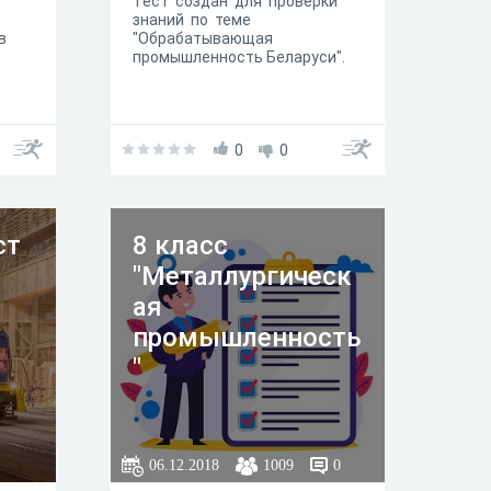
Тест создан для проверки
знаний по теме
в
"Обрабатывающая
промышленность Беларуси".
0
0
ст
8 класс
"Металлургическ
ая
промышленность
"
06.12.2018
1009
0