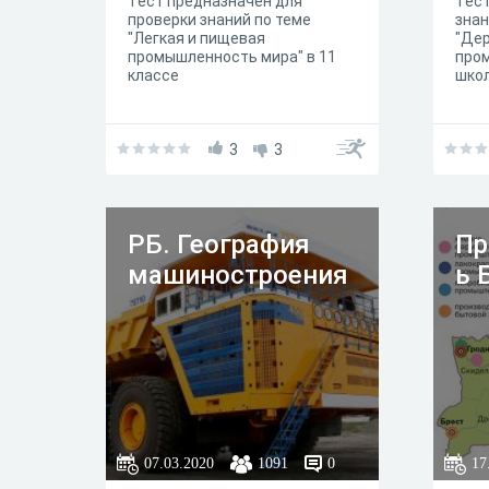
Тест предназначен для
Тест
проверки знаний по теме
знан
"Легкая и пищевая
"Де
промышленность мира" в 11
пром
классе
шко
3
3
РБ. География
Пр
машиностроения
ь 
07.03.2020
1091
0
17