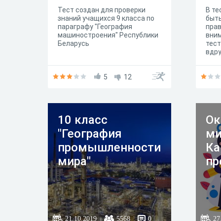
Тест создан для проверки
В те
знаний учащихся 9 класса по
быть
параграфу "География
прав
машиностроения" Республики
вним
Беларусь
тест
вдру
дела
фото
5
12
врем
прис
8029
10 класс
О
"География
ми
промышленности
Ка
мира"
пр
21.10.2019
5568
0
27