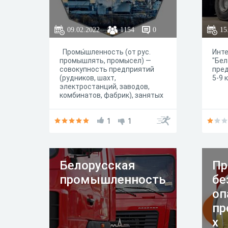
09.02.2022
1154
0
15
Промы́шленность (от рус.
Инте
промышлять, промысел) —
"Бе
совокупность предприятий
пред
(рудников, шахт,
5-9 
электростанций, заводов,
комбинатов, фабрик), занятых
добычей сырья и топлива;
производством энергии и
орудий труда (как для других
1
1
отраслей народного
хозяйства, так и для самой
промышленности); обработкой
материалов и продуктов,
Белорусская
Пр
произведённых в
промышленности или в
промышленность
бе
сельском
хозяйстве; изготовлением
оп
потребительских товаров. В
пр
трёхсекторной модели
экономики обрабатывающая
х
промышленность составляет