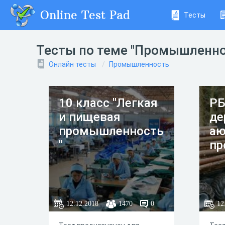
Online Test Pad
Тесты
Тесты по теме "Промышленно
Онлайн тесты
Промышленность
10 класс "Легкая
РБ
и пищевая
де
промышленность
а
"
пр
12.12.2018
1470
0
12