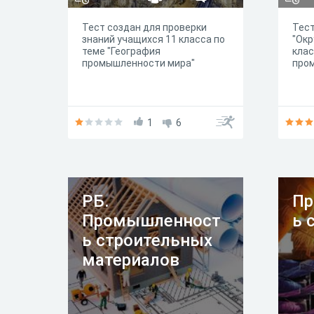
Тест создан для проверки
Тест
знаний учащихся 11 класса по
"Окр
теме "География
клас
промышленности мира"
про
1
6
РБ.
Пр
Промышленност
ь 
ь строительных
материалов