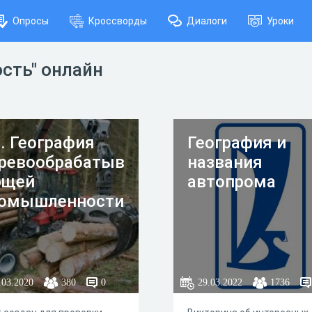
Опросы
Кроссворды
Диалоги
Уроки
сть" онлайн
. География
География и
ревообрабатыв
названия
ющей
автопрома
омышленности
.03.2020
380
0
29.03.2022
1736