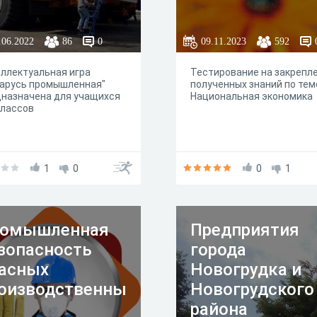
.06.2022
86
0
09.11.2023
592
ллектуальная игра
Тестирование на закрепл
ларусь промышленная"
полученных знаний по тем
назначена для учащихся
Национальная экономика
классов
1
0
0
1
омышленная
Предприятия
зопасность
города
асных
Новогрудка и
оизводственны
Новогрудского
района