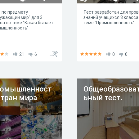
 по предмету
Тест разработан для про
ужающий мир" для 3
знаний учащихся 8 класса
са по теме "Какая бывает
теме "Промышленность"
мышленность"
21
6
0
0
омышленност
Общеобразова
стран мира
ьный тест.