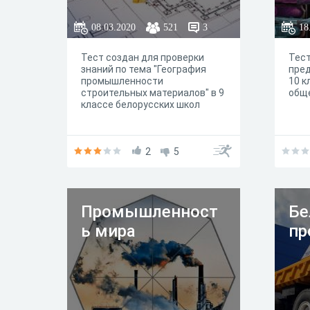
08.03.2020
521
3
18
Тест создан для проверки
Тест
знаний по тема "География
пред
промышленности
10 к
строительных материалов" в 9
общ
классе белорусских школ
2
5
Промышленност
Бе
ь мира
пр