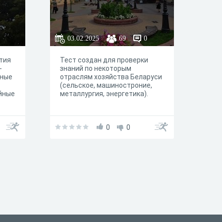
03.02.2025
69
0
тия
Тест создан для проверки
-
знаний по некоторым
бные
отраслям хозяйства Беларуси
(сельское, машиностроние,
йные
металлургия, энергетика).
0
0
ают
й