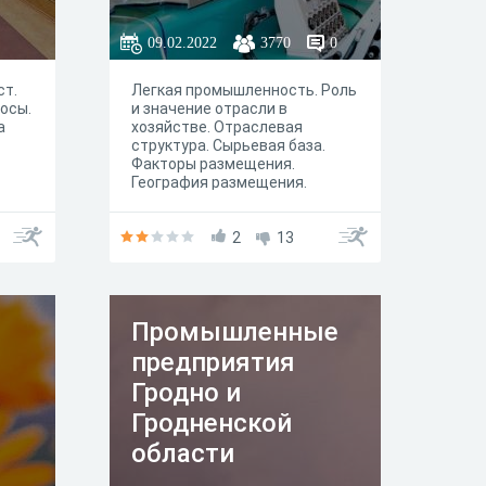
09.02.2022
3770
0
ст.
Легкая промышленность. Роль
осы.
и значение отрасли в
а
хозяйстве. Отраслевая
структура. Сырьевая база.
Факторы размещения.
География размещения.
2
13
Промышленные
предприятия
Гродно и
Гродненской
области