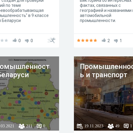
 создан для проверки
Викторина об интересных
ий по теме
фактах, связанных с
ревообрабатывающая
географией и названиями 
ышленность" в 9 классе
автомобильной
л Беларуси
промышленности.
0
0
2
1
омышленност
Промышленно
Беларуси
ь и транспорт
.03.2021
211
0
19.11.2023
49
1