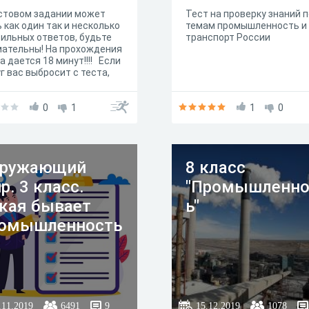
стовом задании может
Тест на проверку знаний п
 как один так и несколько
темам промышленность и
ильных ответов, будьте
транспорт России
ательны! На прохождения
а дается 18 минут!!!! Если
г вас выбросит с теста,
ете мне скрин экрана или
, чтобы было видно
я,когда вы проходили и
0
1
1
0
ылаете мне на вайбер
 247 15 97
кружающий
8 класс
р. 3 класс.
"Промышленно
кая бывает
ь"
омышленность
.11.2019
6491
9
15.12.2019
1078