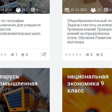
.04.2020
182
0
01.11.2021
13
0
 по географии
Общеобразовательный те
назначен для учащихся
Задача ответить на вовпр
лассов
Проверка знаний. Проверк
еобразовательных школ.
знаний на определённом
этапе. Обучение.Развитие
кругозора.
1
0
0
0
ларусь
национальная
омышленная
экономика 9
класс