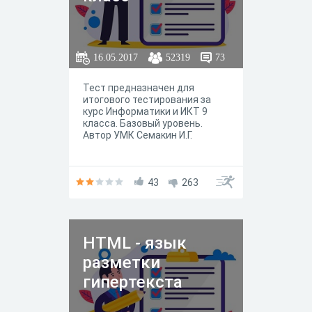
16.05.2017
52319
73
Тест предназначен для
итогового тестирования за
курс Информатики и ИКТ 9
класса. Базовый уровень.
Автор УМК Семакин И.Г.
43
263
HTML - язык
разметки
гипертекста