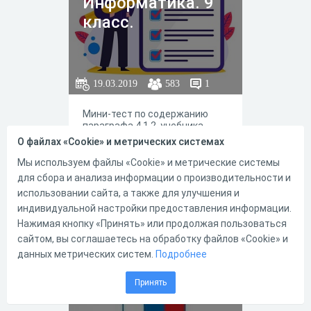
Информатика. 9
класс.
19.03.2019
583
1
Мини-тест по содержанию
параграфа 4.1.2. учебника
Босовой Л. Л. "Информатика. 9
О файлах «Cookie» и метрических системах
класс".
Мы используем файлы «Cookie» и метрические системы
для сбора и анализа информации о производительности и
использовании сайта, а также для улучшения и
индивидуальной настройки предоставления информации.
0
0
Нажимая кнопку «Принять» или продолжая пользоваться
сайтом, вы соглашаетесь на обработку файлов «Cookie» и
данных метрических систем.
Подробнее
ОГЭ_ИНФ №1.1
Принять