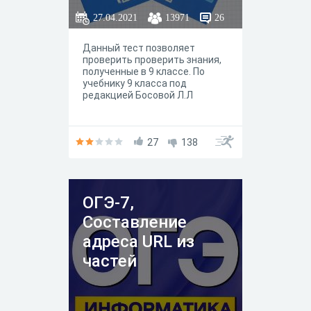
построена верно1Не
27.04.2021
13971
26
выполнены условия,
позволяющие поставить 1, 2
или 3 балла - 0 б.
Данный тест позволяет
Максимальный балл - 3б.
проверить проверить знания,
полученные в 9 классе. По
учебнику 9 класса под
редакцией Босовой Л.Л
27
138
ОГЭ-7,
Составление
адреса URL из
частей