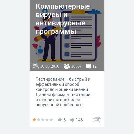
Компьютерные
вирусы и
антивирусные
программы
16.05.2016
18567
12
Тестирование – быстрый и
эффективный способ
контроля и оценки знаний.
Данная форма аттестации
становится все более
популярной особенно с
повсеместным внедрением
компьютерных технологий.
Наряду с традиционными
6
146
методами обучения и
контроля знаний