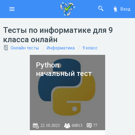
Вход
Тесты по информатике для 9
класса онлайн
Онлайн тесты
Информатика
9 класс
Python
начальный тест
22.10.2023
60813
77