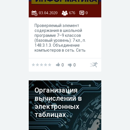
03.04.2020
676
0
Проверяемый элемент
содержания в школьной
программе 7–9 классов
(базовый уровень): 7 кл., п.
148.3.1.3. Объединение
компьютеров в сеть. Сеть
Интернет. Веб-страница, веб-
сайт. Структура адресов веб-
ресурсов. Браузер. Поисковые
0
0
системы. Поиск информации
по ключевым словам. 9 кл., п.
148.5.1.1. IP-адреса узлов.
Сетевое хранение данных
Организация
вычислений в
электронных
таблицах