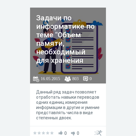
антивирусные программы».
Задачи по
информатике по
теме "Объем
памяти,
необходимый
для хранения
графических
объектов"
16.05.2015
803
0
Данный ряд задач позволяет
отработать навыки переводов
одних единиц измерения
информации в другие и умение
представлять числа в виде
степенных двоек.
0
0