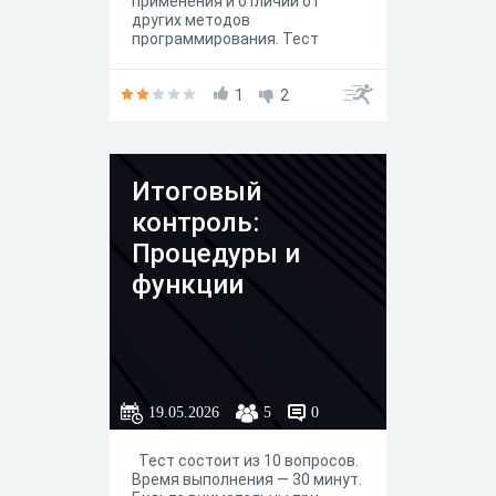
применения и отличий от
других методов
программирования. Тест
включает различные типы
вопросов: выбор одного или
нескольких ответов, открытые
1
2
вопросы, дополнение ответов
и задания на понимание.
Итоговый
контроль:
Процедуры и
функции
19.05.2026
5
0
Тест состоит из 10 вопросов.
Время выполнения — 30 минут.