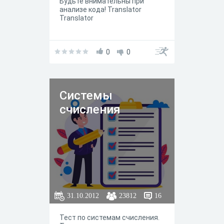
Будьте внимательны при
анализе кода! Translator
Translator
0
0
Системы
счисления
31.10.2012
23812
16
Тест по системам счисления.