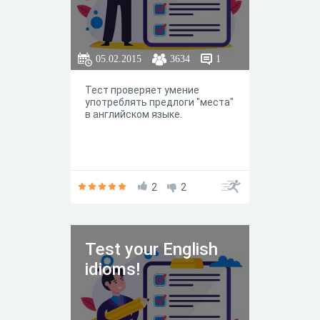
05.02.2015
3634
1
Тест проверяет умение
употреблять предлоги "места"
в английском языке.
2
2
Test your English
idioms!