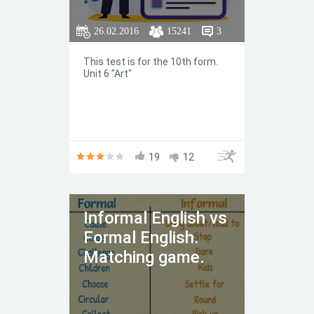
26.02.2016
15241
3
This test is for the 10th form.
Unit 6 "Art"
19
12
Informal English vs
Formal English.
Matching game.