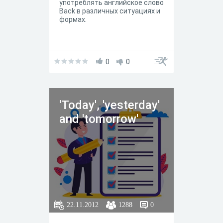
употреблять английское слово
Back в различных ситуациях и
формах.
0
0
'Today', 'yesterday'
and 'tomorrow'
22.11.2012
1288
0