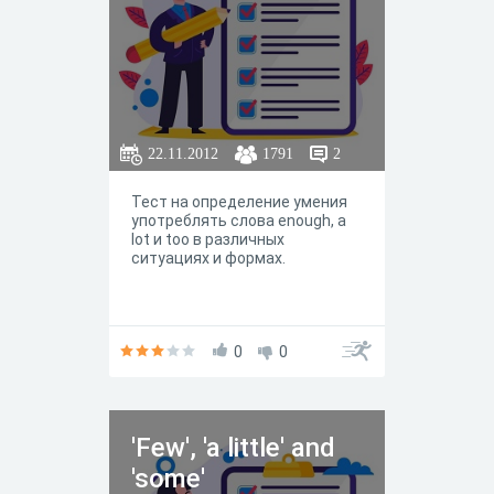
22.11.2012
1791
2
Тест на определение умения
употреблять слова еnough, a
lot и too в различных
ситуациях и формах.
0
0
'Few', 'a little' and
'some'