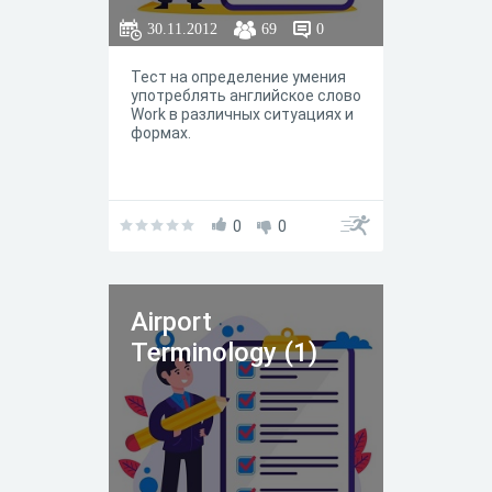
30.11.2012
69
0
Тест на определение умения
употреблять английское слово
Work в различных ситуациях и
формах.
0
0
Airport
Terminology (1)