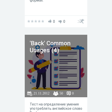
формах.
0
0
'Back' Common
Usages (4)
21.11.2012
50
0
Тест на определение умения
употреблять английское слово