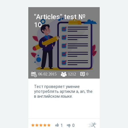
"Articles" test №
10
06.02.2015
1212
0
Тест проверяет умение
употреблять артикли a, an, the
в английском языке.
1
0