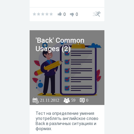
0
0
'Back' Common
Usages (2)
21.11.2012
59
0
Тест на определение умения
употреблять английское слово
Back в различных ситуациях и
формах.