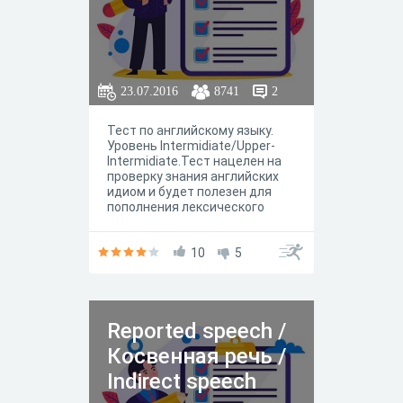
23.07.2016
8741
2
Тест по английскому языку.
Уровень Intermidiate/Upper-
Intermidiate.Тест нацелен на
проверку знания английских
идиом и будет полезен для
пополнения лексического
запаса изучающих английский
язык.
10
5
Reported speech /
Косвенная речь /
Indirect speech