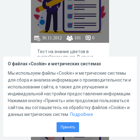
30.11.2012
101
0
Тест на знание цветов в
английском языке. В конце -
правильные ответы.
О файлах «Cookie» и метрических системах
Мы используем файлы «Cookie» и метрические системы
для сбора и анализа информации о производительности и
использовании сайта, а также для улучшения и
индивидуальной настройки предоставления информации.
0
1
Нажимая кнопку «Принять» или продолжая пользоваться
сайтом, вы соглашаетесь на обработку файлов «Cookie» и
данных метрических систем.
Подробнее
Colors (3)
Принять