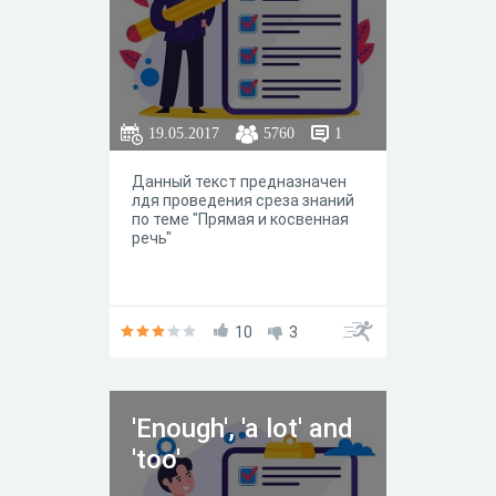
19.05.2017
5760
1
Данный текст предназначен
лдя проведения среза знаний
по теме "Прямая и косвенная
речь"
10
3
'Enough', 'a lot' and
'too'