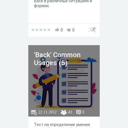
Back в различных ситуациях и
формах.
0
0
'Back' Common
Usages (5)
22.11.2012
43
0
Тест на определение умения