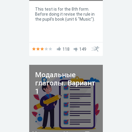
This test is for the 8th form.
Before doing it revise the rule in
the pupil's book (unit 6 "Music").
118
149
Модальные
глаголы. Вариант
1