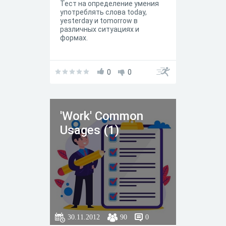
Тест на определение умения
употреблять слова today,
yesterday и tomorrow в
различных ситуациях и
формах.
0
0
'Work' Common
Usages (1)
30.11.2012
90
0