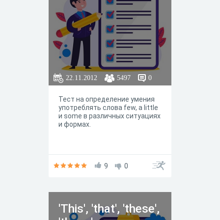
22.11.2012
5497
0
Тест на определение умения
употреблять слова few, a little
и some в различных ситуациях
и формах.
9
0
'This', 'that', 'these',