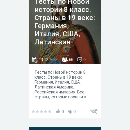
Тесты по Новой
истории 8 класс.
Страны в 19 веке:
Германия,
Италия, США,
Латинская
Америка,
Российская
13.12.2023
66
0
империя. Все
Тесты по Новой истории 8
страны, которые
класс. Страны в 19 веке:
прошли в течение
Германия, Италия, США,
Латинская Америка,
второй четверти
Российская империя. Все
страны, которые прошли в
течение второй четверти
0
0