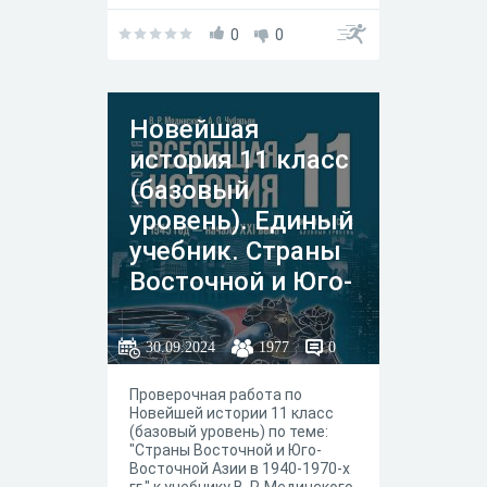
учащимися
0
0
Новейшая
история 11 класс
(базовый
уровень). Единый
учебник. Страны
Восточной и Юго-
Восточной Азии в
1940-1970-х гг.
30.09.2024
1977
0
Проверочная работа по
Новейшей истории 11 класс
(базовый уровень) по теме:
"Страны Восточной и Юго-
Восточной Азии в 1940-1970-х