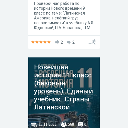
Проверочная работа по
истории Нового времени 9
класс по теме: "Латинская
Америка: нелёгкий груз
независимости" к учебнику А.Я.
Юдовской, П.А. Баранова, Л.М.
Ванюшкиной под редакцией А.
А. Искандерова, Москва
"Просвещение" 2020 год.
2
2
Новейшая
история 11 класс
(базовый
уровень). Единый
учебник. Страны
Латинской
Америки во
второй половине
15.11.2022
568
0