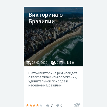
Викторина о
Бразилии
28.02.2022
2476
0
В этой викторине речь пойдет
о географическом положении,
удивительной природе и
населении Бразилии.
7
0