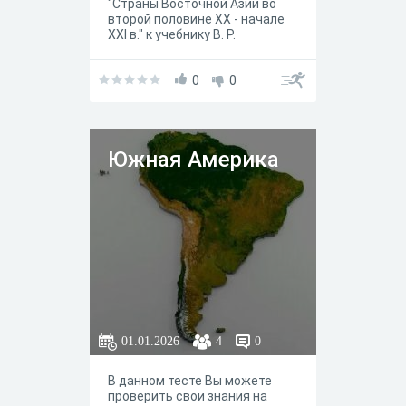
"Страны Восточной Азии во
второй половине ХХ - начале
XXI в." к учебнику В. Р.
Мединского, А. О. Чубарьяна,
Москва "Просвещение" 2023
год.
0
0
Южная Америка
01.01.2026
4
0
В данном тесте Вы можете
проверить свои знания на