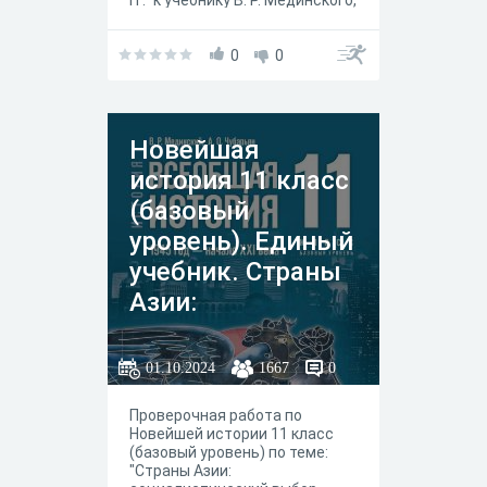
гг." к учебнику В. Р. Мединского,
А. О. Чубарьяна, Москва
"Просвещение" 2023 год.
0
0
Новейшая
история 11 класс
(базовый
уровень). Единый
учебник. Страны
Азии:
социалистически
й выбор развития
01.10.2024
1667
0
Проверочная работа по
Новейшей истории 11 класс
(базовый уровень) по теме:
"Страны Азии: