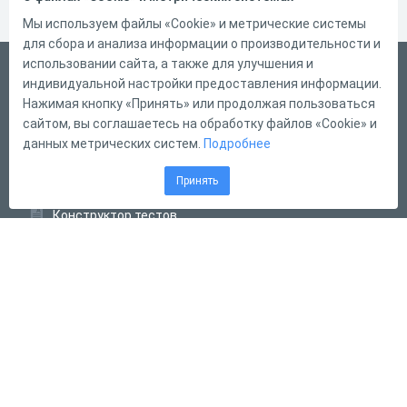
Мы используем файлы «Cookie» и метрические системы
для сбора и анализа информации о производительности и
использовании сайта, а также для улучшения и
Русский
индивидуальной настройки предоставления информации.
Справка
Нажимая кнопку «Принять» или продолжая пользоваться
сайтом, вы соглашаетесь на обработку файлов «Cookie» и
Форма обратной связи
данных метрических систем.
Подробнее
Контакты
Принять
Тарифы
Конструктор тестов
Конструктор опросов
Конструктор кроссвордов
Диалоговые тренажёры
Комплексные задания
Система Дистанционного Обучения