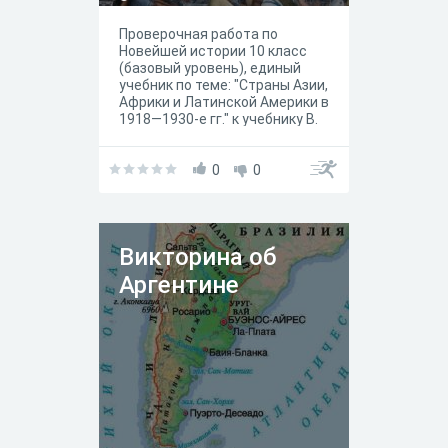
1930-е гг.
в тесте не сложные, но
требующие изучения темы.
Проверочная работа по
Тестовое обобщение темы
Новейшей истории 10 класс
поможет также
(базовый уровень), единый
подготовиться к ЕГЭ. Желаю
учебник по теме: "Страны Азии,
ученикам и учителям успеха в
Африки и Латинской Америки в
работе.
1918—1930-е гг." к учебнику В.
Р. Мединского, А. О. Чубарьяна,
Москва "Просвещение" 2023
год.
0
0
Викторина об
Аргентине