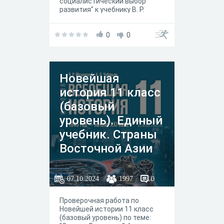
социалистический выбор
развития" к учебнику В. Р.
Мединского, А. О. Чубарьяна,
Москва "Просвещение" 2023
год.
0
0
Новейшая
история 11 класс
(базовый
уровень). Единый
учебник. Страны
Восточной Азии
во второй
половине ХХ -
07.10.2024
1997
0
начале XXI в.
Проверочная работа по
Новейшей истории 11 класс
(базовый уровень) по теме: