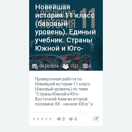
Новейшая
история 11 класс
(базовый
уровень). Единый
учебник. Страны
Южной и Юго-
Восточной Азии
во второй
09.10.2024
1515
0
половине ХХ -
Проверочная работа по
начале XXI в.
Новейшей истории 11 класс
(базовый уровень) по теме:
"Страны Южной и Юго-
Восточной Азии во второй
половине ХХ - начале XXI в." к
учебнику В. Р. Мединского, А. О.
Чубарьяна, Москва
"Просвещение" 2023 год.
0
0