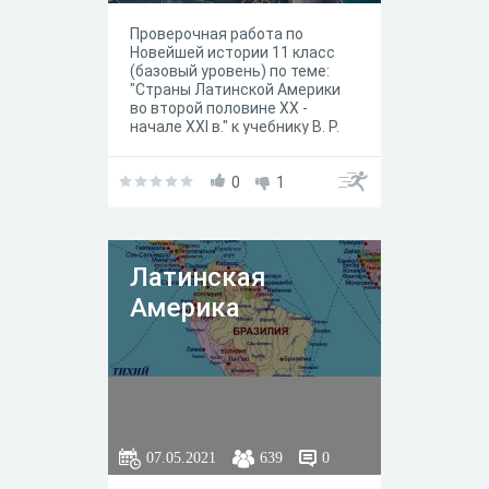
ХХ - начале XXI в.
Проверочная работа по
Новейшей истории 11 класс
(базовый уровень) по теме:
"Страны Латинской Америки
во второй половине ХХ -
начале XXI в." к учебнику В. Р.
Мединского, А. О. Чубарьяна,
Москва "Просвещение" 2023
год.
0
1
Латинская
Америка
07.05.2021
639
0