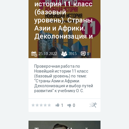
история 11 класс
(базовый
уровень). Страны
Азии и Африки.
Деколонизация и
выбор путей
развития
25.10.2022
3915
0
Проверочная работа по
Новейшей истории 11 класс
(базовый уровень) по теме:
"Страны Азии и Африки.
Деколонизация и выбор путей
развития" к учебнику О. С.
Сорокоцюпа, А. О. Срокоцюпа
под редакцией А. О. Чубарьяна,
Москва "Просвещение" 2022
1
0
год.