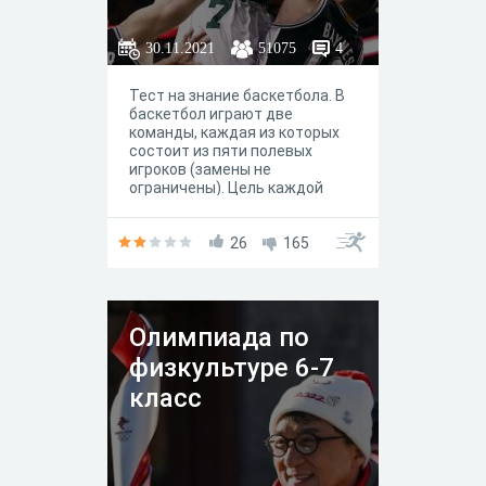
баскетбол.
30.11.2021
51075
4
Тест на знание баскетбола. В
баскетбол играют две
команды, каждая из которых
состоит из пяти полевых
игроков (замены не
ограничены). Цель каждой
команды — забросить мяч в
кольцо с сеткой (корзину)
соперника и помешать другой
26
165
команде завладеть мячом и
забросить его в свою корзину.
Олимпиада по
физкультуре 6-7
класс