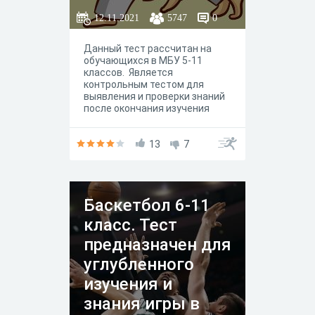
12.11.2021
5747
0
Данный тест рассчитан на
обучающихся в МБУ 5-11
классов. Является
контрольным тестом для
выявления и проверки знаний
после окончания изучения
темы "Самостраховка на
основе вида спорта Дзюдо"
учебной программы по
13
7
Физической культуре на 2021 -
2022 учебный год.
Баскетбол 6-11
класс. Тест
предназначен для
углубленного
изучения и
знания игры в