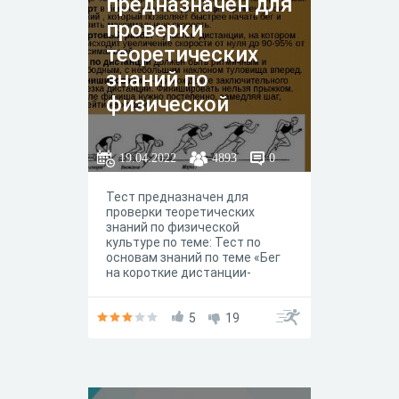
предназначен для
проверки
теоретических
знаний по
физической
культуре по теме:
Тест по основам
19.04.2022
4893
0
знаний по теме
Тест предназначен для
«Бег на короткие
проверки теоретических
дистанции-
знаний по физической
культуре по теме: Тест по
спринтерский
основам знаний по теме «Бег
на короткие дистанции-
бег» - 7 класс
спринтерский бег» - 7 класс
5
19