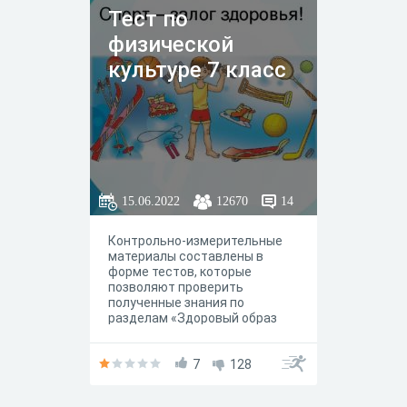
Тест по
физической
культуре 7 класс
15.06.2022
12670
14
Контрольно-измерительные
материалы составлены в
форме тестов, которые
позволяют проверить
полученные знания по
разделам «Здоровый образ
жизни», «Олимпийские
знания», «Техника
безопасности», «Общие
7
128
знания по теории и методике
физической культуры» Цель