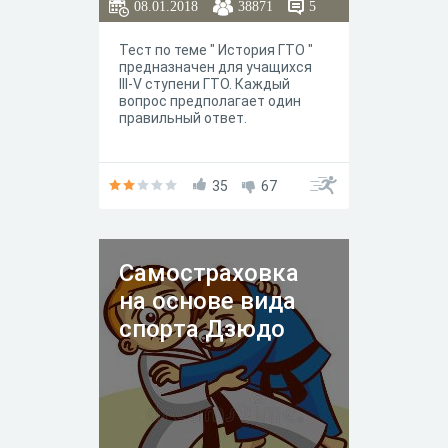
08.01.2018
38871
5
Тест по теме " История ГТО "
предназначен для учащихся
III-V ступени ГТО. Каждый
вопрос предполагает один
правильный ответ.
35
67
Самостраховка
на основе вида
спорта Дзюдо