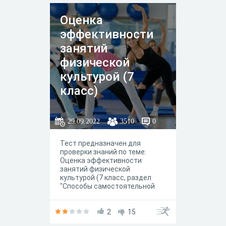
тестирования: контроль
качества знаний учащихся по
Оценка
предмету «Физическая
культура». Задачи
эффективности
тестирования: - проверить
усвоение знаний учащихся по
занятий
пройденным разделам; -
физической
выработать умения
пользоваться контрольно-
культурой (7
измерительными
материалами.
класс)
29.09.2022
3510
0
Тест предназначен для
проверки знаний по теме:
Оценка эффективности
занятий физической
культурой (7 класс, раздел
"Способы самостоятельной
деятельности"
2
15