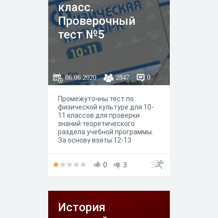
класс.
Проверочный
тест №5
06.06.2020
2847
0
Промежуточны тест по
физической культуре для 10-
11 классов для проверки
знаний теоретического
раздела учебной программы.
За основу взяты 12-13
параграфы учебника В.И. Ляха
"Физическая культура 10-11
класс", базовый уровень, М.:
0
3
"Просвещение", 5-е издание,
2018год.
История