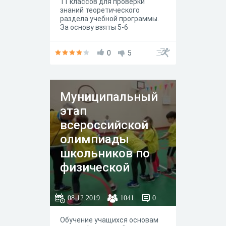
11 классов для проверки
знаний теоретического
раздела учебной программы.
За основу взяты 5-6
параграфы учебника В.И. Ляха
"Физическая культура 10-11
класс", базовый уровень, М.:
0
5
"Просвещение", 5-е издание,
2018год.
Муниципальный
этап
всероссийской
олимпиады
школьников по
физической
культуре 2017-18
учебный год 9-11
08.12.2019
1041
0
классы
Обучение учащихся основам