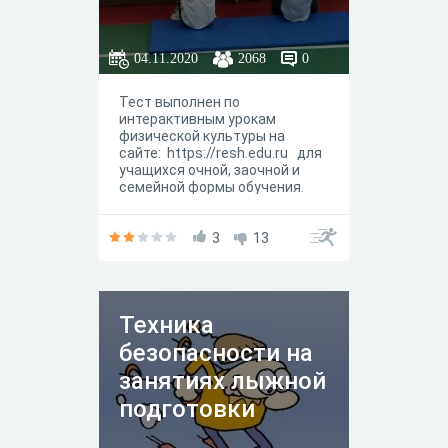
04.11.2020
2068
0
Тест выполнен по
интерактивным урокам
физической культуры на
сайте: https://resh.edu.ru для
учащихся очной, заочной и
семейной формы обучения.
3
13
Техника
безопасности на
занятиях лыжной
подготовки