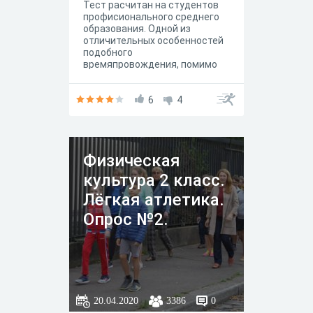
Тест расчитан на студентов
профисионального среднего
образования. Одной из
отличительных особенностей
подобного
времяпровождения, помимо
хорошего настроения,
является обучение ребенка
игре в команде, а также
6
4
развитие у него способности
достойно принимать победу и
поражение.
Физическая
культура 2 класс.
Лёгкая атлетика.
Опрос №2.
20.04.2020
3386
0