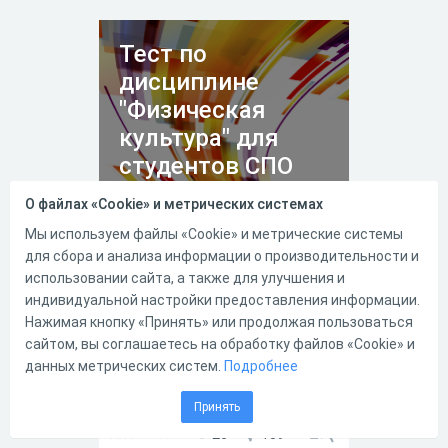
Тест по
дисциплине
"Физическая
культура" для
студентов СПО
О файлах «Cookie» и метрических системах
Мы используем файлы «Cookie» и метрические системы
20.11.2020
45592
0
для сбора и анализа информации о производительности и
использовании сайта, а также для улучшения и
Тест по дисциплине
индивидуальной настройки предоставления информации.
"Физическая культура"
Нажимая кнопку «Принять» или продолжая пользоваться
предназначен для студентов
сайтом, вы соглашаетесь на обработку файлов «Cookie» и
1-4 курсов образовательных
данных метрических систем.
учреждений реализующих
Подробнее
программы СПО.
Принять
26
159