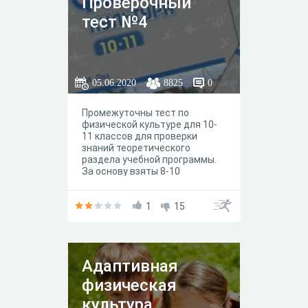
Проверочный
тест №4
05.06.2020
8825
0
Промежуточны тест по
физической культуре для 10-
11 классов для проверки
знаний теоретического
раздела учебной программы.
За основу взяты 8-10
параграфы учебника В.И. Ляха
"Физическая культура 10-11
класс", базовый уровень, М.:
1
15
"Просвещение", 5-е издание,
2018год.
Адаптивная
физическая
культура