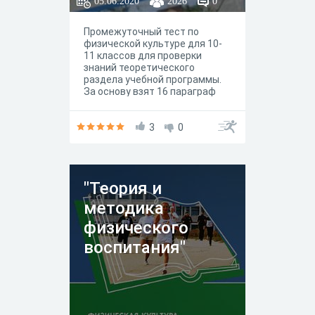
05.06.2020
2026
0
Промежуточный тест по
физической культуре для 10-
11 классов для проверки
знаний теоретического
раздела учебной программы.
За основу взят 16 параграф
учебника В.И. Ляха
"Физическая культура 10-11
класс", базовый уровень, М.:
3
0
"Просвещение", 5-е издание,
2018год.
"Теория и
методика
физического
воспитания"