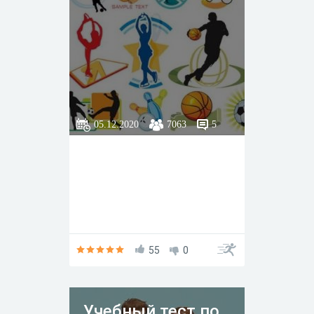
05.12.2020
7063
5
55
0
Учебный тест по