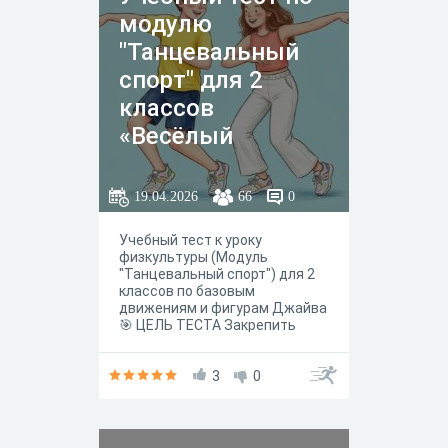
модулю
"Танцевальный
спорт" для 2
классов
«Весёлый
джайв»: базовые
движения и
19.04.2026
66
0
фигуры
Учебный тест к уроку
физкультуры (Модуль
"Танцевальный спорт") для 2
классов по базовым
движениям и фигурам Джайва
🎯 ЦЕЛЬ ТЕСТА Закрепить
знания учащихся 2 класса о
базовых движениях и фигурах
танца Джайв в игровой форме,
3
0
проверить усвоение основных
терминов и правил
безопасности на уроке танцев.
📚 ЧТО ПРОВЕРЯЕМ Знание