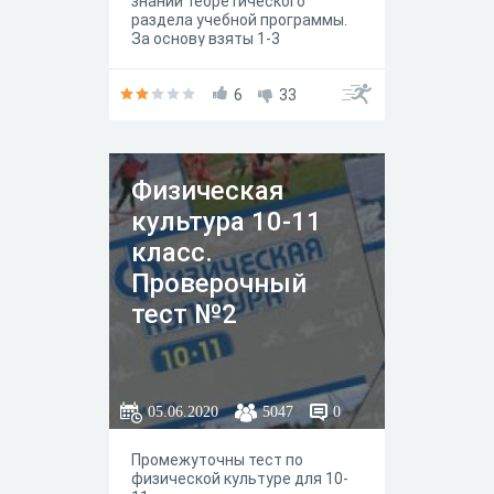
знаний теоретического
раздела учебной программы.
За основу взяты 1-3
параграфы учебника В.И. Ляха
"Физическая культура 10-11
класс", базовый уровень, М.:
6
33
"Просвещение", 5-е издание,
2018год.
Физическая
культура 10-11
класс.
Проверочный
тест №2
05.06.2020
5047
0
Промежуточны тест по
физической культуре для 10-