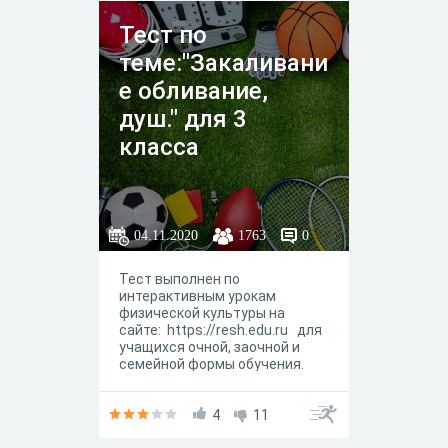
Тест по
теме:"Закаливани
е обливание,
душ." для 3
класса
04.11.2020
1763
0
Тест выполнен по
интерактивным урокам
физической культуры на
сайте: https://resh.edu.ru для
учащихся очной, заочной и
семейной формы обучения.
4
11