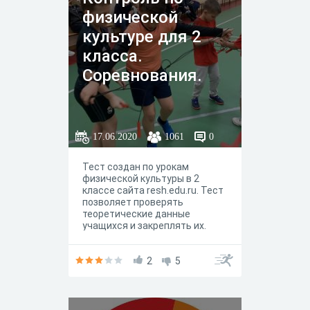
физической
культуре для 2
класса.
Соревнования.
17.06.2020
1061
0
Тест создан по урокам
физической культуры в 2
классе сайта resh.edu.ru. Тест
позволяет проверять
теоретические данные
учащихся и закреплять их.
2
5