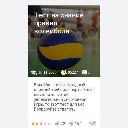
Тест на знание
правил
волейбола
16.11.2020
95227
3
Волейбол– это командный
олимпийский вид спорта. Если
вы любитель этой
увлекательной спортивной
игры, то этот тест для вас!
Попробуйте ответить
правильно на все вопросы
этого теста! Узнайте, как
хорошо вы знаете все о
72
154