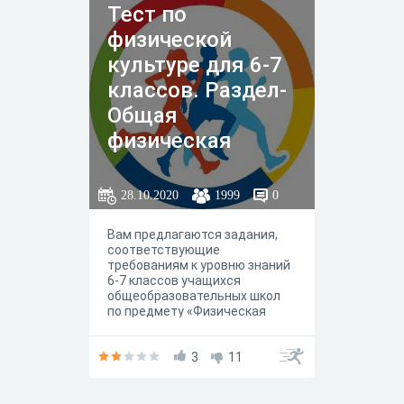
Тест по
физической
культуре для 6-7
классов. Раздел-
Общая
физическая
подготовка.
Развитие
28.10.2020
1999
0
ловкости и
Вам предлагаются задания,
координации
соответствующие
движений.
требованиям к уровню знаний
6-7 классов учащихся
общеобразовательных школ
по предмету «Физическая
культура».
3
11