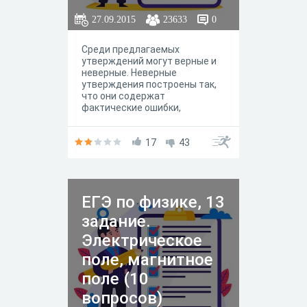
27.09.2015
23633
0
Среди предлагаемых
утверждений могут верные и
неверные. Неверные
утверждения построены так,
что они содержат
фактические ошибки,
нарушают логические связи
между элементами теории,
искажающие суть физических
17
43
законов и закономерностей.
Высказывание считается
ошибочным, если в нем
содержится неполная
ЕГЭ по физике, 13
формулировка. Если в
утверждении по умолчанию
задание.
подразумеваются случаи,
когда физический закон или
Электрическое
теория неприменимы, оно
поле, магнитное
тоже не может быть признано
верным. Как правило,
поле (10
неверное утверждение
содержит одну ошибку,
вопросов)
неверными могут быть одно-