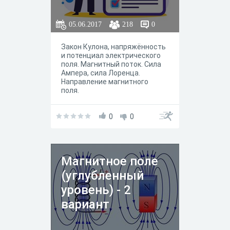
два слова, возможно,
ошибочные слова нужно
05.06.2017
218
0
поменять местами.
Закон Кулона, напряжённость
и потенциал электрического
поля. Магнитный поток. Сила
Ампера, сила Лоренца.
Направление магнитного
поля.
0
0
Магнитное поле
(углубленный
уровень) - 2
вариант