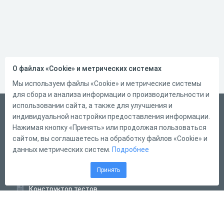
О файлах «Cookie» и метрических системах
Мы используем файлы «Cookie» и метрические системы
для сбора и анализа информации о производительности и
использовании сайта, а также для улучшения и
Русский
индивидуальной настройки предоставления информации.
Справка
Нажимая кнопку «Принять» или продолжая пользоваться
сайтом, вы соглашаетесь на обработку файлов «Cookie» и
Форма обратной связи
данных метрических систем.
Подробнее
Контакты
Принять
Тарифы
Конструктор тестов
Конструктор опросов
Конструктор кроссвордов