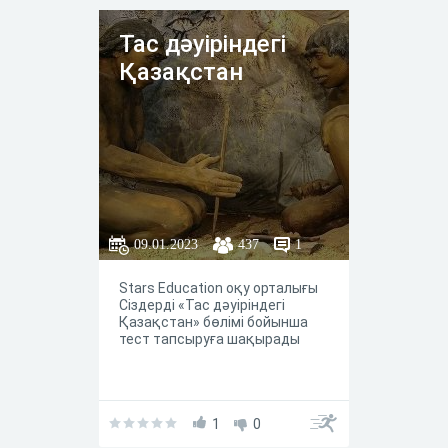
Тас дәуіріндегі
Қазақстан
09.01.2023
437
1
Stars Education оқу орталығы
Сіздерді «Тас дәуіріндегі
Қазақстан» бөлімі бойынша
тест тапсыруға шақырады
1
0