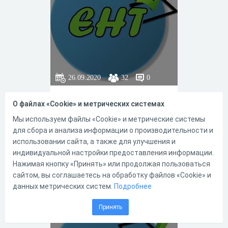
26.09.2020
32
0
Тест в формате ЕНТ по
О файлах «Cookie» и метрических системах
Всемирной истории для
выпускников 11 классов для
Мы используем файлы «Cookie» и метрические системы
проверки своих знаний по
для сбора и анализа информации о производительности и
предмету
использовании сайта, а также для улучшения и
индивидуальной настройки предоставления информации.
Нажимая кнопку «Принять» или продолжая пользоваться
0
0
сайтом, вы соглашаетесь на обработку файлов «Cookie» и
данных метрических систем.
Подробнее
Принять
ЕНТ ВИ 8130