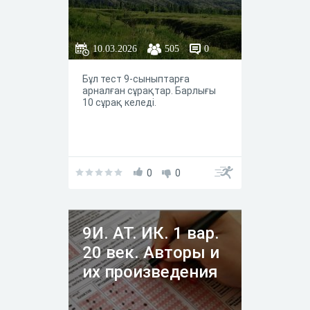
10.03.2026
505
0
Бұл тест 9-сыныптарға
арналған сұрақтар. Барлығы
10 сұрақ келеді.
0
0
9И. АТ. ИК. 1 вар.
20 век. Авторы и
их произведения