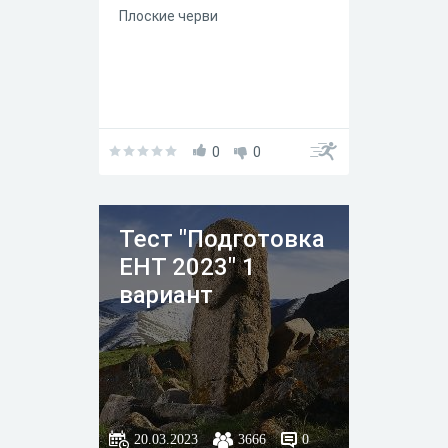
Плоские червиᅠ ᅠ ᅠ ᅠ ᅠ ᅠ ᅠ
ᅠ ᅠ ᅠ ᅠ ᅠ ᅠ ᅠ ᅠ ᅠ ᅠ ᅠ ᅠ ᅠ
ᅠ ᅠ ᅠ ᅠ ᅠ ᅠ ᅠ ᅠ ᅠ
0
0
Тест "Подготовка
ЕНТ 2023" 1
вариант
20.03.2023
3666
0