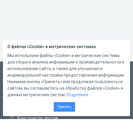
практики позволяет
диагностировать инфотип
заочно, по нескольким фото.
Это высший уровень
профессиональной
диагностики.
О файлах «Cookie» и метрических системах
Мы используем файлы «Cookie» и метрические системы
для сбора и анализа информации о производительности и
использовании сайта, а также для улучшения и
Русский
индивидуальной настройки предоставления информации.
Справка
Нажимая кнопку «Принять» или продолжая пользоваться
сайтом, вы соглашаетесь на обработку файлов «Cookie» и
Форма обратной связи
данных метрических систем.
Подробнее
Контакты
Принять
Тарифы
Конструктор тестов
Конструктор опросов