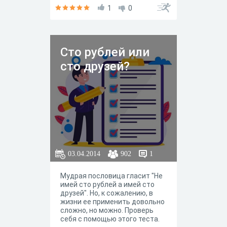
неприятную ситуацию, ведь
1
0
люди надеяться выдать
желаемое за действительное
и даже обмануть. Человеку
очень важно правильно
Сто рублей или
владеть своим телом и
передавать ту информацию,
сто друзей?
которую требует ситуация.
03.04.2014
902
1
Мудрая пословица гласит "Не
имей сто рублей а имей сто
друзей". Но, к сожалению, в
жизни ее применить довольно
сложно, но можно. Проверь
себя с помощью этого теста.