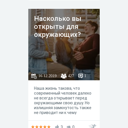
Насколько вы
открыты для
окружающих?
16.12.2019
427
1
Наша жизнь такова, что
современный человек далеко
не всегда открывает перед
окружающими свою душу. Но
излишняя замкнутость также
не приводит ни к чему
хорошему. Данный тест
покажет, насколько вы
открыты для окружающих.
3
0