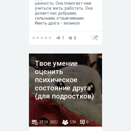
ценность. Она помогает нам
учиться, жить, работать. Она
делает нас добрыми,
сильными, отзывчивыми.
Иметь друга – великое
счастье. Дружба – это
готовность оказать помощь
друг другу, разделить с ним
1
0
радость и горе. Можно друга
найти, но очень легко его
потерять. А ты умеешь
дружить?
Твое умение
оценить
психическое
состояние друга
(для подростков)
31.01.2022
539
0