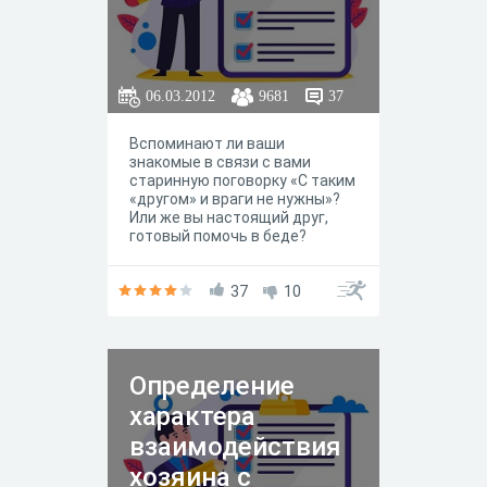
06.03.2012
9681
37
Вспоминают ли ваши
знакомые в связи с вами
старинную поговорку «С таким
«другом» и враги не нужны»?
Или же вы настоящий друг,
готовый помочь в беде?
Доверяете ли вы друзьям?
Доверяют ли они вам? А
может быть, вы нашли
37
10
надежное общее равновесие,
которое нарушается в ту или
иную сторону по мере
изменения обстоятельств?
Определение
Возможно, наш тест и не
сообщит вам то, что вы хотели
характера
бы услышать. Но он может
помочь вам войти в контакт с
взаимодействия
самим собой, если вы
хозяина с
осмелитесь сделать это.