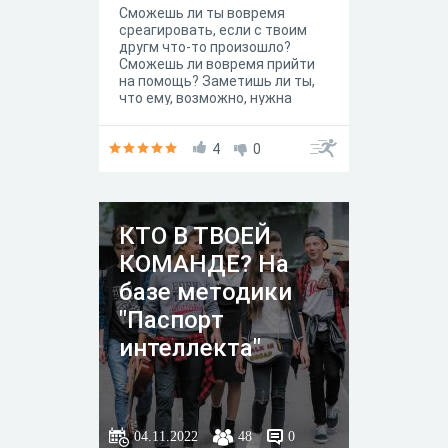
Сможешь ли ты вовремя
среагировать, если с твоим
другм что-то произошло?
Сможешь ли вовремя прийти
на помощь? Заметишь ли ты,
что ему, возможно, нужна
квалифицированная помощь?
4
0
КТО В ТВОЕЙ
КОМАНДЕ? На
базе методики
"Паспорт
интеллекта"
04.11.2022
48
0