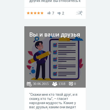
других людей. Вы относитесь к
такому типу? Вы эгоист?
Проверь себя!
7
2
Вы и ваши друзья
30.06.2015
1318
0
"Скажи мне кто твой друг, и я
скажу, кто ты", – гласит
народная мудрость. Какие у
вас друзья, каким они видят