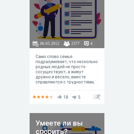
06.03.2012
2377
4
Само слово семья
подразумевает, что несколько
родных людей не просто
сосуществуют, а живут
дружно и весело, вместе
справляются с трудностями,
умеют друг другу помогать и
друг за друга радоваться. Но
иногда обстоятельства
18
5
«правят балом», а потому сами
собой разумеющиеся вещи
перестают быть чем то
безусловным. А не происходит
Умеете ли вы
ли нечто подобное в твоей
семье?
спорить?