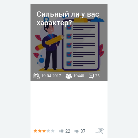
Сильный ли у вас
характер?
19.04.2017
19440
25
22
37