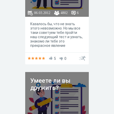
06.03.2012
4802
6
Казалось бы, что не знать
этого невозможно. Но мы все
таки советуем тебе пройти
наш следующий тест и узнать,
знакомо ли тебе это
прекрасное явление
человеческой жизни. А самое
главное – ты сможешь
выяснить, как ты
5
0
представляешь себе дружбу.
Ведь ни для кого не секрет,
что взгляды людей на одни и
те же, казалось бы, самые
Умеете ли вы
простые вещи иногда
разительно отличаются.
дружить?