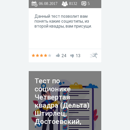
06.08.2017
8132
5
Данный тест позволит вам
понять какие социотипы, из
второй квадры, вам присущи.
24
13
Тест по
соционике
Четвертая
квадра (Дельта)
Штирлец,
Достоевский,
Гексли, Габен.