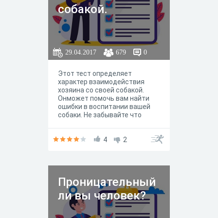
собакой.
29.04.2017
679
0
Этот тест определяет
характер взаимодействия
хозяина со своей собакой.
Онможет помочь вам найти
ошибки в воспитании вашей
собаки. Не забывайте что
хозяином является именно,
тот человек, котрый
заботится, воспитывает и
4
2
ухаживает за своей собакой
сам!
Проницательный
ли вы человек?