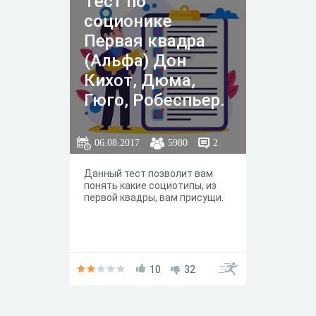
Тест по
соционике
Первая квадра
(Альфа) Дон
Кихот, Дюма,
Гюго, Робеспьер.
06.08.2017
5980
2
Данный тест позволит вам
понять какие социотипы, из
первой квадры, вам присущи.
10
32