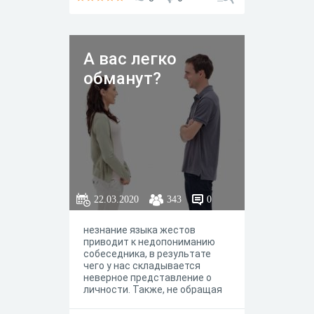
А вас легко
обманут?
22.03.2020
343
0
незнание языка жестов
приводит к недопониманию
собеседника, в результате
чего у нас складывается
неверное представление о
личности. Также, не обращая
внимания на жесты, мимику,
мы можем попасть в