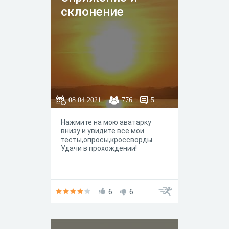
глаголов-исключений.
склонение
08.04.2021
776
5
Нажмите на мою аватарку
внизу и увидите все мои
тесты,опросы,кроссворды.
Удачи в прохождении!
6
6