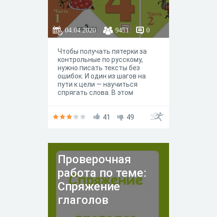
04.04.2020
9451
0
Чтобы получать пятерки за
контрольные по русскому,
нужно писать тексты без
ошибок. И один из шагов на
пути к цели — научиться
спрягать слова. В этом
материале делимся
алгоритмами для определения
1 и 2 спряжения глаголов.
41
49
Проверочная
работа по теме:
Спряжение
глаголов