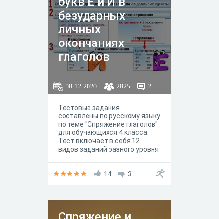
букв Е и И в
безударных
личных
окончаниях
глаголов
08.12.2020
2825
2
Тестовые задания
составлены по русскому языку
по теме "Спряжение глаголов"
для обучающихся 4 класса.
Тест включает в себя 12
видов заданий разного уровня
сложности по следующим
разделам: выбор глаголов
неопределенной формы;
14
3
определение спряжения
глаголов; правописание букв
"е" и "и" в безударных личных
окончаниях глаголов;
Спряжение и
правописание окончаний