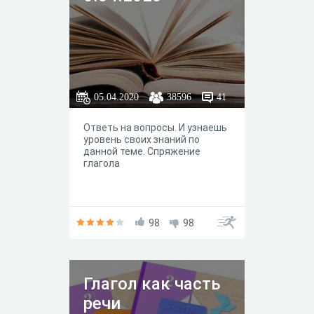
05.04.2020
38596
41
Ответь на вопросы. И узнаешь
уровень своих знаний по
данной теме. Спряжение
глагола
98
98
Глагол как часть
речи