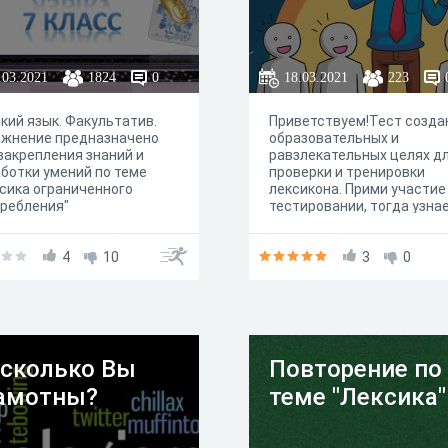
.03.2021
1824
0
18.03.2021
223
кий язык. Факультатив.
Приветствуем!Тест созда
ажнение предназначено
образовательных и
закрепления знаний и
равзлекательных целях д
ботки умений по теме
проверки и тренировки
сика ограниченного
лексикона. Прими участие
ребления"
тестировании, тогда узна
действительно ли богат т
словарный запас.Желаем
4
10
удачи!
3
0
сколько Вы
Повторение по
амотны?
теме "Лексика"