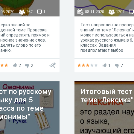
ределении
ачения слов".
.05.2020
267
1
08.11.2020
1207
ерка знаний по
Тест направлен на провер
денной теме. Проверка
знаний по теме "Лексика" 
ий определять прямое и
может использоваться на
носное значение слов,
уроках русского языка в 6,
делять слово по его
классах. Задания
санию.
предполагают выбор
одиночного и множестве
ответов, установление
2
2
соответствий.
1
7
ст по русскому
Итоговый тест
ыку для 5
теме "Лексика"
асса по теме
монимы"