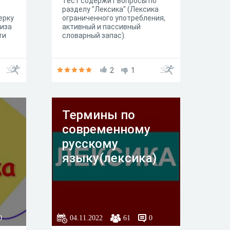
Тест содержит вопросы по
разделу "Лексика" (Лексика
ерку
ограниченного употребления,
лиза
активный и пассивный
ти
словарный запас).
2
1
Термины по
современному
русскому
языку(лексика)
0
04.11.2022
61
0