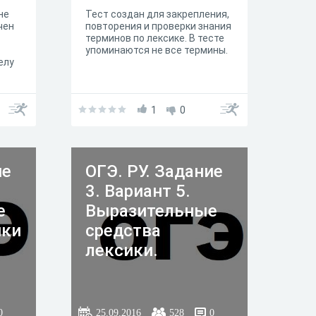
не
Тест создан для закрепления,
чен
повторения и проверки знания
терминов по лексике. В тесте
упоминаются не все термины.
елу
1
0
ие
ОГЭ. РУ. Задание
3. Вариант 5.
е
Выразительные
ики
средства
лексики.
0
25.09.2016
528
0