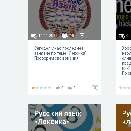
11.11.2021
746
2
05
Сегодня у нас последнее
Хоро
занятие по теме "Лексика".
неол
Проверим свои знания.
слиш
пред
них?
По о
полу
кот
0
9
сдел
совр
наоб
лиш
Русский язык
Ру
«Лексика»
кл