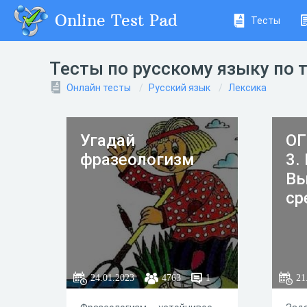
Online Test Pad
Тесты
Тесты по русскому языку по 
Онлайн тесты
Русский язык
Лексика
Угадай
ОГ
фразеологизм
3.
Вы
ср
24.01.2023
4763
1
21