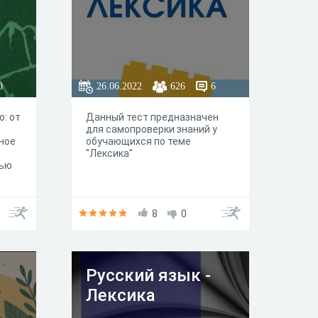
0
26.06.2022
626
6
о: от
Данный тест предназначен
для самопроверки знаний у
ное
обучающихся по теме
"Лексика"
тью
8
0
Русский язык -
Лексика