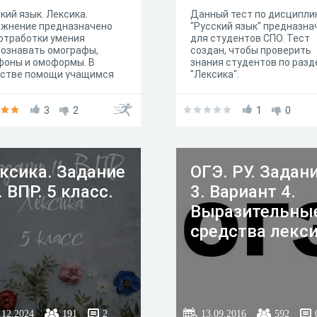
кий язык. Лексика.
Данный тест по дисципли
ажнение предназначено
"Русский язык" предназна
отработки умения
для студентов СПО. Тест
ознавать омографы,
создан, чтобы проверить
фоны и омоформы. В
знания студентов по разд
естве помощи учащимся
"Лексика".
ложена таблица,
ержащая теоретические
ения по теме.
3
2
1
0
ксика. Задание
ОГЭ. РУ. Задан
. ВПР. 5 класс.
3. Вариант 4.
Выразительны
средства лекс
.12.2024
191
2
13.09.2016
592