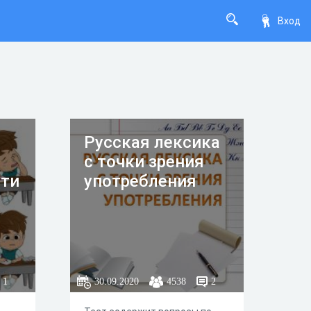
Вход
Русская лексика
с точки зрения
сти
употребления
1
30.09.2020
4538
2