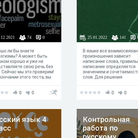
.12.2021
74
0
25.01.2022
141
шо ли Вы знаете
В языке всё взаимосвязан
огизмы? А может быть
произношения зависит
ком хорошо и уже не
написание слова, правиль
ставляете свою речь без
написание определяется
 Сейчас мы это проверим!
значением и сочетаемос
кончании этого теста, вы
слов. Для решения
чите небольшой подарок,
орфографических задач
орый поможет Вам
требуется аналитический
ать Вашу речи более
0
0
навык.
0
0
еменной или же,
орот, поможет убрать
ние неологизмы
сский язык 4
Контрольная
асс
работа по
русскому