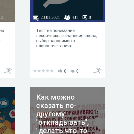
3
23.01.2021
431
0
на
Тест на понимание
лексического значения слова,
у
выбор паронимов в
словосочетаниях
0
0
Как можно
сказать по-
другому
"откладывать",
"делать что-то