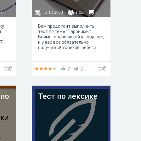
0
13.12.2020
1453
1
ку
Вам предстоит выполнить
и
тест по теме "Паронимы"
Внимательно читайте задание,
 7
и у вас все обязательно
получится! Успехов, ребята!
нных
7
3
 по
Тест по лексике