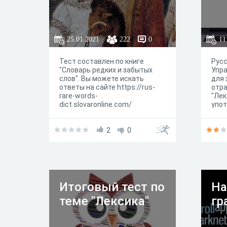
25.01.2021
222
0
11
Тест составлен по книге
Русс
"Словарь редких и забытых
Упр
слов". Вы можете искать
для 
ответы на сайте https://rus-
отра
rare-words-
"Лек
dict.slovaronline.com/
упот
2
0
Итоговый тест по
На
теме "Лексика"
гр