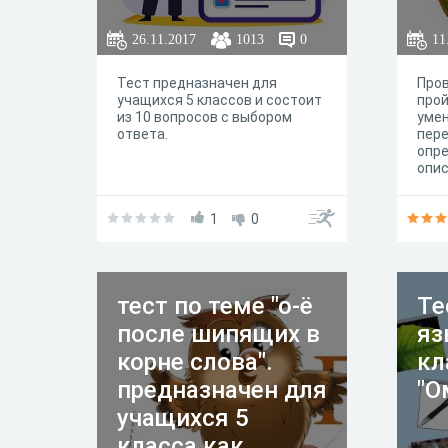
оп
зн
26.11.2017
1013
0
11
Тест предназначен для
Пров
учащихся 5 классов и состоит
прой
из 10 вопросов с выбором
умен
ответа.
пере
опре
опи
1
0
тест по теме "о-ё
Те
после шипящих в
яз
корне слова".
кл
предназначен для
"О
учащихся 5
класса как