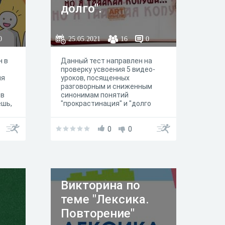
долго".
0
25.05.2021
16
0
н в
Данный тест направлен на
проверку усвоения 5 видео-
ля
уроков, посященных
разговорным и сниженным
 в
синонимам понятий
ешь,
"прокрастинация" и "долго
вой
что-то делать".
0
0
Викторина по
теме "Лексика.
Повторение"