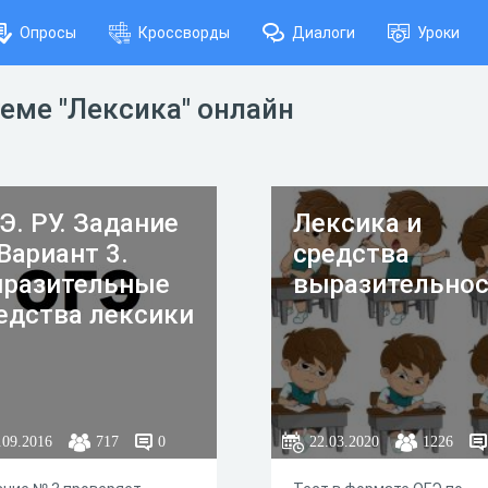
Опросы
Кроссворды
Диалоги
Уроки
теме "Лексика" онлайн
Э. РУ. Задание
Лексика и
 Вариант 3.
средства
разительные
выразительно
едства лексики
.09.2016
717
0
22.03.2020
1226