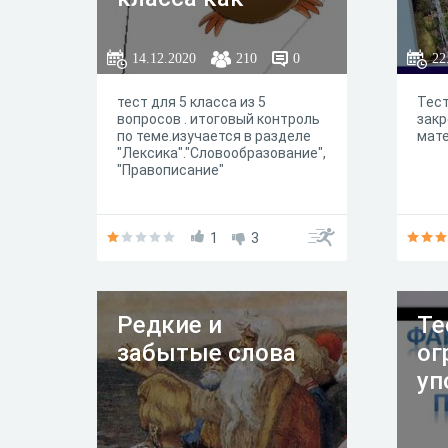
итоговый
контроль по теме
14.12.2020
210
0
22
тест для 5 класса из 5
Тес
вопросов . итоговый контроль
закр
по теме.изучается в разделе
мате
"Лексика"."Словообразование",
"Правописание"
1
3
Редкие и
Те
забытые слова
ог
уп