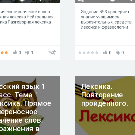
ическое значение слова
Задание № 3 проверяет
ная лексика Нейтральная
знание учащимися
ика Разговорная лексика
выразительных средств
лексики и фразеологии
0
1
0
0
сский язык 1
Лексика.
асс. Тема "
Повторение
ксика. Прямое
пройденного.
переносное
ачение слов.
ражнения в