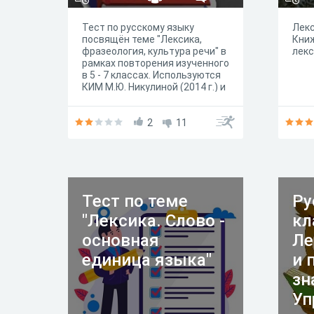
Тест по русскому языку
Лекс
посвящён теме "Лексика,
Книж
фразеология, культура речи" в
лекс
рамках повторения изученного
в 5 - 7 классах. Используются
КИМ М.Ю. Никулиной (2014 г.) и
материалы открытого банка
заданий ОГЭ.
2
11
Тест по теме
Ру
"Лексика. Слово -
кл
основная
Ле
единица языка"
и 
зн
Уп