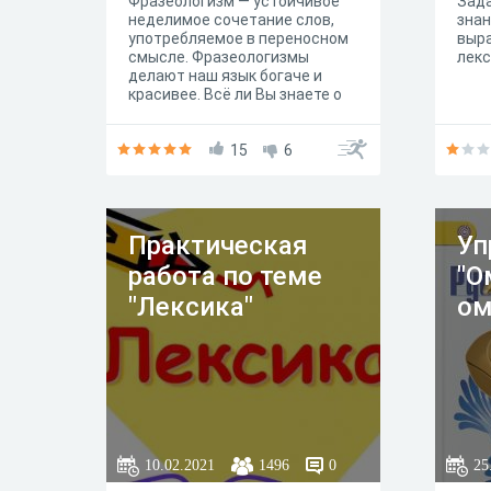
Фразеологизм — устойчивое
Зада
неделимое сочетание слов,
зна
употребляемое в переносном
выр
смысле. Фразеологизмы
лекс
делают наш язык богаче и
красивее. Всё ли Вы знаете о
распространённых
фразеологизмах?
15
6
Практическая
Уп
работа по теме
"О
"Лексика"
ом
10.02.2021
1496
0
25