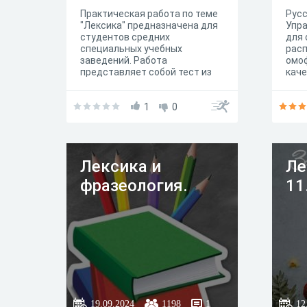
Практическая работа по теме
Русс
"Лексика" предназначена для
Упр
студентов средних
для 
специальных учебных
расп
заведений. Работа
омо
представляет собой тест из
кач
одного или нескольких верных
пред
ответов. Также в работе есть
сод
задания на установление
1
0
свед
соответствий
Лексика и
Ле
фразеология.
11
19.09.2024
1198
1
12