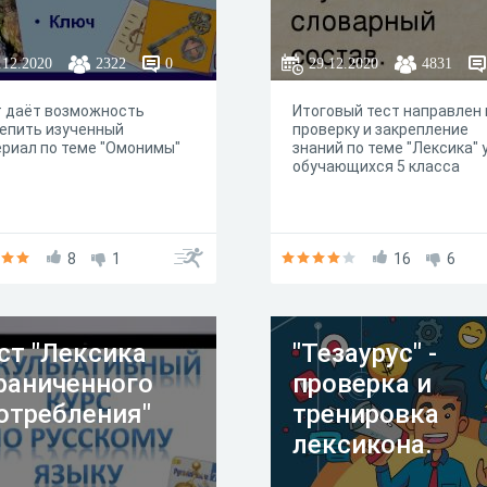
.12.2020
2322
0
29.12.2020
4831
т даёт возможность
Итоговый тест направлен 
епить изученный
проверку и закрепление
риал по теме "Омонимы"
знаний по теме "Лексика" 
обучающихся 5 класса
8
1
16
6
ст "Лексика
"Тезаурус" -
раниченного
проверка и
отребления"
тренировка
лексикона.