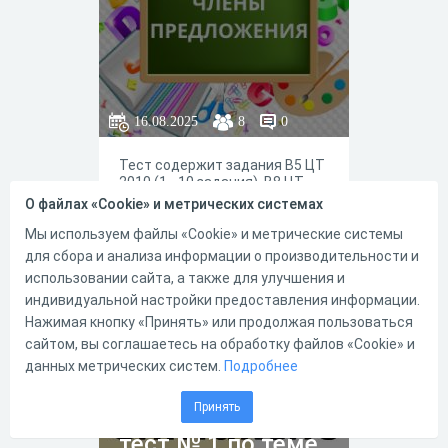
16.08.2025
8
0
Тест содержит задания В5 ЦТ
2010 (1—10 задания), В8 ЦТ
2012 (11—20 задания) года по
О файлах «Cookie» и метрических системах
русскому языку. Отработка
навыка определять
Мы используем файлы «Cookie» и метрические системы
синтаксическую функцию
для сбора и анализа информации о производительности и
слов в предложении
использовании сайта, а также для улучшения и
индивидуальной настройки предоставления информации.
0
0
Нажимая кнопку «Принять» или продолжая пользоваться
сайтом, вы соглашаетесь на обработку файлов «Cookie» и
данных метрических систем.
Подробнее
9 класс.
Принять
Контрольный
тест № 1 по теме