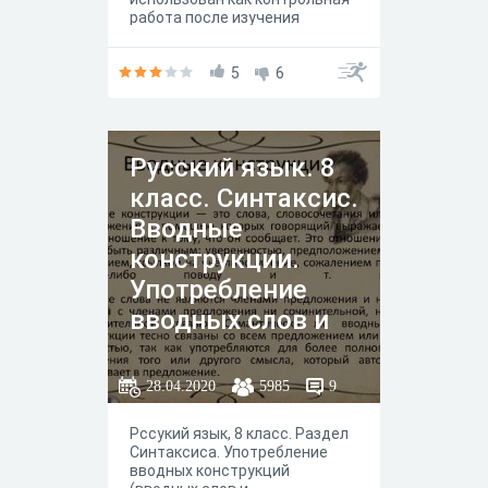
работа после изучения
соответствующей темы.
Большую помощь окажет
выпускникам при подготовке к
5
6
ЕГЭ по русскому языку.
Русский язык. 8
класс. Синтаксис.
Вводные
конструкции.
Употребление
вводных слов и
словосочетаний в
предложениях.
28.04.2020
5985
9
Рссукий язык, 8 класс. Раздел
Синтаксиса. Употребление
вводных конструкций