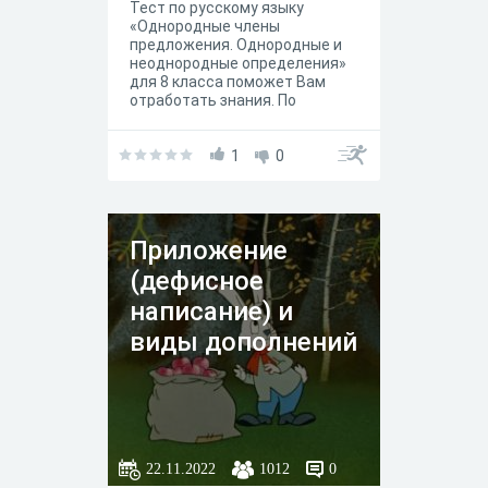
Тест по русскому языку
«Однородные члены
предложения. Однородные и
неоднородные определения»
для 8 класса поможет Вам
отработать знания. По
прохождению теста
проанализируйте свои ошибки.
Желаю успехов в рвботе!
1
0
Приложение
(дефисное
написание) и
виды дополнений
22.11.2022
1012
0