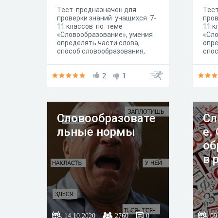
Тест предназначен для
Тес
проверки знаний учащихся 7-
пров
11 классов по теме
11 к
«Словообразование», умения
«Сло
определять части слова,
опре
способ словообразования,
спос
строить
стр
словообразовательные
сло
цепочки. Выполняется в
2
1
цепо
течение 40 минут.
тече
Словообразовате
Сл
льные нормы
е.
об
в 
14.10.2020
2760
0
09