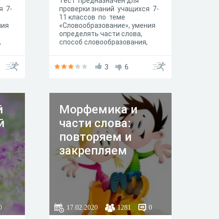
Тест предназначен для
я 7-
проверки знаний учащихся 7-
11 классов по теме
ния
«Словообразование», умения
определять части слова,
,
способ словообразования,
строить
словообразовательные
цепочки. Выполняется в
3
6
течение 40 минут.
й
Морфемика и
й
части слова:
повторяем и
закрепляем
0
17.02.2020
1281
0