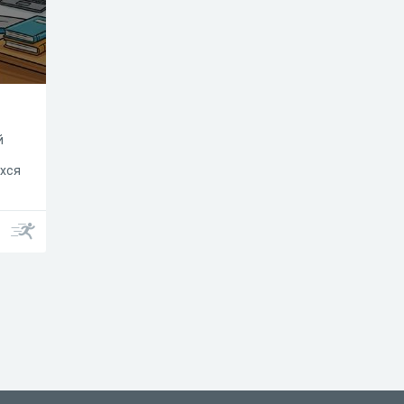
й
хся
фии
),
ды
ы/