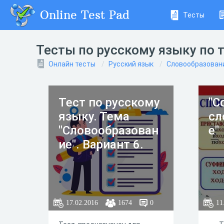
Online Test Pad
Тесты
Тесты по русскому языку по 
Онлайн тесты
Русский язык
Словообразован
Тест по русскому
"С
языку. Тема
сл
"Словообразован
е"
ие". Вариант 6.
17.02.2016
1674
0
11