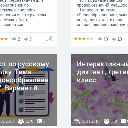
т предназначен для
Тест предназначен для
ерки знаний по
проверки знаний учащихс
емике и способах
11 классов по теме
зования слов в русском
«Словообразование», уме
е. Может быть
определять части слова,
льзован как
способ словообразования
ающимися, так и
строить
елями, а полученный
словообразовательные
тверждающий сертификат
2
0
цепочки. Выполняется в
10
23
ет неплохим пополнением
течение 40 минут
го портфолио!
ст по русскому
Интерактивны
ыку. Тема
диктант, трети
ловообразован
класс.
". Вариант 8.
.02.2016
1270
0
15.11.2019
118