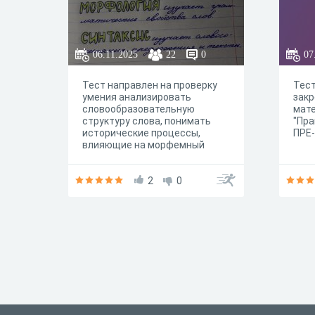
06.11.2025
22
0
07
Тест направлен на проверку
Тест
умения анализировать
закр
словообразовательную
мате
структуру слова, понимать
"Пра
исторические процессы,
ПРЕ-
влияющие на морфемный
состав, и применять
лингвистическую
терминологию.
2
0