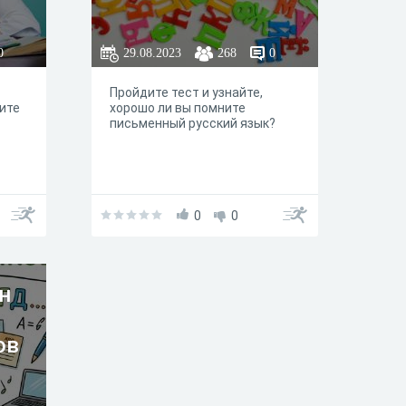
0
29.08.2023
268
0
Пройдите тест и узнайте,
ите
хорошо ли вы помните
письменный русский язык?
0
0
н
ов