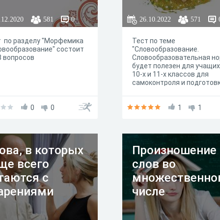
ксте.
.12.2020
581
0
26.10.2022
571
 по разделу "Морфемика
Тест по теме
овообразование" состоит
"Словообразование.
8 вопросов
Словообразовательная но
будет полезен для учащи
10-х и 11-х классов для
самоконтроля и подготовк
успешной сдаче экзамена
0
0
1
1
ова, в которых
Произношение
ще всего
слов во
таются с
множественно
арениями
числе