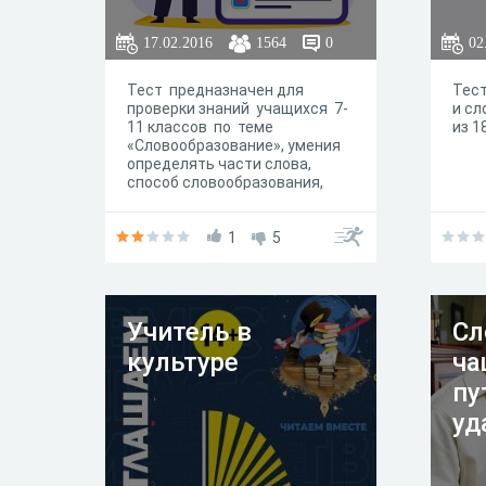
те
17.02.2016
1564
0
02
Тест предназначен для
Тест
проверки знаний учащихся 7-
и сл
11 классов по теме
из 1
«Словообразование», умения
определять части слова,
способ словообразования,
строить
словообразовательные
цепочки. Выполняется в
1
5
течение 40 минут.
Учитель в
Сл
культуре
ча
пу
уд