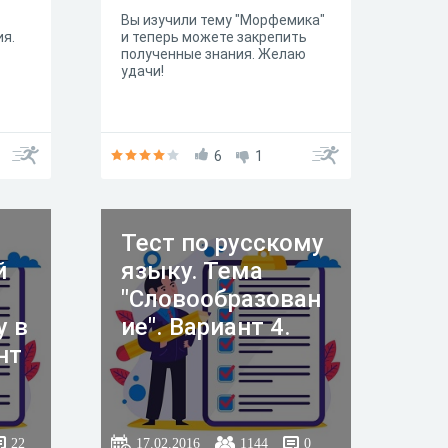
Вы изучили тему "Морфемика"
ия.
и теперь можете закрепить
полученные знания. Желаю
удачи!
6
1
Тест по русскому
й
языку. Тема
"Словообразован
у в
ие". Вариант 4.
нт
22
17.02.2016
1144
0