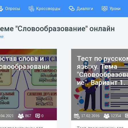
Опросы
Кроссворды
Диалоги
Уроки
теме "Словообразование" онлайн
ие
остав слова и
Тест по русско
овообразовани
языку. Тема
"Словообразов
ие". Вариант 1.
.04.2021
867
0
17.02.2016
12354