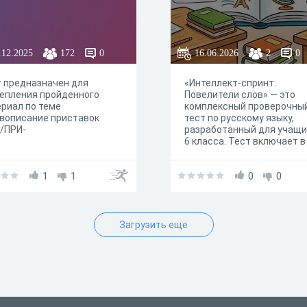
.12.2025
172
0
16.06.2026
2
0
 предназначен для
«Интеллект-спринт:
епления пройденного
Повелители слов» — это
риал по теме
комплексный проверочны
вописание приставок
тест по русскому языку,
/ПРИ-
разработанный для учащи
6 класса. Тест включает в
себя задания по орфогра
(корни с чередованием,
1
1
суффиксы прилагательных
0
0
морфологии
(разносклоняемые
существительные, разря
числительных), лексике и
Загрузить еще
фразеологии (архаизмы и
устойчивые выражения),
словообразованию
(составление цепочек) и
культуре речи
(акцентологические норм
ударения).