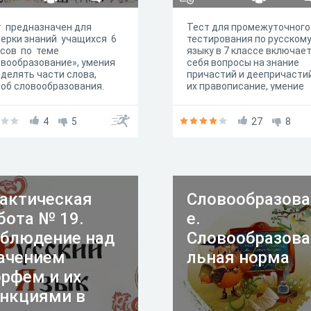
т предназначен для
Тест для промежуточного
ерки знаний учащихся 6
тестирования по русском
сов по теме
языку в 7 классе включает
вообразование», умения
себя вопросы на знание
делять части слова,
причастий и деепричастий
об словообразования.
их правописание, умение
определять и выделять
причастные и деепричас
4
5
обороты.
27
8
актическая
Словообразова
бота № 19.
е.
блюдение над
Словообразова
ачением
льная норма
рфем и их
нкциями в