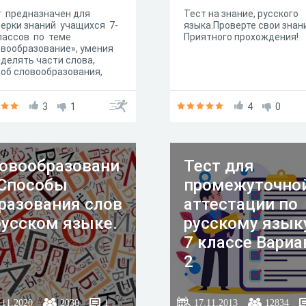
т предназначен для
Тест на знание, русского
ерки знаний учащихся 7-
языка.Проверте свои знан
лассов по теме
Приятного прохождения!
вообразование», умения
делять части слова,
об словообразования,
оить
вообразовательные
чки. Выполняется в
3
1
4
0
ние 40 минут.
овообразовани
Тест для
 Способы
промежуточно
разования слов
аттестации по
русском языке.
русскому язык
7 классе Вариа
2
.11.2020
2030
1
17.11.2013
12834