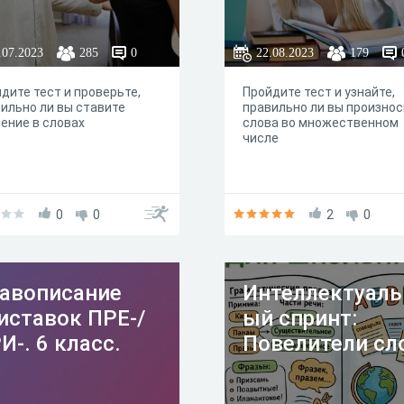
.07.2023
285
0
22.08.2023
179
дите тест и проверьте,
Пройдите тест и узнайте,
ильно ли вы ставите
правильно ли вы произнос
ение в словах
слова во множественном
числе
0
0
2
0
авописание
Интеллектуаль
иставок ПРЕ-/
ый спринт:
И-. 6 класс.
Повелители сл