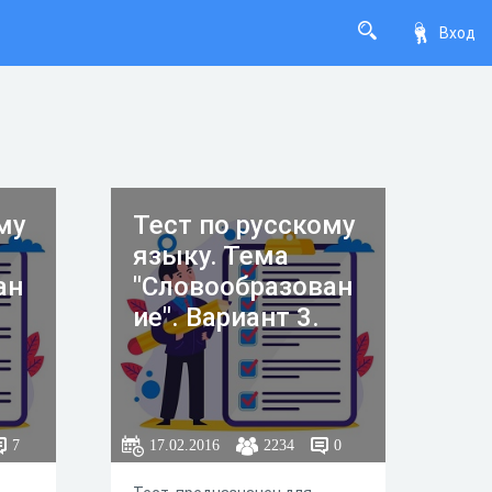
Вход
му
Тест по русскому
языку. Тема
ан
"Словообразован
ие". Вариант 3.
7
17.02.2016
2234
0