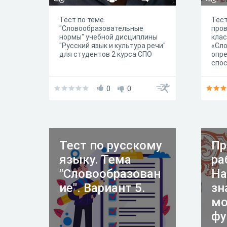
Тест по теме
Тес
"Словообразовательные
пров
нормы" учебной дисциплины
клас
"Русский язык и культура речи"
«Сло
для студентов 2 курса СПО
опре
спос
0
0
Тест по русскому
Пр
языку. Тема
ра
"Словообразован
На
ие". Вариант 5.
зн
мо
фу