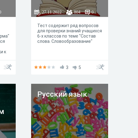
0
27.11.2022
804
0
Тест содержит ряд вопросов
для проверки знаний учащихся
рма"
6-х классов по теме "Состав
хся
слова. Словообразование"
и к
.
3
5
Русский язык
м