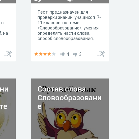
Тест предназначен для
у
проверки знаний учащихся 7-
 в
11 классов по теме
«Словообразование», умения
, на
определять части слова,
способ словообразования,
строить
тные
словообразовательные
цепочки. Выполняется в
4
3
течение 40 минут.
ни
Состав слова.
Словообразовани
те
е