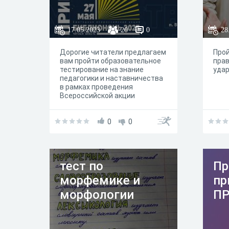
17.05.2023
20
0
28
Дорогие читатели предлагаем
Прой
вам пройти образовательное
прав
тестирование на знание
удар
педагогики и наставничества
в рамках проведения
Всероссийской акции
Библионочь 2023
0
0
тест по
Пр
морфемике и
пр
морфологии
ПР