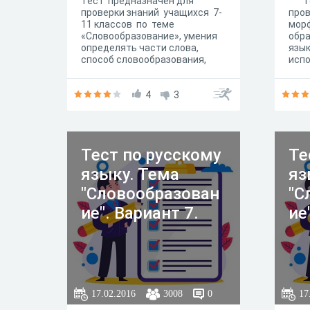
Тест предназначен для
Тес
проверки знаний учащихся 7-
пров
11 классов по теме
морф
«Словообразование», умения
обра
определять части слова,
язык
способ словообразования,
испо
строить
обуч
словообразовательные
учит
цепочки. Выполняется в
4
3
под
течение 40 минут.
стан
Ваше
Тест по русскому
Те
языку. Тема
яз
"Словообразован
"С
ие". Вариант 7.
ие
17.02.2016
3008
0
17