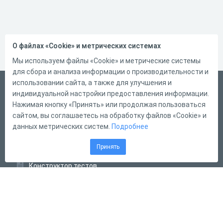
О файлах «Cookie» и метрических системах
Мы используем файлы «Cookie» и метрические системы
для сбора и анализа информации о производительности и
использовании сайта, а также для улучшения и
Русский
индивидуальной настройки предоставления информации.
Справка
Нажимая кнопку «Принять» или продолжая пользоваться
сайтом, вы соглашаетесь на обработку файлов «Cookie» и
Форма обратной связи
данных метрических систем.
Подробнее
Контакты
Принять
Тарифы
Конструктор тестов
Конструктор опросов
Конструктор кроссвордов
Диалоговые тренажёры