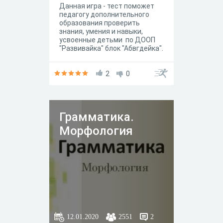
Данная игра - тест поможет
педагогу дополнительного
образования проверить
знания, умения и навыки,
усвоенные детьми по ДООП
"Развивайка" блок "Абвгдейка".
Игра "Как помочь Буратино?"
является промежуточной
аттестацией по данной
2
0
программе.
Грамматика.
Морфология
12.01.2020
2551
2