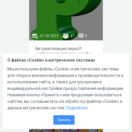
23.10.2023
47
0
Автоматизация звука Р
необходима для того, чтобы
ребенок научился правильно
О файлах «Cookie» и метрических системах
произносить его во всех
словах и фразах. Этот процесс
Мы используем файлы «Cookie» и метрические системы
нужно начинать только после
для сбора и анализа информации о производительности и
того, как малыш научился
использовании сайта, а также для улучшения и
четко произносить Р
индивидуальной настройки предоставления информации.
изолированно. В результате
0
0
регулярных занятий и
Нажимая кнопку «Принять» или продолжая пользоваться
выполнения упражнений,
сайтом, вы соглашаетесь на обработку файлов «Cookie» и
ребенок сможет правильно
данных метрических систем.
Подробнее
говорить Р автоматически, в
Развитие речи
любых его сочетаниях с
другими звуками. В процессе
Принять
выполнения упражнений
логопед называет слова,