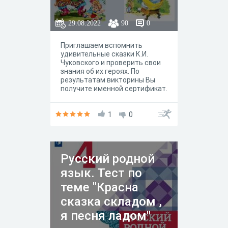
29.08.2022
90
0
Приглашаем вспомнить
удивительные сказки К.И.
Чуковского и проверить свои
знания об их героях. По
результатам викторины Вы
получите именной сертификат.
1
0
Русский родной
язык. Тест по
теме "Красна
сказка складом ,
я песня ладом"