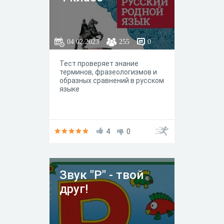
04.02.2023
255
0
Тест проверяет знание
терминов, фразеологизмов и
образных сравнений в русском
языке
4
0
Звук "Р" - твой
друг!