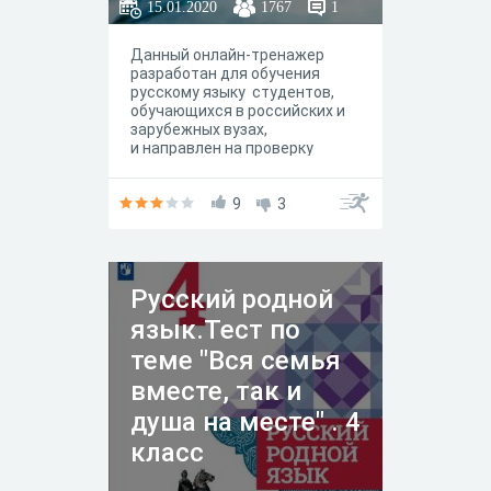
15.01.2020
1767
1
Данный онлайн-тренажер
разработан для обучения
русскому языку студентов,
обучающихся в российских и
зарубежных вузах,
и направлен на проверку
усвоения знаний по фонетике,
грамматике, развитию речи, на
формирование у студентов
9
3
функциональной грамотности,
профессиональных
компетенций, навыков
самоконтроля и самооценки
Русский родной
язык.Тест по
теме "Вся семья
вместе, так и
душа на месте" . 4
класс