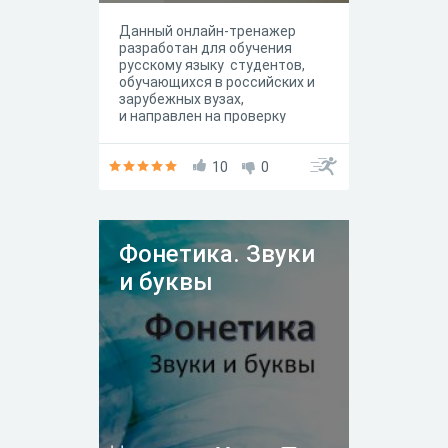
Данный онлайн-тренажер
разработан для обучения
русскому языку студентов,
обучающихся в российских и
зарубежных вузах,
и направлен на проверку
усвоения знаний по
грамматике, развитию речи, на
формирование у студентов
10
0
функциональной грамотности,
профессиональных
компетенций, навыков
самоконтроля и самооценки.
Фонетика. Звуки
и буквы