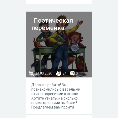
длилась четыре года и стала
заключительным этапом
Второй Мировой войны. Всего
в ней приняли участие около
"Поэтическая
34000000 советских солдат,
более половины из которых,
переменка"
погибло. Закончилась война 9
мая 1945 года. Мы всегда
должны помнить о подвиге
наших солдат!
24.08.2020
24
0
Дорогие ребята! Вы
познакомились с веселыми
стихотворениями о школе.
Хотите узнать, на сколько
внимательными вы были?
Предлагаем вам пройти
онлайн-викторину.