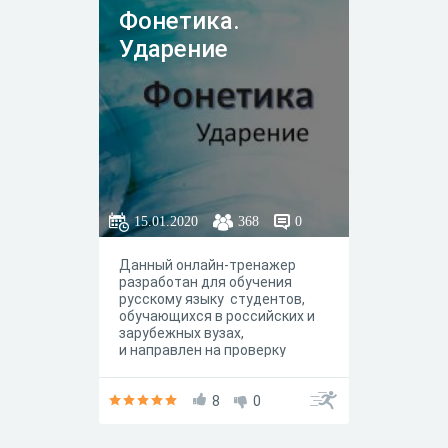
Фонетика.
Ударение
15.01.2020
368
0
Данный онлайн-тренажер
разработан для обучения
русскому языку студентов,
обучающихся в российских и
зарубежных вузах,
и направлен на проверку
усвоения знаний по фонетике,
развитию речи, на
формирование у студентов
8
0
функциональной грамотности,
профессиональных