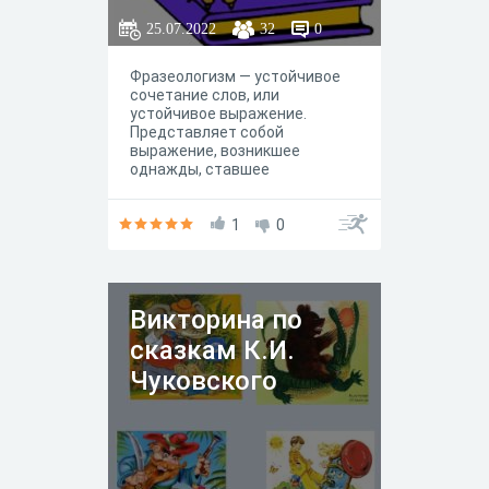
25.07.2022
32
0
Фразеологизм — устойчивое
сочетание слов, или
устойчивое выражение.
Представляет собой
выражение, возникшее
однажды, ставшее
популярным и закрепившееся
в речи людей. Тест направлен
на развитие лексико-
1
0
грамматического строя речи.
Викторина по
сказкам К.И.
Чуковского