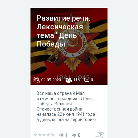
профессиональных
компетенций, навыков
самоконтроля и самооценки.
Развитие речи.
Лексическая
тема "День
Победы"
02.05.2020
118
0
Вся наша страна 9 Мая
отмечает праздник - День
Победы! Великая
Отечественная война
началась 22 июня 1941 года –
в день, когда на территорию
СССР вторглись немецко-
фашистские захватчики, а
также их союзники. Она
1
0