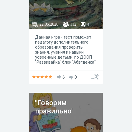
22.05.2020
112
4
Данная игра - тест поможет
педагогу дополнительного
образования проверить
знания, умения и навыки,
усвоенные детьми по ДООП
"Развивайка" блок "Абвгдейка".
Игра "В поисках золотого
ключика" является итоговой
аттестацией по данной
6
0
программе.
"Говорим
правильно"