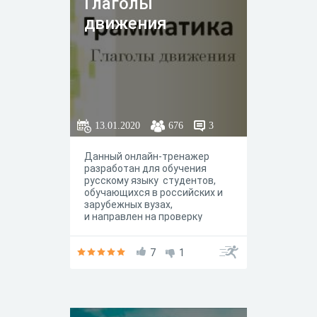
Глаголы
движения
13.01.2020
676
3
Данный онлайн-тренажер
разработан для обучения
русскому языку студентов,
обучающихся в российских и
зарубежных вузах,
и направлен на проверку
усвоения знаний по
грамматике, развитию речи, на
формирование у студентов
7
1
функциональной грамотности,
профессиональных
компетенций, навыков
самоконтроля и самооценки.