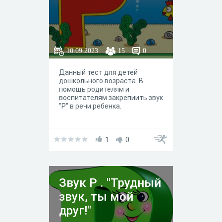
10.09.2023
15
0
Данный тест для детей
дошкольного возраста. В
помощь родителям и
воспитателям закрепиить звук
"Р" в речи ребенка.
1
0
Звук Р . "Трудный
звук, ты мой
друг!"