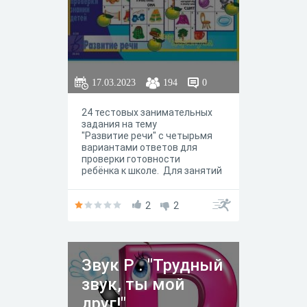
17.03.2023
194
0
24 тестовых занимательных
задания на тему
"Развитие речи" с четырьмя
вариантами ответов для
проверки готовности
ребёнка к школе. Для занятий
с детьми 5-7 лет.
2
2
Звук Р . "Трудный
звук, ты мой
друг!"