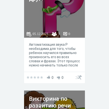
05.12.2023
3
0
Автоматизация звука Р
необходима для того, чтобы
ребенок научился правильно
произносить его во всех
словах и фразах. Этот процесс
нужно начинать только после
того, как малыш научился
четко произносить Р
изолированно. В результате
0
0
регулярных занятий и
выполнения упражнений,
ребенок сможет правильно
говорить Р автоматически, в
Викторина по
любых его сочетаниях с
другими звуками. В процессе
развитию речи
выполнения упражнений