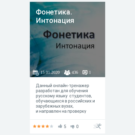
компетенций, навыков
самоконтроля и самооценки.
Фонетика.
Интонация
15.01.2020
436
1
Данный онлайн-тренажер
разработан для обучения
русскому языку студентов,
обучающихся в российских и
зарубежных вузах,
и направлен на проверку
усвоения знаний по фонетике,
грамматике, развитию речи, на
формирование у студентов
5
0
функциональной грамотности,