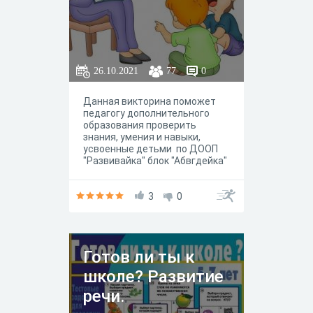
26.10.2021
77
0
Данная викторина поможет
педагогу дополнительного
образования проверить
знания, умения и навыки,
усвоенные детьми по ДООП
"Развивайка" блок "Абвгдейка"
раздел "Связная речь".
3
0
Готов ли ты к
школе? Развитие
речи.