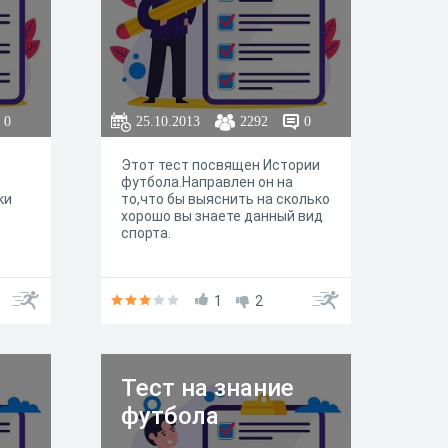
0
25.10.2013
2292
0
Этот тест посвящен Истории
футбола.Направлен он на
ки
то,что бы выяснить на сколько
хорошо вы знаете данный вид
спорта.
1
2
Тест на знание
футбола