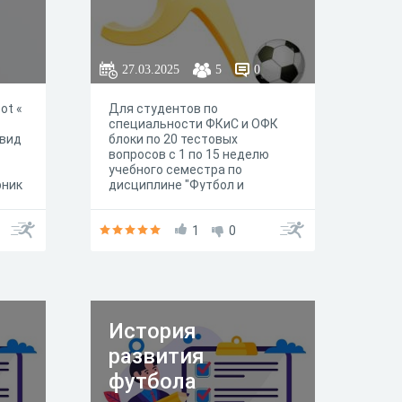
27.03.2025
5
0
oot «
Для студентов по
специальности ФКиС и ОФК
 вид
блоки по 20 тестовых
вопросов с 1 по 15 неделю
учебного семестра по
рник
дисциплине "Футбол и
тями
спортивные сооружения" с
четырьмя вариантами ответа
нда
и одним правильным.
1
0
время
ре[1]
История
развития
футбола