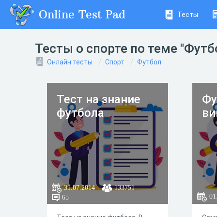
Online Test Pad
Тесты
Тесты о спорте по теме "Футб
Онлайн тесты
Спорт
Футбол
Тест на знание
Фу
футбола
ви
31.07.2014
133751
01
65