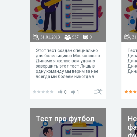
поп
сред
я и 
широ
Футб
зани
чело
31.01.2013
937
0
31
вед
сист
Этот тест создан специально
Тест
восп
для болельщиков Московского
Дина
треб
Динамо я желаю вам удачно
Дина
подг
завершить этот тест Лишь в
Дина
выно
одну команду мы верим за нее
Дина
и ло
всегда мы болеем никогда в
разн
беде не оставим только Яшин
нав
только
динамо!!!!!!!!!!!!!!!!!!!!!!!!!!!!!!!!!!!!!!!!!!!!!!!!!!!!!
0
1
!!
Тест про футбол
Не
фа
фу