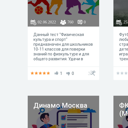
02.06.2022
760
0
25
Данный тест "Физическая
Футб
культура и спорт"
люби
предназначен для школьников
стра
10-11 классов для поверки
дете
знаний по физкультуре и для
игра
общего развития. Удачи в
тре
прохождении теста!
пред
разл
1
0
спе
под
футб
орга
посл
соот
инд
Динамо Москва
ФК
особ
(М
Теор
мног
пост
- эт