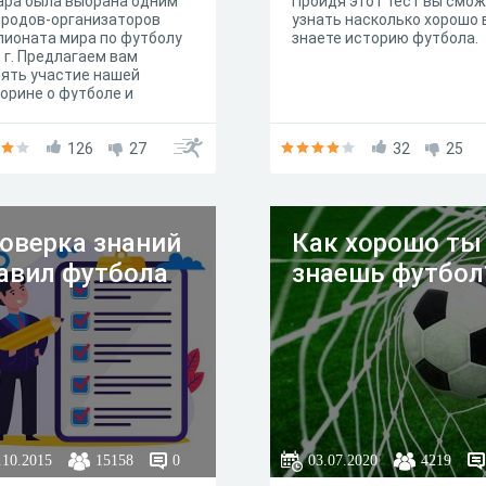
ара была выбрана одним
Пройдя этот тест вы смо
ородов-организаторов
узнать насколько хорошо 
ионата мира по футболу
знаете историю футбола.
 г. Предлагаем вам
ять участие нашей
орине о футболе и
верить свою эрудицию.
126
27
32
25
оверка знаний
Как хорошо ты
авил футбола
знаешь футбол
.10.2015
15158
0
03.07.2020
4219