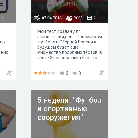
1
03.04.2018
2605
2
Мой тест создан для
развлечения,все о Российском
ень
футболе и Сборной России в
будущем будет еще
 них
множество подобных тестов ,в
тесте 3 вопроса пока,что это
оке
как пробный тест если кому-то
понравиться буду делать еще
с большим кол-вом вопросов и
5
3
ответов,отвечайте на вопросы
,кого интересует тема
футбола,при желании можете
писать мне в лс
5 неделя. "Футбол
вконтакте,занимаюсь
созданием тестов по любой
и спортивные
теме,редактирование и
печатание текстов на дому
сооружения"