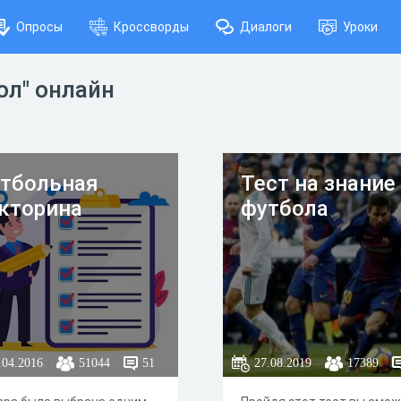
Опросы
Кроссворды
Диалоги
Уроки
ол" онлайн
тбольная
Тест на знание
кторина
футбола
.04.2016
51044
51
27.08.2019
17389