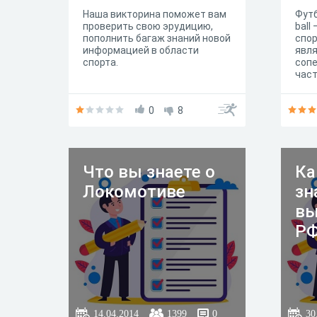
Наша викторина поможет вам
Футб
проверить свою эрудицию,
ball
пополнить багаж знаний новой
спор
информацией в области
явля
спорта.
сопе
част
боль
кома
0
8
нас
попу
спор
Что вы знаете о
Ка
Локомотиве
зн
вы
РФ
14.04.2014
1399
0
30