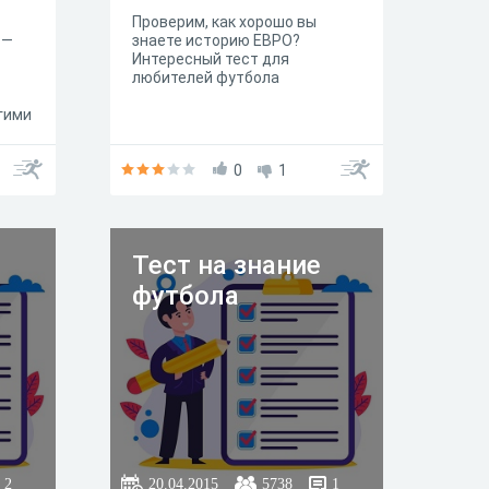
Проверим, как хорошо вы
 —
знаете историю ЕВРО?
Интересный тест для
любителей футбола
гими
чем
0
1
ид
Тест на знание
футбола
2
20.04.2015
5738
1