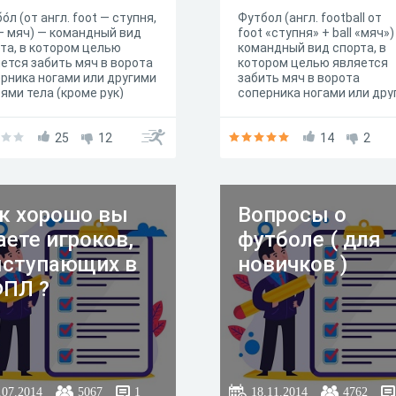
о́л (от англ. foot — ступня,
Футбол (англ. football от
 — мяч) — командный вид
foot «ступня» + ball «мяч»)
та, в котором целью
командный вид спорта, в
ется забить мяч в ворота
котором целью является
рника ногами или другими
забить мяч в ворота
ями тела (кроме рук)
соперника ногами или дру
шее количество раз, чем
частями тела (кроме рук)
нда соперника. В
большее количество раз, 
тоящее время самый
25
12
команда соперника. В
14
2
лярный и массовый вид
настоящее время самый
та в мире
популярный и массовый в
спорта в мире
к хорошо вы
Вопросы о
аете игроков,
футболе ( для
ступающих в
новичков )
ПЛ ?
.07.2014
5067
1
18.11.2014
4762