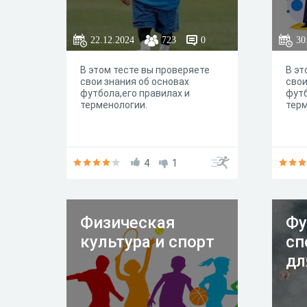
22.12.2024
723
0
30
В этом тесте вы проверяете
В эт
свои знания об основах
свои
футбола,его правилах и
футб
терменологии.
терм
4
1
Физическая
Фу
культура и спорт
сп
дл