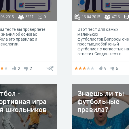
.03.2015
3227
0
13.04.2015
4713
ом тесте вы проверяете
Этот тест для самых
 знания об основах
маленьких
ола,его правилах и
футболистов.Вопросы оч
енологии.
простые,любой юный
футболист с легкостью на
ответит.Создан тест в
университете МГОУ на ур
информатике.
2
2
9
5
тбол -
Знаешь ли ты
ортивная игра
футбольные
я школьников
правила?