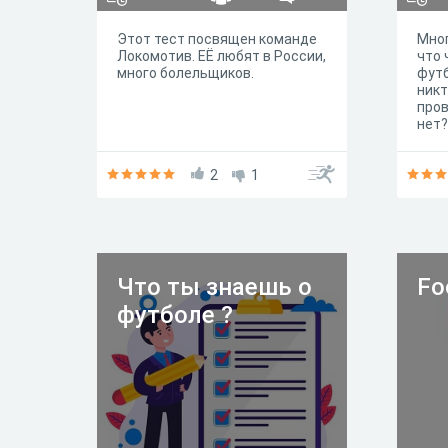
Этот тест посвящен команде
Мног
Локомотив. ЕЁ любят в России,
что 
много болельщиков.
футб
никт
пров
нет?
2
1
Что ты знаешь о
Fo
футболе ?