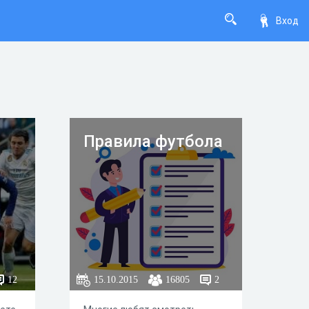
Вход
Правила футбола
12
15.10.2015
16805
2