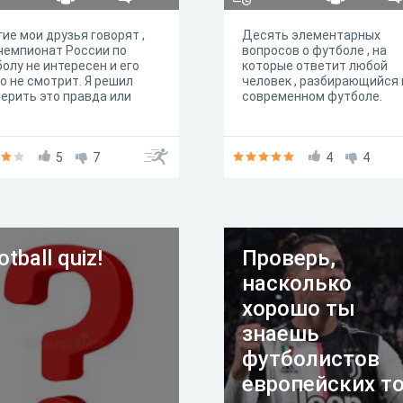
ие мои друзья говорят ,
Десять элементарных
чемпионат России по
вопросов о футболе , на
олу не интересен и его
которые ответит любой
о не смотрит. Я решил
человек , разбирающийся 
ерить это правда или
современном футболе.
5
7
4
4
otball quiz!
Проверь,
насколько
хорошо ты
знаешь
футболистов
европейских то