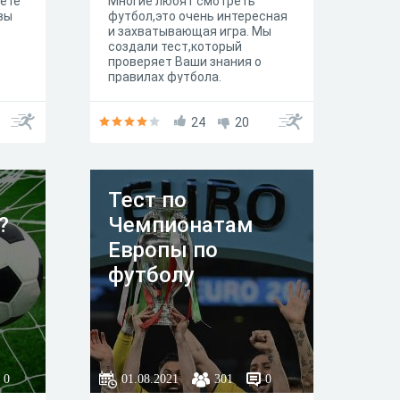
жете
Многие любят смотреть
вы
футбол,это очень интересная
и захватывающая игра. Мы
создали тест,который
проверяет Ваши знания о
правилах футбола.
24
20
Тест по
?
Чемпионатам
Европы по
футболу
0
01.08.2021
301
0