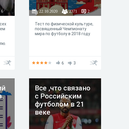
6
22.10.2020
2371
2
сех
Тест по физической культуре,
ием
посвященный Чемпионату
мира по футболу в 2018 году.
лю.
тих
 в
у
6
3
 не
е
ий
Все ,что связано
а.
с Российским
футболом в 21
веке