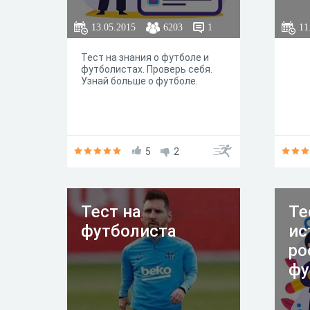
13.05.2015
6203
1
11
Тест на знания о футболе и
футболистах. Проверь себя.
Узнай больше о футболе.
5
2
Тест на
Те
футболиста
ис
ро
фу