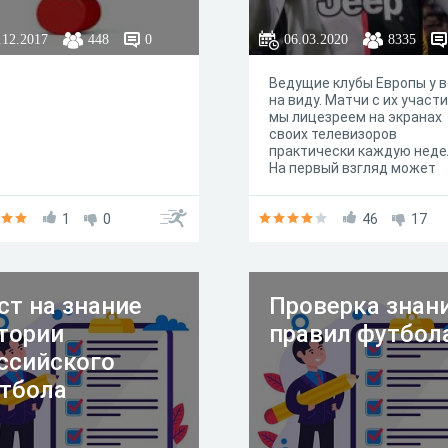
клубов в лицо
.12.2017
448
0
06.03.2020
8335
Ведущие клубы Европы у в
на виду. Матчи с их участ
мы лицезреем на экранах
своих телевизоров
практически каждую неде
На первый взгляд может
показаться, что игроков э
команд очень легко узнать
1
0
лицо даже не искушённом
46
17
болельщику. Но это далеко
так. Попробуйте пройти
данный тест, и вы поймёт
почему
ст на знание
Проверка знан
тории
правил футбол
ссийского
тбола