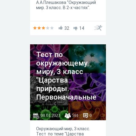
А.А.Плешакова "Окружающий
мир. 3 класс. В 2-х частях".
32
14
Тест по
окружающему
миру, 3 класс
"Царства
природы.
Первоначальные
представления о
бактериях"
08.01.2023
591
0
Окружающий мир, 3 класс.
Тест по теме "Царства