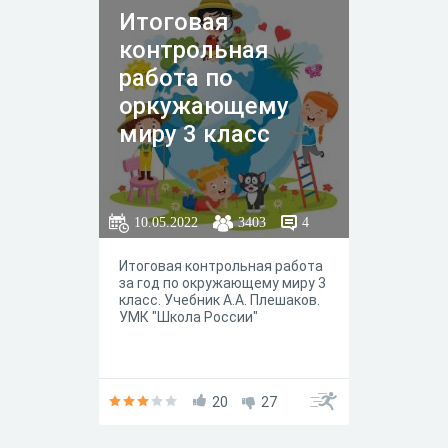
Итоговая
контрольная
работа по
оркужающему
миру 3 класс
10.05.2022
3403
4
Итоговая контрольная работа
за год по окружающему миру 3
класс. Учебник А.А. Плешаков.
УМК "Школа России"
20
27