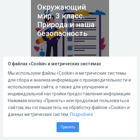
Окружающий
мир. 3 класс.
Природа и наша
безопасность
О файлах «Cookie» и метрических системах
24.11.2019
12343
18
Мы используем файлы «Cookie» и метрические системы
для сбора и анализа информации о производительности и
Тест по предмету
использовании сайта, а также для улучшения и
"Окружающий мир" для 3
индивидуальной настройки предоставления информации.
класса по теме "Природа и
наша безопасность"
Нажимая кнопку «Принять» или продолжая пользоваться
сайтом, вы соглашаетесь на обработку файлов «Cookie» и
данных метрических систем.
Подробнее
48
15
Принять