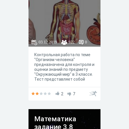
03.12.2019
922
0
Контрольная работа по теме
"Организм человека"
предназначена для контроля и
оценки знаний по предмету
"Окружающий мир" в 3 классе.
Тест представляет собой
совокупность вопросов
разных форм (от выбора
одного правильного варианта
2
7
ответа до установления
закономерностей и заданий на
соотношение)
Математика
задание 3.8