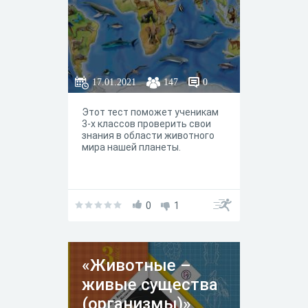
17.01.2021
147
0
Этот тест поможет ученикам
3-х классов проверить свои
знания в области животного
мира нашей планеты.
0
1
«Животные –
живые существа
(организмы)»