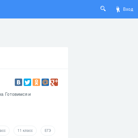
Вход
на. Готовимся и
асс
11 класс
ЕГЭ