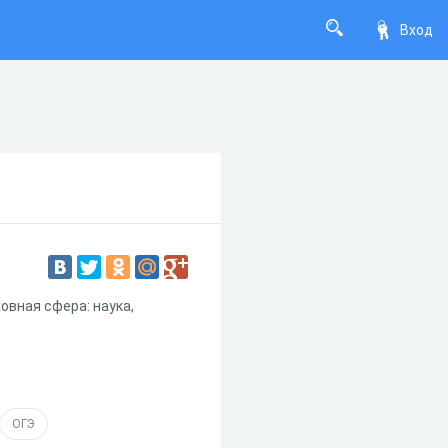
Вход
овная сфера: наука,
ОГЭ