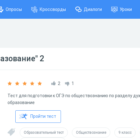
Опросы
Кроссворды
Диалоги
Уроки
разование" 2
2
1
Тест для подготовки к ОГЭ по обществознанию по разделу дух
образование
Пройти тест
Образовательный тест
Обществознание
9 класс