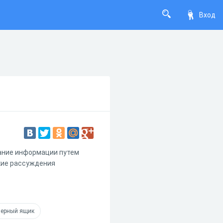
Вход
вание информации путем
кие рассуждения
ерный ящик