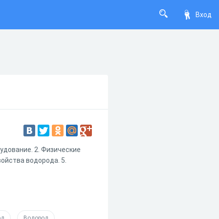
Вход
дование. 2. Физические
войства водорода. 5.
од
Водород