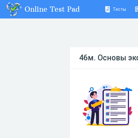
Online Test Pad
Тесты
46м. Основы э